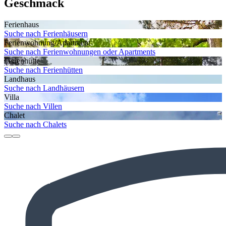
Geschmack
Ferienhaus
Suche nach Ferienhäusern
Ferienwohnung/Apartment
Suche nach Ferienwohnungen oder Apartments
Ferienhütte
Suche nach Ferienhütten
Landhaus
Suche nach Landhäusern
Villa
Suche nach Villen
Chalet
Suche nach Chalets