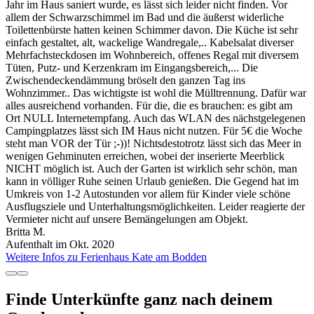
Jahr im Haus saniert wurde, es lässt sich leider nicht finden. Vor
allem der Schwarzschimmel im Bad und die äußerst widerliche
Toilettenbürste hatten keinen Schimmer davon. Die Küche ist sehr
einfach gestaltet, alt, wackelige Wandregale,.. Kabelsalat diverser
Mehrfachsteckdosen im Wohnbereich, offenes Regal mit diversem
Tüten, Putz- und Kerzenkram im Eingangsbereich,... Die
Zwischendeckendämmung bröselt den ganzen Tag ins
Wohnzimmer.. Das wichtigste ist wohl die Mülltrennung. Dafür war
alles ausreichend vorhanden. Für die, die es brauchen: es gibt am
Ort NULL Internetempfang. Auch das WLAN des nächstgelegenen
Campingplatzes lässt sich IM Haus nicht nutzen. Für 5€ die Woche
steht man VOR der Tür ;-))! Nichtsdestotrotz lässt sich das Meer in
wenigen Gehminuten erreichen, wobei der inserierte Meerblick
NICHT möglich ist. Auch der Garten ist wirklich sehr schön, man
kann in völliger Ruhe seinen Urlaub genießen. Die Gegend hat im
Umkreis von 1-2 Autostunden vor allem für Kinder viele schöne
Ausflugsziele und Unterhaltungsmöglichkeiten. Leider reagierte der
Vermieter nicht auf unsere Bemängelungen am Objekt.
Britta M.
Aufenthalt im Okt. 2020
Weitere Infos zu Ferienhaus Kate am Bodden
Finde Unterkünfte ganz nach deinem