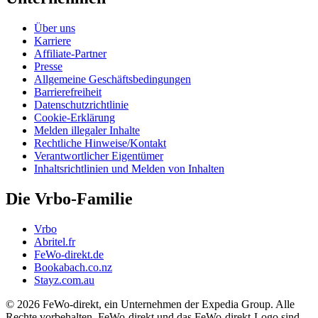
Über uns
Karriere
Affiliate-Partner
Presse
Allgemeine Geschäftsbedingungen
Barrierefreiheit
Datenschutzrichtlinie
Cookie-Erklärung
Melden illegaler Inhalte
Rechtliche Hinweise/Kontakt
Verantwortlicher Eigentümer
Inhaltsrichtlinien und Melden von Inhalten
Die Vrbo-Familie
Vrbo
Abritel.fr
FeWo-direkt.de
Bookabach.co.nz
Stayz.com.au
© 2026 FeWo-direkt, ein Unternehmen der Expedia Group. Alle
Rechte vorbehalten. FeWo-direkt und das FeWo-direkt-Logo sind