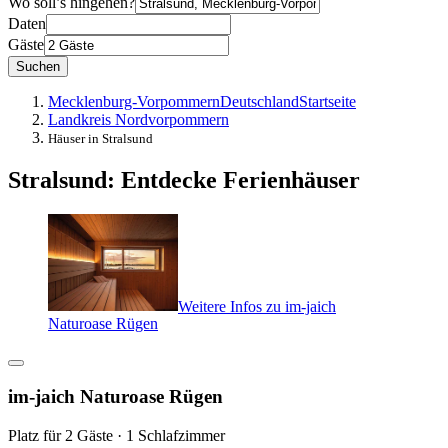
Wo soll’s hingehen?
Daten
Gäste
Suchen
Mecklenburg-Vorpommern
Deutschland
Startseite
Landkreis Nordvorpommern
Häuser in Stralsund
Stralsund: Entdecke Ferienhäuser
Weitere Infos zu im-jaich
Naturoase Rügen
im-jaich Naturoase Rügen
Platz für 2 Gäste · 1 Schlafzimmer