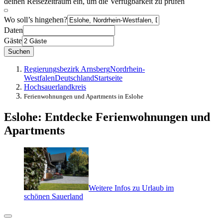
deinen Reisezeitraum ein, um die Verfügbarkeit zu prüfen
Wo soll’s hingehen?
Daten
Gäste
Suchen
Regierungsbezirk Arnsberg
Nordrhein-
Westfalen
Deutschland
Startseite
Hochsauerlandkreis
Ferienwohnungen und Apartments in Eslohe
Eslohe: Entdecke Ferienwohnungen und
Apartments
Weitere Infos zu Urlaub im
schönen Sauerland