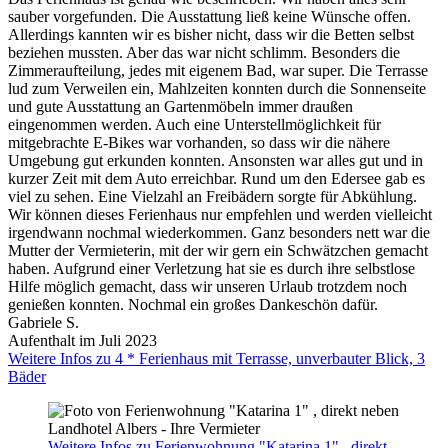
sauber vorgefunden. Die Ausstattung ließ keine Wünsche offen.
Allerdings kannten wir es bisher nicht, dass wir die Betten selbst
beziehen mussten. Aber das war nicht schlimm. Besonders die
Zimmeraufteilung, jedes mit eigenem Bad, war super. Die Terrasse
lud zum Verweilen ein, Mahlzeiten konnten durch die Sonnenseite
und gute Ausstattung an Gartenmöbeln immer draußen
eingenommen werden. Auch eine Unterstellmöglichkeit für
mitgebrachte E-Bikes war vorhanden, so dass wir die nähere
Umgebung gut erkunden konnten. Ansonsten war alles gut und in
kurzer Zeit mit dem Auto erreichbar. Rund um den Edersee gab es
viel zu sehen. Eine Vielzahl an Freibädern sorgte für Abkühlung.
Wir können dieses Ferienhaus nur empfehlen und werden vielleicht
irgendwann nochmal wiederkommen. Ganz besonders nett war die
Mutter der Vermieterin, mit der wir gern ein Schwätzchen gemacht
haben. Aufgrund einer Verletzung hat sie es durch ihre selbstlose
Hilfe möglich gemacht, dass wir unseren Urlaub trotzdem noch
genießen konnten. Nochmal ein großes Dankeschön dafür.
Gabriele S.
Aufenthalt im Juli 2023
Weitere Infos zu 4 * Ferienhaus mit Terrasse, unverbauter Blick, 3
Bäder
Weitere Infos zu Ferienwohnung "Katarina 1" , direkt