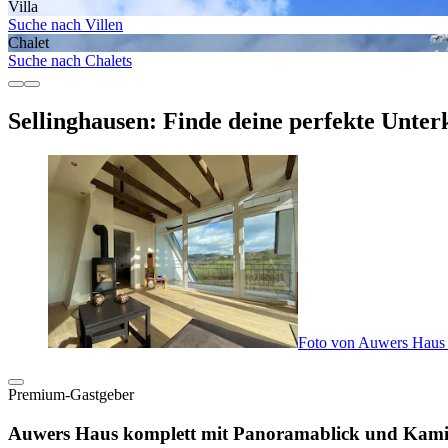
Villa
Suche nach Villen
Chalet
Suche nach Chalets
Sellinghausen: Finde deine perfekte Unter
Foto von Auwers Haus 
Premium-Gastgeber
Auwers Haus komplett mit Panoramablick und Kam