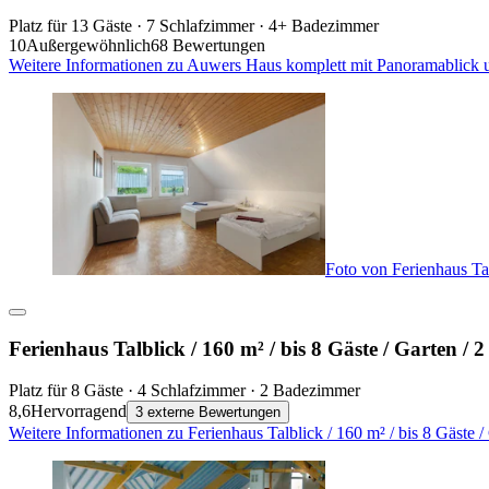
Platz für 13 Gäste · 7 Schlafzimmer · 4+ Badezimmer
10
Außergewöhnlich
68 Bewertungen
Weitere Informationen zu Auwers Haus komplett mit Panoramablick 
Foto von Ferienhaus Tal
Ferienhaus Talblick / 160 m² / bis 8 Gäste / Garten / 
Platz für 8 Gäste · 4 Schlafzimmer · 2 Badezimmer
8,6
Hervorragend
3 externe Bewertungen
Weitere Informationen zu Ferienhaus Talblick / 160 m² / bis 8 Gäste 