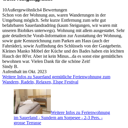
10
Außergewöhnlich
4 Bewertungen
Schon von der Wohnung aus, waren Wanderungen in der
Umgebung möglich. Sehr kurze Entfernung zum sehr gut
befahrbaren Sauerlandradring (kaum Steigungen, wir waren mit
unseren Biobikes unterwegs). Wohnung mit allem ausgestattet. Sehr
gute detailreiche Vorab-Information zur Ausstattung der Wohnung,
sowie gute Kennzeichnung zum Parken am Haus (auch der
Fahrräder), sowie Auffindung des Schlüssels von der Gastgeberin.
Kleines Manko Möbel der Küche und des Bades haben ein leichten
Hauch der 80'er. Aber ist kein Minus...da es sonst eine gemütliches
bewohnen war. Vielen Dank für die schöne Zeit!
Sindy B.
Aufenthalt im Okt. 2023
Weitere Infos zu Sauerland gemütliche Ferienwohnung zum
Wandern, Radeln, Relaxen, Elspe Festival
Weitere Infos zu Ferienwohnung
im Sauerland - Sundern am Sorpesee - 2-3 Pers. -
grosse Terrasse