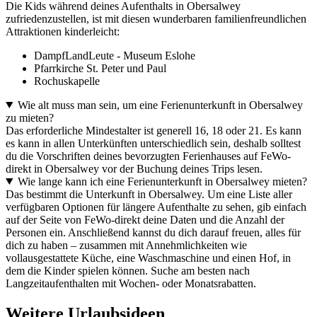
Die Kids während deines Aufenthalts in Obersalwey
zufriedenzustellen, ist mit diesen wunderbaren familienfreundlichen
Attraktionen kinderleicht:
DampfLandLeute - Museum Eslohe
Pfarrkirche St. Peter und Paul
Rochuskapelle
Wie alt muss man sein, um eine Ferienunterkunft in Obersalwey
zu mieten?
Das erforderliche Mindestalter ist generell 16, 18 oder 21. Es kann
es kann in allen Unterkünften unterschiedlich sein, deshalb solltest
du die Vorschriften deines bevorzugten Ferienhauses auf FeWo-
direkt in Obersalwey vor der Buchung deines Trips lesen.
Wie lange kann ich eine Ferienunterkunft in Obersalwey mieten?
Das bestimmt die Unterkunft in Obersalwey. Um eine Liste aller
verfügbaren Optionen für längere Aufenthalte zu sehen, gib einfach
auf der Seite von FeWo-direkt deine Daten und die Anzahl der
Personen ein. Anschließend kannst du dich darauf freuen, alles für
dich zu haben – zusammen mit Annehmlichkeiten wie
vollausgestattete Küche, eine Waschmaschine und einen Hof, in
dem die Kinder spielen können. Suche am besten nach
Langzeitaufenthalten mit Wochen- oder Monatsrabatten.
Weitere Urlaubsideen