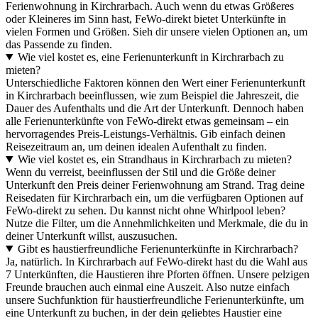
Ferienwohnung in Kirchrarbach. Auch wenn du etwas Größeres
oder Kleineres im Sinn hast, FeWo-direkt bietet Unterkünfte in
vielen Formen und Größen. Sieh dir unsere vielen Optionen an, um
das Passende zu finden.
Wie viel kostet es, eine Ferienunterkunft in Kirchrarbach zu
mieten?
Unterschiedliche Faktoren können den Wert einer Ferienunterkunft
in Kirchrarbach beeinflussen, wie zum Beispiel die Jahreszeit, die
Dauer des Aufenthalts und die Art der Unterkunft. Dennoch haben
alle Ferienunterkünfte von FeWo-direkt etwas gemeinsam – ein
hervorragendes Preis-Leistungs-Verhältnis. Gib einfach deinen
Reisezeitraum an, um deinen idealen Aufenthalt zu finden.
Wie viel kostet es, ein Strandhaus in Kirchrarbach zu mieten?
Wenn du verreist, beeinflussen der Stil und die Größe deiner
Unterkunft den Preis deiner Ferienwohnung am Strand. Trag deine
Reisedaten für Kirchrarbach ein, um die verfügbaren Optionen auf
FeWo-direkt zu sehen. Du kannst nicht ohne Whirlpool leben?
Nutze die Filter, um die Annehmlichkeiten und Merkmale, die du in
deiner Unterkunft willst, auszusuchen.
Gibt es haustierfreundliche Ferienunterkünfte in Kirchrarbach?
Ja, natürlich. In Kirchrarbach auf FeWo-direkt hast du die Wahl aus
7 Unterkünften, die Haustieren ihre Pforten öffnen. Unsere pelzigen
Freunde brauchen auch einmal eine Auszeit. Also nutze einfach
unsere Suchfunktion für haustierfreundliche Ferienunterkünfte, um
eine Unterkunft zu buchen, in der dein geliebtes Haustier eine