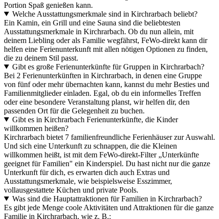
Portion Spaß genießen kann.
Welche Ausstattungsmerkmale sind in Kirchrarbach beliebt?
Ein Kamin, ein Grill und eine Sauna sind die beliebtesten
Ausstattungsmerkmale in Kirchrarbach. Ob du nun allein, mit
deinem Liebling oder als Familie wegfährst, FeWo-direkt kann dir
helfen eine Ferienunterkunft mit allen nötigen Optionen zu finden,
die zu deinem Stil passt.
Gibt es große Ferienunterkünfte für Gruppen in Kirchrarbach?
Bei 2 Ferienunterkünften in Kirchrarbach, in denen eine Gruppe
von fünf oder mehr übernachten kann, kannst du mehr Besties und
Familienmitglieder einladen. Egal, ob du ein informelles Treffen
oder eine besondere Veranstaltung planst, wir helfen dir, den
passenden Ort für die Gelegenheit zu buchen.
Gibt es in Kirchrarbach Ferienunterkünfte, die Kinder
willkommen heißen?
Kirchrarbach bietet 7 familienfreundliche Ferienhäuser zur Auswahl.
Und sich eine Unterkunft zu schnappen, die die Kleinen
willkommen heißt, ist mit dem FeWo-direkt-Filter „Unterkünfte
geeignet für Familien" ein Kinderspiel. Du hast nicht nur die ganze
Unterkunft für dich, es erwarten dich auch Extras und
Ausstattungsmerkmale, wie beispielsweise Esszimmer,
vollausgestattete Küchen und private Pools.
Was sind die Hauptattraktionen für Familien in Kirchrarbach?
Es gibt jede Menge coole Aktivitäten und Attraktionen für die ganze
Familie in Kirchrarbach, wie z. B.: