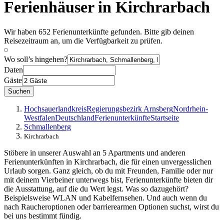
Ferienhäuser in Kirchrarbach
Wir haben 652 Ferienunterkünfte gefunden. Bitte gib deinen
Reisezeitraum an, um die Verfügbarkeit zu prüfen.
Wo soll’s hingehen?
Daten
Gäste
Suchen
Hochsauerlandkreis
Regierungsbezirk Arnsberg
Nordrhein-
Westfalen
Deutschland
Ferienunterkünfte
Startseite
Schmallenberg
Kirchrarbach
Stöbere in unserer Auswahl an 5 Apartments und anderen
Ferienunterkünften in Kirchrarbach, die für einen unvergesslichen
Urlaub sorgen. Ganz gleich, ob du mit Freunden, Familie oder nur
mit deinem Vierbeiner unterwegs bist, Ferienunterkünfte bieten dir
die Ausstattung, auf die du Wert legst. Was so dazugehört?
Beispielsweise WLAN und Kabelfernsehen. Und auch wenn du
nach Raucheroptionen oder barrierearmen Optionen suchst, wirst du
bei uns bestimmt fündig.