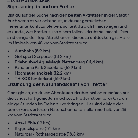
– so lässt es sich leben.
Sightseeing in und um Fretter
Bist du auf der Suche nach den besten Aktivitäten in der Stadt?
Auch wenn es verlockend ist, in deiner gemütlichen
Ferienunterkunft zu bleiben, solltest du dich hinauswagen und
erkunde, was Fretter zu so einem tollen Urlaubsziel macht. Dies
sind einige der Top-Attraktionen, die es zu entdecken gilt, – alle
im Umkreis von 48 km vom Stadtzentrum:
Autobahn (5,9 km)
Golfsport Sorpesee (13,2 km)
Erlebnisbad AquaMagis Plettenberg (14,4 km)
Panorama Park Sauerland (16,9 km)
Hochsauerlandkreis (12,2 km)
THIKOS Kinderland (16,9 km)
Erkundung der Naturlandschaft von Fretter
Ganz gleich, ob du ein Abenteuerurlauber bist oder einfach nur
die Landschaft genießen möchtest, Fretter ist ein toller Ort, um
einige Stunden im Freien zu verbringen. Hier sind einige der
bemerkenswertesten Naturschönheiten, alle innerhalb von 48
km vom Stadtzentrum:
Atta-Höhle (12 km)
Biggetalsperre (17,1 km)
Naturpark Rothaargebirge (18,8 km)