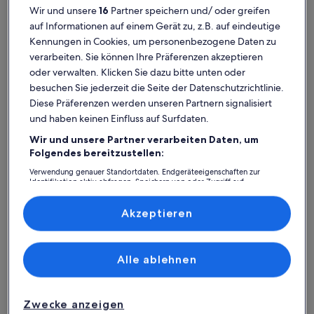
Wir und unsere
16
Partner speichern und/ oder greifen
auf Informationen auf einem Gerät zu, z.B. auf eindeutige
Kennungen in Cookies, um personenbezogene Daten zu
verarbeiten. Sie können Ihre Präferenzen akzeptieren
oder verwalten. Klicken Sie dazu bitte unten oder
besuchen Sie jederzeit die Seite der Datenschutzrichtlinie.
Weitere Infos zu Sauerland gemütliche Ferienwohnung zum W
Weitere I
Diese Präferenzen werden unseren Partnern signalisiert
Sauerland gemütliche
Ferien
und haben keinen Einfluss auf Surfdaten.
Ferienwohnung zum Wandern,
Platz für 4 Gäste · 2 Schlafzimmer · 1 Badezimmer
mit Be
Platz für
außergewöhnlich
auße
Außergewöhnlich
Auße
Radeln, Relaxen, Elspe Festival
WLAN
10
10
Wir und unsere Partner verarbeiten Daten, um
10 von 10
10 von 1
4 Bewertungen
1 Bew
(4
(1
Folgendes bereitzustellen:
Fretter: Ferienunterkünfte mit
bewertungen)
bewe
Verwendung genauer Standortdaten. Endgeräteeigenschaften zur
Identifikation aktiv abfragen. Speichern von oder Zugriff auf
Top-Bewertung
Informationen auf einem Endgerät. Personalisierte Werbung und
Inhalte, Messung von Werbeleistung und der Performance von Inhalten,
Zielgruppenforschung sowie Entwicklung und Verbesserung von
Akzeptieren
Angeboten.
Weitere Infos zu Ferienhof Verse: Gemütliches Ferienhaus Mo
Weitere I
Liste der Partner (Lieferanten)
Alle ablehnen
Zwecke anzeigen