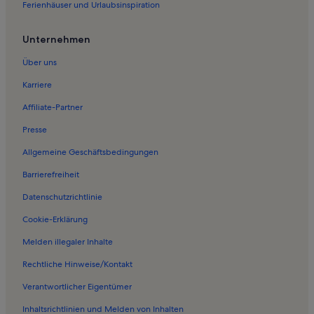
Ferienhäuser und Urlaubsinspiration
Ferienwohnungen in Sauerland
Ferienwohnungen in Niedersalwey
Unternehmen
Ferienwohnungen in Landemert
Über uns
Ferienwohnungen in Finnentrop
Karriere
Ferienwohnungen in Wildewiese
Affiliate-Partner
Ferienwohnungen in Minigolf Elspe
Presse
Ferienwohnungen in Gnurren
Allgemeine Geschäftsbedingungen
Ferienwohnungen in Rochuskapelle
Barrierefreiheit
Ferienwohnungen in Melbecke
Datenschutzrichtlinie
Ferienwohnungen in Oedingen
Ferienwohnungen in Sternwarte Schömberg
Cookie-Erklärung
Ferienwohnungen in Autobahn
Melden illegaler Inhalte
Ferienunterkünfte nahe Lennestadt-Altenhundem Station
Rechtliche Hinweise/Kontakt
Ferienwohnungen in Schlah
Verantwortlicher Eigentümer
Ferienwohnungen und Apartments in Stockum
Inhaltsrichtlinien und Melden von Inhalten