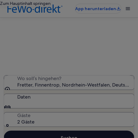
Zum Hauptinhalt springen
App herunterladen
Ferienwohnungen & Ferienhäuser
in Fretter
Wir haben 389 Ferienunterkünfte gefunden. Bitte gib
deinen Reisezeitraum an, um die Verfügbarkeit zu
prüfen.
Wo soll’s hingehen?
Fretter, Finnentrop, Nordrhein-Westfalen, Deutschlan
Daten
Gäste
2 Gäste
Suchen