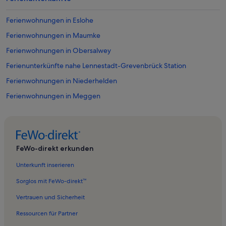
Ferienwohnungen in Eslohe
Ferienwohnungen in Maumke
Ferienwohnungen in Obersalwey
Ferienunterkünfte nahe Lennestadt-Grevenbrück Station
Ferienwohnungen in Niederhelden
Ferienwohnungen in Meggen
Ferienwohnungen in Elspe
Ferienunterkünfte nahe Heggen Station
Ferienwohnungen in Attendorn
FeWo-direkt erkunden
Ferienwohnungen in Silbecke
Unterkunft inserieren
Ferienwohnungen in Plettenberg
Sorglos mit FeWo-direkt™
Ferienwohnungen in Lennestadt
Vertrauen und Sicherheit
Ferienwohnungen in Kückelheim
Ressourcen für Partner
Ferienwohnungen in Cobbenrode