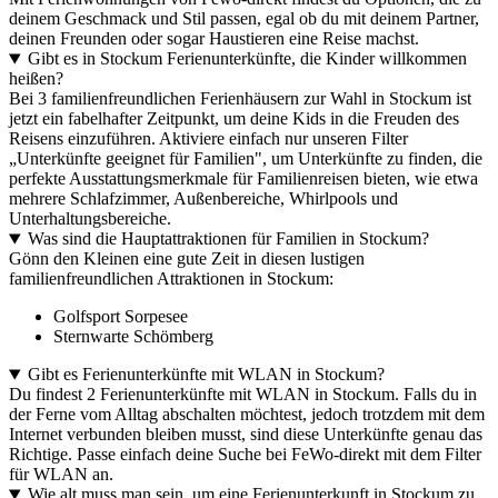
deinem Geschmack und Stil passen, egal ob du mit deinem Partner,
deinen Freunden oder sogar Haustieren eine Reise machst.
Gibt es in Stockum Ferienunterkünfte, die Kinder willkommen
heißen?
Bei 3 familienfreundlichen Ferienhäusern zur Wahl in Stockum ist
jetzt ein fabelhafter Zeitpunkt, um deine Kids in die Freuden des
Reisens einzuführen. Aktiviere einfach nur unseren Filter
„Unterkünfte geeignet für Familien", um Unterkünfte zu finden, die
perfekte Ausstattungsmerkmale für Familienreisen bieten, wie etwa
mehrere Schlafzimmer, Außenbereiche, Whirlpools und
Unterhaltungsbereiche.
Was sind die Hauptattraktionen für Familien in Stockum?
Gönn den Kleinen eine gute Zeit in diesen lustigen
familienfreundlichen Attraktionen in Stockum:
Golfsport Sorpesee
Sternwarte Schömberg
Gibt es Ferienunterkünfte mit WLAN in Stockum?
Du findest 2 Ferienunterkünfte mit WLAN in Stockum. Falls du in
der Ferne vom Alltag abschalten möchtest, jedoch trotzdem mit dem
Internet verbunden bleiben musst, sind diese Unterkünfte genau das
Richtige. Passe einfach deine Suche bei FeWo-direkt mit dem Filter
für WLAN an.
Wie alt muss man sein, um eine Ferienunterkunft in Stockum zu