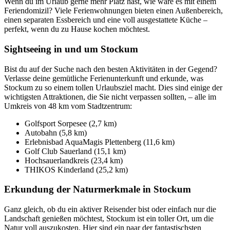
Wenn du im Urlaub gerne mehr Platz hast, wie wäre es mit einem
Feriendomizil? Viele Ferienwohnungen bieten einen Außenbereich,
einen separaten Essbereich und eine voll ausgestattete Küche –
perfekt, wenn du zu Hause kochen möchtest.
Sightseeing in und um Stockum
Bist du auf der Suche nach den besten Aktivitäten in der Gegend?
Verlasse deine gemütliche Ferienunterkunft und erkunde, was
Stockum zu so einem tollen Urlaubsziel macht. Dies sind einige der
wichtigsten Attraktionen, die Sie nicht verpassen sollten, – alle im
Umkreis von 48 km vom Stadtzentrum:
Golfsport Sorpesee (2,7 km)
Autobahn (5,8 km)
Erlebnisbad AquaMagis Plettenberg (11,6 km)
Golf Club Sauerland (15,1 km)
Hochsauerlandkreis (23,4 km)
THIKOS Kinderland (25,2 km)
Erkundung der Naturmerkmale in Stockum
Ganz gleich, ob du ein aktiver Reisender bist oder einfach nur die
Landschaft genießen möchtest, Stockum ist ein toller Ort, um die
Natur voll auszukosten. Hier sind ein paar der fantastischsten