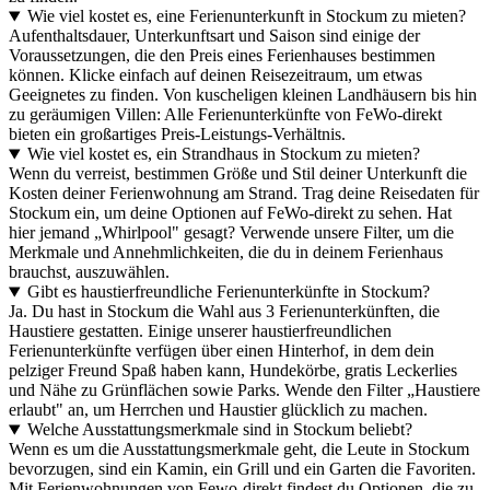
Wie viel kostet es, eine Ferienunterkunft in Stockum zu mieten?
Aufenthaltsdauer, Unterkunftsart und Saison sind einige der
Voraussetzungen, die den Preis eines Ferienhauses bestimmen
können. Klicke einfach auf deinen Reisezeitraum, um etwas
Geeignetes zu finden. Von kuscheligen kleinen Landhäusern bis hin
zu geräumigen Villen: Alle Ferienunterkünfte von FeWo-direkt
bieten ein großartiges Preis-Leistungs-Verhältnis.
Wie viel kostet es, ein Strandhaus in Stockum zu mieten?
Wenn du verreist, bestimmen Größe und Stil deiner Unterkunft die
Kosten deiner Ferienwohnung am Strand. Trag deine Reisedaten für
Stockum ein, um deine Optionen auf FeWo-direkt zu sehen. Hat
hier jemand „Whirlpool" gesagt? Verwende unsere Filter, um die
Merkmale und Annehmlichkeiten, die du in deinem Ferienhaus
brauchst, auszuwählen.
Gibt es haustierfreundliche Ferienunterkünfte in Stockum?
Ja. Du hast in Stockum die Wahl aus 3 Ferienunterkünften, die
Haustiere gestatten. Einige unserer haustierfreundlichen
Ferienunterkünfte verfügen über einen Hinterhof, in dem dein
pelziger Freund Spaß haben kann, Hundekörbe, gratis Leckerlies
und Nähe zu Grünflächen sowie Parks. Wende den Filter „Haustiere
erlaubt" an, um Herrchen und Haustier glücklich zu machen.
Welche Ausstattungsmerkmale sind in Stockum beliebt?
Wenn es um die Ausstattungsmerkmale geht, die Leute in Stockum
bevorzugen, sind ein Kamin, ein Grill und ein Garten die Favoriten.
Mit Ferienwohnungen von Fewo-direkt findest du Optionen, die zu