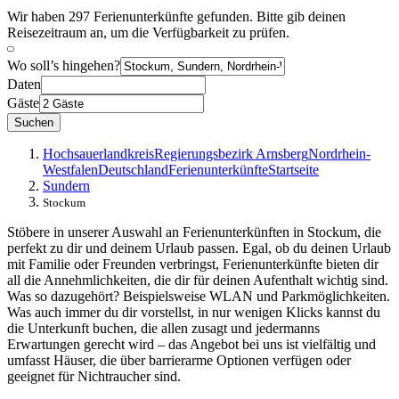
Wir haben 297 Ferienunterkünfte gefunden. Bitte gib deinen
Reisezeitraum an, um die Verfügbarkeit zu prüfen.
Wo soll’s hingehen?
Daten
Gäste
Suchen
Hochsauerlandkreis
Regierungsbezirk Arnsberg
Nordrhein-
Westfalen
Deutschland
Ferienunterkünfte
Startseite
Sundern
Stockum
Stöbere in unserer Auswahl an Ferienunterkünften in Stockum, die
perfekt zu dir und deinem Urlaub passen. Egal, ob du deinen Urlaub
mit Familie oder Freunden verbringst, Ferienunterkünfte bieten dir
all die Annehmlichkeiten, die dir für deinen Aufenthalt wichtig sind.
Was so dazugehört? Beispielsweise WLAN und Parkmöglichkeiten.
Was auch immer du dir vorstellst, in nur wenigen Klicks kannst du
die Unterkunft buchen, die allen zusagt und jedermanns
Erwartungen gerecht wird – das Angebot bei uns ist vielfältig und
umfasst Häuser, die über barrierarme Optionen verfügen oder
geeignet für Nichtraucher sind.