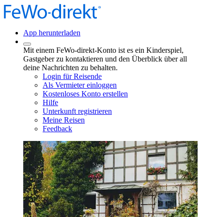
App herunterladen
Mit einem FeWo-direkt-Konto ist es ein Kinderspiel,
Gastgeber zu kontaktieren und den Überblick über all
deine Nachrichten zu behalten.
Login für Reisende
Als Vermieter einloggen
Kostenloses Konto erstellen
Hilfe
Unterkunft registrieren
Meine Reisen
Feedback