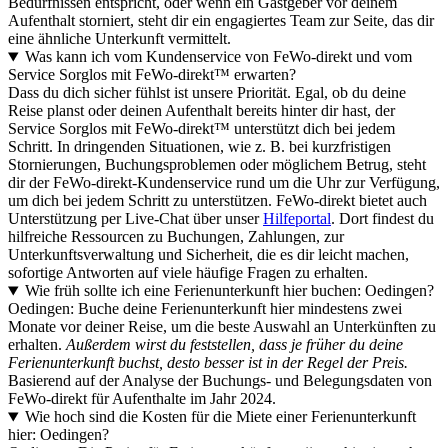
Bedürfnissen entspricht, oder wenn ein Gastgeber vor deinem
Aufenthalt storniert, steht dir ein engagiertes Team zur Seite, das dir
eine ähnliche Unterkunft vermittelt.
Was kann ich vom Kundenservice von FeWo-direkt und vom
Service Sorglos mit FeWo-direkt™ erwarten?
Dass du dich sicher fühlst ist unsere Priorität. Egal, ob du deine
Reise planst oder deinen Aufenthalt bereits hinter dir hast, der
Service Sorglos mit FeWo-direkt™ unterstützt dich bei jedem
Schritt. In dringenden Situationen, wie z. B. bei kurzfristigen
Stornierungen, Buchungsproblemen oder möglichem Betrug, steht
dir der FeWo-direkt-Kundenservice rund um die Uhr zur Verfügung,
um dich bei jedem Schritt zu unterstützen. FeWo-direkt bietet auch
Unterstützung per Live-Chat über unser
Hilfeportal
. Dort findest du
hilfreiche Ressourcen zu Buchungen, Zahlungen, zur
Unterkunftsverwaltung und Sicherheit, die es dir leicht machen,
sofortige Antworten auf viele häufige Fragen zu erhalten.
Wie früh sollte ich eine Ferienunterkunft hier buchen: Oedingen?
Oedingen: Buche deine Ferienunterkunft hier mindestens zwei
Monate vor deiner Reise, um die beste Auswahl an Unterkünften zu
erhalten.
Außerdem wirst du feststellen, dass je früher du deine
Ferienunterkunft buchst, desto besser ist in der Regel der Preis.
Basierend auf der Analyse der Buchungs- und Belegungsdaten von
FeWo-direkt für Aufenthalte im Jahr 2024.
Wie hoch sind die Kosten für die Miete einer Ferienunterkunft
hier: Oedingen?