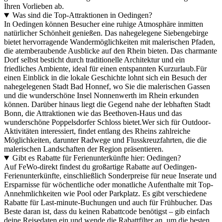
Ihren Vorlieben ab.
Was sind die Top-Attraktionen in Oedingen?
In Oedingen können Besucher eine ruhige Atmosphäre inmitten
natürlicher Schönheit genießen. Das nahegelegene Siebengebirge
bietet hervorragende Wandermöglichkeiten mit malerischen Pfaden,
die atemberaubende Ausblicke auf den Rhein bieten. Das charmante
Dorf selbst besticht durch traditionelle Architektur und ein
friedliches Ambiente, ideal für einen entspannten Kurzurlaub.Für
einen Einblick in die lokale Geschichte lohnt sich ein Besuch der
nahegelegenen Stadt Bad Honnef, wo Sie die malerischen Gassen
und die wunderschöne Insel Nonnenwerth im Rhein erkunden
können. Darüber hinaus liegt die Gegend nahe der lebhaften Stadt
Bonn, die Attraktionen wie das Beethoven-Haus und das
wunderschöne Poppelsdorfer Schloss bietet.Wer sich für Outdoor-
Aktivitäten interessiert, findet entlang des Rheins zahlreiche
Möglichkeiten, darunter Radwege und Flusskreuzfahrten, die die
malerischen Landschaften der Region präsentieren.
Gibt es Rabatte für Ferienunterkünfte hier: Oedingen?
Auf FeWo-direkt findest du großartige Rabatte auf Oedingen-
Ferienunterkünfte, einschließlich Sonderpreise für neue Inserate und
Ersparnisse für wöchentliche oder monatliche Aufenthalte mit Top-
Annehmlichkeiten wie Pool oder Parkplatz. Es gibt verschiedene
Rabatte für Last-minute-Buchungen und auch für Frühbucher. Das
Beste daran ist, dass du keinen Rabattcode benötigst – gib einfach
deine Reisedaten ein und wende die Rabattfilter an, um die besten