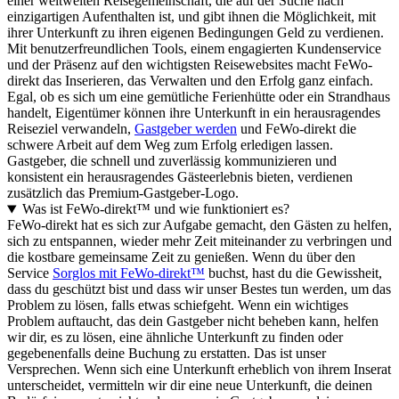
einer weltweiten Reisegemeinschaft, die auf der Suche nach
einzigartigen Aufenthalten ist, und gibt ihnen die Möglichkeit, mit
ihrer Unterkunft zu ihren eigenen Bedingungen Geld zu verdienen.
Mit benutzerfreundlichen Tools, einem engagierten Kundenservice
und der Präsenz auf den wichtigsten Reisewebsites macht FeWo-
direkt das Inserieren, das Verwalten und den Erfolg ganz einfach.
Egal, ob es sich um eine gemütliche Ferienhütte oder ein Strandhaus
handelt, Eigentümer können ihre Unterkunft in ein herausragendes
Reiseziel verwandeln,
Gastgeber werden
und FeWo-direkt die
schwere Arbeit auf dem Weg zum Erfolg erledigen lassen.
Gastgeber, die schnell und zuverlässig kommunizieren und
konsistent ein herausragendes Gästeerlebnis bieten, verdienen
zusätzlich das Premium-Gastgeber-Logo.
Was ist FeWo-direkt™ und wie funktioniert es?
FeWo-direkt hat es sich zur Aufgabe gemacht, den Gästen zu helfen,
sich zu entspannen, wieder mehr Zeit miteinander zu verbringen und
die kostbare gemeinsame Zeit zu genießen. Wenn du über den
Service
Sorglos mit FeWo-direkt™
buchst, hast du die Gewissheit,
dass du geschützt bist und dass wir unser Bestes tun werden, um das
Problem zu lösen, falls etwas schiefgeht. Wenn ein wichtiges
Problem auftaucht, das dein Gastgeber nicht beheben kann, helfen
wir dir, es zu lösen, eine ähnliche Unterkunft zu finden oder
gegebenenfalls deine Buchung zu erstatten. Das ist unser
Versprechen. Wenn sich eine Unterkunft erheblich von ihrem Inserat
unterscheidet, vermitteln wir dir eine neue Unterkunft, die deinen