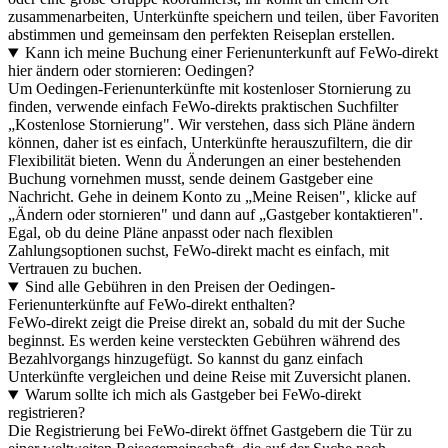
zusammenarbeiten, Unterkünfte speichern und teilen, über Favoriten
abstimmen und gemeinsam den perfekten Reiseplan erstellen.
Kann ich meine Buchung einer Ferienunterkunft auf FeWo-direkt
hier ändern oder stornieren: Oedingen?
Um Oedingen-Ferienunterkünfte mit kostenloser Stornierung zu
finden, verwende einfach FeWo-direkts praktischen Suchfilter
„Kostenlose Stornierung". Wir verstehen, dass sich Pläne ändern
können, daher ist es einfach, Unterkünfte herauszufiltern, die dir
Flexibilität bieten. Wenn du Änderungen an einer bestehenden
Buchung vornehmen musst, sende deinem Gastgeber eine
Nachricht. Gehe in deinem Konto zu „Meine Reisen", klicke auf
„Ändern oder stornieren" und dann auf „Gastgeber kontaktieren".
Egal, ob du deine Pläne anpasst oder nach flexiblen
Zahlungsoptionen suchst, FeWo-direkt macht es einfach, mit
Vertrauen zu buchen.
Sind alle Gebühren in den Preisen der Oedingen-
Ferienunterkünfte auf FeWo-direkt enthalten?
FeWo-direkt zeigt die Preise direkt an, sobald du mit der Suche
beginnst. Es werden keine versteckten Gebühren während des
Bezahlvorgangs hinzugefügt. So kannst du ganz einfach
Unterkünfte vergleichen und deine Reise mit Zuversicht planen.
Warum sollte ich mich als Gastgeber bei FeWo-direkt
registrieren?
Die Registrierung bei FeWo-direkt öffnet Gastgebern die Tür zu