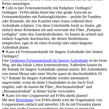
Preise anzuzeigen.
Gibt es hier Ferienunterkünfte mit Parkplatz: Oedingen?
Oedingen : FeWo-direkt bietet hier eine große Auswahl an
Ferienunterkünften mit Parkmöglichkeiten – perfekt für Familien
oder Reisende, die den Komfort eines Autos während ihres
Aufenthalts schätzen. Um diese Unterkünfte leicht zu finden, gib
einfach deine Reisedaten ein und verwende den Filter „Parkplatz
verfügbar" unter den Annehmlichkeiten. So kannst du schnell und
einfach Angebote durchsuchen, die deinen Bedürfnissen
entsprechen, egal ob du einen Kurztrip oder einen längeren
Aufenthalt planst.
Kann ich Ferienunterkünfte für längere Aufenthalte hier finden:
Oedingen?
Eine
Oedingen-Ferienunterkunft für längere Aufenthalte
ist der beste
Weg, um das lokale Leben kennenzulernen. Außerdem kannst du
die Rabatte für längere Aufenthalte optimal nutzen. Bei Aufenthalten
von einem Monat oder einer Woche sparst du durchschnittlich 10
%.* Rabatte für längere Aufenthalte werden automatisch
angewendet, wenn du deine Urlaubsdaten in das Such-Tool
eingibst, oder du kannst die Filter „Wochenaufenthalt" und
„Monatsaufenthalt" in deiner Suche verwenden.
Kann ich eine Gruppenreise auf FeWo-direkt planen?
Mit dem
Reiseplaner
von FeWo-direkt wird die Organisation von
Gruppenreisen einfach und stressfrei. Ob du mit Freunden planst
oder eine große Gruppe koordinierst, ihr könnt an einem Ort