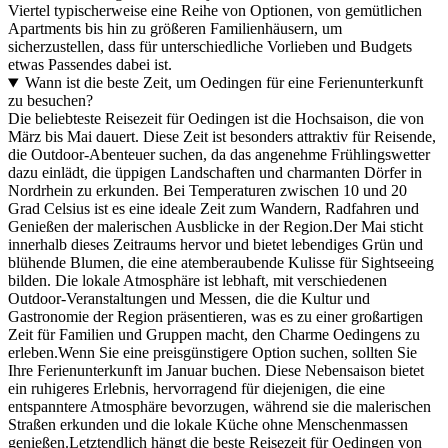
Viertel typischerweise eine Reihe von Optionen, von gemütlichen
Apartments bis hin zu größeren Familienhäusern, um
sicherzustellen, dass für unterschiedliche Vorlieben und Budgets
etwas Passendes dabei ist.
Wann ist die beste Zeit, um Oedingen für eine Ferienunterkunft
zu besuchen?
Die beliebteste Reisezeit für Oedingen ist die Hochsaison, die von
März bis Mai dauert. Diese Zeit ist besonders attraktiv für Reisende,
die Outdoor-Abenteuer suchen, da das angenehme Frühlingswetter
dazu einlädt, die üppigen Landschaften und charmanten Dörfer in
Nordrhein zu erkunden. Bei Temperaturen zwischen 10 und 20
Grad Celsius ist es eine ideale Zeit zum Wandern, Radfahren und
Genießen der malerischen Ausblicke in der Region.Der Mai sticht
innerhalb dieses Zeitraums hervor und bietet lebendiges Grün und
blühende Blumen, die eine atemberaubende Kulisse für Sightseeing
bilden. Die lokale Atmosphäre ist lebhaft, mit verschiedenen
Outdoor-Veranstaltungen und Messen, die die Kultur und
Gastronomie der Region präsentieren, was es zu einer großartigen
Zeit für Familien und Gruppen macht, den Charme Oedingens zu
erleben.Wenn Sie eine preisgünstigere Option suchen, sollten Sie
Ihre Ferienunterkunft im Januar buchen. Diese Nebensaison bietet
ein ruhigeres Erlebnis, hervorragend für diejenigen, die eine
entspanntere Atmosphäre bevorzugen, während sie die malerischen
Straßen erkunden und die lokale Küche ohne Menschenmassen
genießen.Letztendlich hängt die beste Reisezeit für Oedingen von