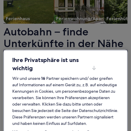
Ferienhaus
Ferienwohnung/Apartment
Ferienhütt
Autobahn – finde
Unterkünfte in der Nähe
von Top-Attraktionen
Ihre Privatsphäre ist uns
wichtig
Wir und unsere
16
Partner speichern und/ oder greifen
auf Informationen auf einem Gerät zu, z.B. auf eindeutige
Kennungen in Cookies, um personenbezogene Daten zu
verarbeiten. Sie können Ihre Präferenzen akzeptieren
oder verwalten. Klicken Sie dazu bitte unten oder
besuchen Sie jederzeit die Seite der Datenschutzrichtlinie.
Diese Präferenzen werden unseren Partnern signalisiert
und haben keinen Einfluss auf Surfdaten.