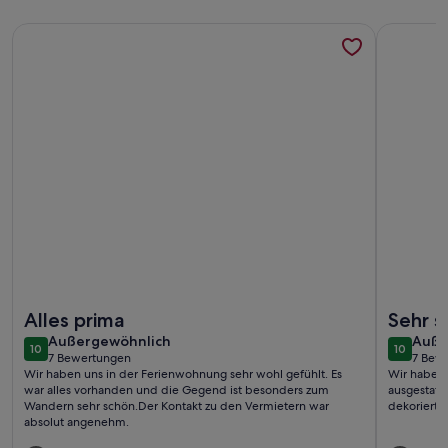
Weitere Infos zu Ferienhaus 'Ferienhaus Am Brande' mit Ber
Weitere I
Weitere Infos zu Ferienhaus 'Ferienhaus Am Brande' mit Ber
Weitere I
Alles prima
Sehr 
außergewöhnlich
auße
Außergewöhnlich
Auße
10
10
10 von 10
10 von 1
7 Bewertungen
7 Bew
(7
(7
Wir haben uns in der Ferienwohnung sehr wohl gefühlt. Es
Wir haben 
bewertungen)
bewe
war alles vorhanden und die Gegend ist besonders zum
ausgestatt
Wandern sehr schön.Der Kontakt zu den Vermietern war
dekoriert.
absolut angenehm.