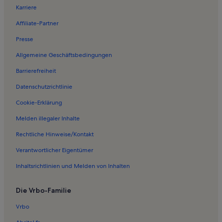
Karriere
Ferienwohnungen in Kückelheim
Affiliate-Partner
Ferienwohnungen in Obersalwey
Presse
Ferienwohnungen in Altenaffeln
Allgemeine Geschäftsbedingungen
Ferienwohnungen in Elspe
Barrierefreiheit
Ferienwohnungen in Fretter
Datenschutzrichtlinie
Ferienwohnungen in Sternwarte Schömberg
Ferienwohnungen in Golfsport Sorpesee
Cookie-Erklärung
Ferienwohnungen in Minigolf Elspe
Melden illegaler Inhalte
Ferienwohnungen in Sauerland
Rechtliche Hinweise/Kontakt
Ferienwohnungen in Böddinghausen
Verantwortlicher Eigentümer
Longstay in Oberhundem
Inhaltsrichtlinien und Melden von Inhalten
Häuser in Lennestadt
Die Vrbo-Familie
Ferienwohnungen und Apartments in Lennestadt
Häuser in Biggetalsperre
Vrbo
Häuser in Attendorn