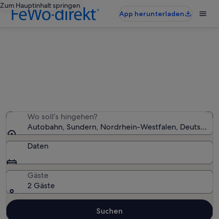
Zum Hauptinhalt springen
App herunterladen
Ferienunterkünfte nahe Autobahn
Wir haben 1.166 Ferienunterkünfte gefunden. Bitte gib
deinen Reisezeitraum an, um die Verfügbarkeit zu
prüfen.
Wo soll’s hingehen?
Autobahn, Sundern, Nordrhein-Westfalen, Deutschla
Daten
Gäste
2 Gäste
Suchen