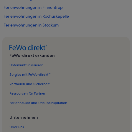
Ferienwohnungen in Finnentrop
Ferienwohnungen in Rochuskapelle
Ferienwohnungen in Stockum
Ferienwohnungen in Sundern
Ferienwohnungen in Amecke
Ferienwohnungen in Erlebnisbad AquaMagis Plettenberg
FeWo-direkt erkunden
Ferienwohnungen in Niedersalwey
Unterkunft inserieren
Ferienwohnungen in Eslohe
Sorglos mit FeWo-direkt™
Ferienwohnungen in Sundern-Allendorf
Vertrauen und Sicherheit
Ferienwohnungen in Wildewiese
Ressourcen für Partner
Ferienwohnungen in Plettenberg
Ferienhäuser und Urlaubsinspiration
Ferienunterkünfte nahe Heggen Station
Ferienwohnungen in Gnurren
Unternehmen
Ferienwohnungen in Alte Kornbrennerei
Über uns
Ferienwohnungen in Schlah