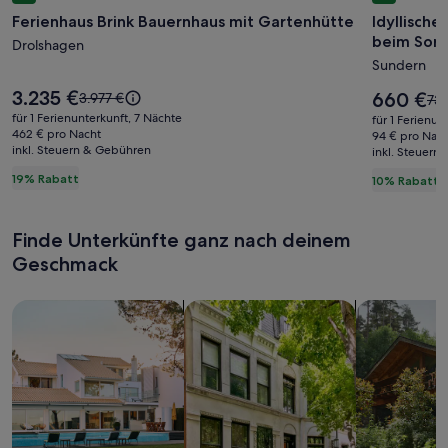
für
für
Ferienhaus Brink Bauernhaus mit Gartenhütte
Idyllisch
Ferienhaus
Idyllisch
beim Sor
Brink
Drolshagen
alte
Sundern
Bauernhaus
Schmied
mit
am
Der
3.235 €
Der
Der
660 €
3.977 €
De
735
Preis
Gartenhütte
Schloss
Preis
alte
alt
für 1 Ferienunterkunft, 7 Nächte
für 1 Ferienun
beträgt
beträgt
Preis
462 € pro Nacht
Pre
Melsche
94 € pro Nac
3.235 €.
660 €.
inkl. Steuern & Gebühren
war
inkl. Steuern
wa
beim
3.977 €,
735
19% Rabatt
10% Rabatt
Sorpese
siehe
sie
weitere
wei
Informationen
Inf
Finde Unterkünfte ganz nach deinem
zum
zu
Standardpreis.
Geschmack
Sta
Suche nach Ferienhäusern
Suche nach Ferienwohnungen oder 
Suche nach 