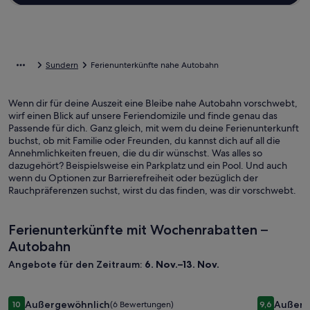
Sundern
Ferienunterkünfte nahe Autobahn
Wenn dir für deine Auszeit eine Bleibe nahe Autobahn vorschwebt,
wirf einen Blick auf unsere Feriendomizile und finde genau das
Passende für dich. Ganz gleich, mit wem du deine Ferienunterkunft
buchst, ob mit Familie oder Freunden, du kannst dich auf all die
Annehmlichkeiten freuen, die du dir wünschst. Was alles so
dazugehört? Beispielsweise ein Parkplatz und ein Pool. Und auch
wenn du Optionen zur Barrierefreiheit oder bezüglich der
Rauchpräferenzen suchst, wirst du das finden, was dir vorschwebt.
Ferienunterkünfte mit Wochenrabatten –
Autobahn
Angebote für den Zeitraum:
6. Nov.–13. Nov.
Bildergalerie
Ferienhaus Brink Bauernhaus mit Gartenhütte
Bilderga
Idyllisch
Außergewöhnlich
Außerg
10
(6 Bewertungen)
9,6
10 von 10, Außergewöhnlich, (6 Bewertungen)
9,6 von 10