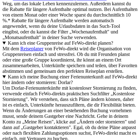
Weg, um das lokale Leben kennenzulernen. Außerdem kannst du
die Rabatte für längere Aufenthalte optimal nutzen. Bei Aufenthalten
von einem Monat oder einer Woche sparst du durchschnittlich 10
%.* Rabatte für längere Aufenthalte werden automatisch
angewendet, wenn du deine Urlaubsdaten in das Such-Tool
eingibst, oder du kannst die Filter „Wochenaufenthalt" und
„Monatsaufenthalt" in deiner Suche verwenden.
Kann ich eine Gruppenreise auf FeWo-direkt planen?
Mit dem
Reiseplaner
von FeWo-direkt wird die Organisation von
Gruppenreisen einfach und stressfrei. Ob du mit Freunden planst
oder eine große Gruppe koordinierst, ihr könnt an einem Ort
zusammenarbeiten, Unterkünfte speichern und teilen, über Favoriten
abstimmen und gemeinsam den perfekten Reiseplan erstellen.
Kann ich meine Buchung einer Ferienunterkunft auf FeWo-direkt
hier ändern oder stornieren: Dorlar?
Um Dorlar-Ferienunterkünfte mit kostenloser Stornierung zu finden,
verwende einfach FeWo-direkts praktischen Suchfilter „Kostenlose
Stornierung". Wir verstehen, dass sich Pläne ändern können, daher
ist es einfach, Unterkünfte herauszufiltern, die dir Flexibilität bieten.
Wenn du Änderungen an einer bestehenden Buchung vornehmen
musst, sende deinem Gastgeber eine Nachricht. Gehe in deinem
Konto zu „Meine Reisen", klicke auf „Ändern oder stornieren" und
dann auf „Gastgeber kontaktieren". Egal, ob du deine Pläne anpasst
oder nach flexiblen Zahlungsoptionen suchst, FeWo-direkt macht es
einfach, mit Vertrauen zu buchen.