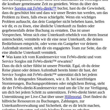
die kostbare gemeinsame Zeit zu genießen. Wenn du über den
Service
Sorglos mit FeWo-direkt™
buchst, hast du die Gewissheit,
dass du geschützt bist und dass wir unser Bestes tun werden, um das
Problem zu lösen, falls etwas schiefgeht. Wenn ein wichtiges
Problem auftaucht, das dein Gastgeber nicht beheben kann, helfen
wir dir, es zu lösen, eine ähnliche Unterkunft zu finden oder
gegebenenfalls deine Buchung zu erstatten. Das ist unser
Versprechen. Wenn sich eine Unterkunft erheblich von ihrem Inserat
unterscheidet, vermitteln wir dir eine neue Unterkunft, die deinen
Bedürfnissen entspricht, oder wenn ein Gastgeber vor deinem
Aufenthalt storniert, steht dir ein engagiertes Team zur Seite, das dir
eine ähnliche Unterkunft vermittelt.
Was kann ich vom Kundenservice von FeWo-direkt und vom
Service Sorglos mit FeWo-direkt™ erwarten?
Dass du dich sicher fühlst ist unsere Priorität. Egal, ob du deine
Reise planst oder deinen Aufenthalt bereits hinter dir hast, der
Service Sorglos mit FeWo-direkt™ unterstützt dich bei jedem
Schritt. In dringenden Situationen, wie z. B. bei kurzfristigen
Stornierungen, Buchungsproblemen oder möglichem Betrug, steht
dir der FeWo-direkt-Kundenservice rund um die Uhr zur Verfügung,
um dich bei jedem Schritt zu unterstützen. FeWo-direkt bietet auch
Unterstützung per Live-Chat über unser
Hilfeportal
. Dort findest du
hilfreiche Ressourcen zu Buchungen, Zahlungen, zur
Unterkunftsverwaltung und Sicherheit, die es dir leicht machen,
sofortige Antworten auf viele häufige Fragen zu erhalten.