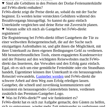
Sind alle Gebühren in den Preisen der Dorlar-Ferienunterkünfte
auf FeWo-direkt enthalten?
FeWo-direkt zeigt die Preise direkt an, sobald du mit der Suche
beginnst. Es werden keine versteckten Gebühren während des
Bezahlvorgangs hinzugefügt. So kannst du ganz einfach
Unterkünfte vergleichen und deine Reise mit Zuversicht planen.
Warum sollte ich mich als Gastgeber bei FeWo-direkt
registrieren?
Die Registrierung bei FeWo-direkt öffnet Gastgebern die Tür zu
einer weltweiten Reisegemeinschaft, die auf der Suche nach
einzigartigen Aufenthalten ist, und gibt ihnen die Möglichkeit, mit
ihrer Unterkunft zu ihren eigenen Bedingungen Geld zu verdienen.
Mit benutzerfreundlichen Tools, einem engagierten Kundenservice
und der Präsenz auf den wichtigsten Reisewebsites macht FeWo-
direkt das Inserieren, das Verwalten und den Erfolg ganz einfach.
Egal, ob es sich um eine gemütliche Ferienhütte oder ein Strandhaus
handelt, Eigentümer können ihre Unterkunft in ein herausragendes
Reiseziel verwandeln,
Gastgeber werden
und FeWo-direkt die
schwere Arbeit auf dem Weg zum Erfolg erledigen lassen.
Gastgeber, die schnell und zuverlässig kommunizieren und
konsistent ein herausragendes Gästeerlebnis bieten, verdienen
zusätzlich das Premium-Gastgeber-Logo.
Was ist FeWo-direkt™ und wie funktioniert es?
FeWo-direkt hat es sich zur Aufgabe gemacht, den Gästen zu helfen,
sich zu entspannen, wieder mehr Zeit miteinander zu verbringen und