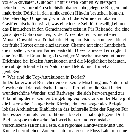
voller Aktivitäten. Outdoor-Enthusiasten können Wintersport
betreiben, während Geschichtsliebhaber nahegelegene Burgen und
malerische Dörfer in den umliegenden Hügeln besuchen können.
Die lebendige Umgebung wird durch die Wärme der lokalen
Gastfreundschaft ergänzt, was eine ideale Zeit für Geselligkeit und
das Eintauchen in den Gemeinschaftsgeist ist.Für Reisende, die eine
günstigere Option suchen, ist der November ein wunderbarer
Monat. Obwohl er außerhalb der Haupttouristensaison liegt, bietet
der frühe Herbst einen einzigartigen Charme mit einer Landschaft,
die in satten, warmen Farben erstrahlt. Diese Jahreszeit ermöglicht
eine friedliche Erkundung, da weniger Menschenmassen intimere
Erlebnisse bei lokalen Attraktionen und die Möglichkeit bedeuten,
die ruhige Schönheit der Natur ohne Hektik und Trubel zu
genießen.
Was sind die Top-Attraktionen in Dorlar?
In Dorlar erwartet Besucher eine reizvolle Mischung aus Natur und
Geschichte. Die malerische Landschaft rund um die Stadt bietet
wunderschöne Wander- und Radwege, die sich hervorragend zur
Erkundung der reizvollen Umgebung eignen. Ganz in der Nähe gibt
die historische Evangelische Kirche, ein herausragendes Beispiel
lokaler Architektur, Einblicke in das kulturelle Erbe der Region.Für
Interessierte an lokalen Traditionen bietet das nahe gelegene Dorf
Bad Laasphe malerische Fachwerkhäuser und veranstaltet
verschiedene saisonale Feste, die regionale Handwerkskunst und
Küche hervorheben. Zudem ist der malerische Fluss Lahn nur eine