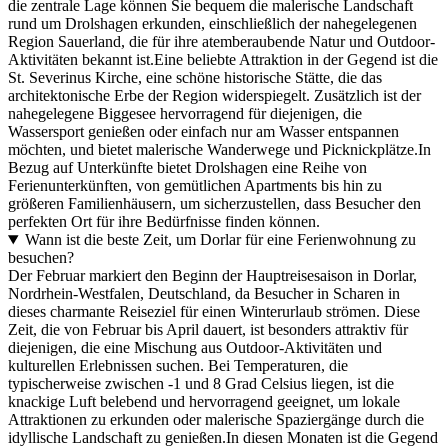
die zentrale Lage können Sie bequem die malerische Landschaft
rund um Drolshagen erkunden, einschließlich der nahegelegenen
Region Sauerland, die für ihre atemberaubende Natur und Outdoor-
Aktivitäten bekannt ist.Eine beliebte Attraktion in der Gegend ist die
St. Severinus Kirche, eine schöne historische Stätte, die das
architektonische Erbe der Region widerspiegelt. Zusätzlich ist der
nahegelegene Biggesee hervorragend für diejenigen, die
Wassersport genießen oder einfach nur am Wasser entspannen
möchten, und bietet malerische Wanderwege und Picknickplätze.In
Bezug auf Unterkünfte bietet Drolshagen eine Reihe von
Ferienunterkünften, von gemütlichen Apartments bis hin zu
größeren Familienhäusern, um sicherzustellen, dass Besucher den
perfekten Ort für ihre Bedürfnisse finden können.
Wann ist die beste Zeit, um Dorlar für eine Ferienwohnung zu
besuchen?
Der Februar markiert den Beginn der Hauptreisesaison in Dorlar,
Nordrhein-Westfalen, Deutschland, da Besucher in Scharen in
dieses charmante Reiseziel für einen Winterurlaub strömen. Diese
Zeit, die von Februar bis April dauert, ist besonders attraktiv für
diejenigen, die eine Mischung aus Outdoor-Aktivitäten und
kulturellen Erlebnissen suchen. Bei Temperaturen, die
typischerweise zwischen -1 und 8 Grad Celsius liegen, ist die
knackige Luft belebend und hervorragend geeignet, um lokale
Attraktionen zu erkunden oder malerische Spaziergänge durch die
idyllische Landschaft zu genießen.In diesen Monaten ist die Gegend