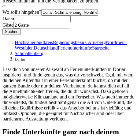
Reisezeitraum an, um die Verfügbarkeit zu prüfen.
Wo soll’s hingehen?
Daten
Gäste
Suchen
Hochsauerlandkreis
Regierungsbezirk Arnsberg
Nordrhein-
Westfalen
Deutschland
Ferienunterkünfte
Startseite
Schmallenberg
Dorlar
Lass dich von unserer Auswahl an Ferienunterkünften in Dorlar
inspirieren und finde genau das, was dir vorschwebt. Egal, mit wem
du deinen Aufenthalt in einer Ferienunterkunft buchst, ob mit der
ganzen Bande oder nur deinen Vierbeinern, du kannst dich auf all
die Annehmlichkeiten freuen, die du dir wünschst. Dazu gehören
möglicherweise Klimaanlage und ein Fernseher. Was auch immer du
dir vorstellst, du findest bestimmt genau die Art von Unterkunft, die
all deine Bedürfnisse erfüllt – das Angebot bei uns ist vielfältig und
umfasst Optionen, die geeignet für Nichtraucher sind oder über
barrierarme Ausstattung verfügen.
Finde Unterkünfte ganz nach deinem