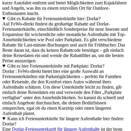
kurze Autofahrt entfernt und bietet Möglichkeiten zum Kajakfahren
und Angeln, was ihn zu einem reizvollen Ort für Outdoor-
Enthusiasten macht.
Gibt es Rabatte für Ferienunterkünfte hier: Dorlar?
Auf FeWo-direkt findest du großartige Rabatte auf Dorlar-
Ferienunterkünfte, einschließlich Sonderpreise für neue Inserate und
Ersparnisse für wöchentliche oder monatliche Aufenthalte mit Top-
Annehmlichkeiten wie Pool oder Parkplatz. Es gibt verschiedene
Rabatte für Last-minute-Buchungen und auch für Frühbucher. Das
Beste daran ist, dass du keinen Rabattcode benötigst – gib einfach
deine Reisedaten ein und wende die Rabattfilter an, um die besten
Preise anzuzeigen.
Gibt es hier Ferienunterkünfte mit Parkplatz: Dorlar?
Dorlar : FeWo-direkt bietet hier eine große Auswahl an
Ferienunterkünften mit Parkmöglichkeiten – perfekt für Familien
oder Reisende, die den Komfort eines Autos während ihres
Aufenthalts schätzen. Um diese Unterkünfte leicht zu finden, gib
einfach deine Reisedaten ein und verwende den Filter „Parkplatz
verfügbar" unter den Annehmlichkeiten. So kannst du schnell und
einfach Angebote durchsuchen, die deinen Bedürfnissen
entsprechen, egal ob du einen Kurztrip oder einen längeren
Aufenthalt planst.
Kann ich Ferienunterkünfte für längere Aufenthalte hier finden:
Dorlar?
Eine
Dorlar-Ferienunterkunft für längere Aufenthalte
ist der beste