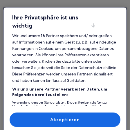
Ihre Privatsphäre ist uns
wichtig
Deutschland
Villen in Sauerland
Sauerland: Entdecke Villen
Wir und unsere
16
Partner speichern und/ oder greifen
auf Informationen auf einem Gerät zu, z.B. auf eindeutige
Kennungen in Cookies, um personenbezogene Daten zu
Weitere Infos zu Ihre Traumvilla-Olsberg – Ein besonderes G
Weitere I
verarbeiten. Sie können Ihre Präferenzen akzeptieren
oder verwalten. Klicken Sie dazu bitte unten oder
besuchen Sie jederzeit die Seite der Datenschutzrichtlinie.
Diese Präferenzen werden unseren Partnern signalisiert
und haben keinen Einfluss auf Surfdaten.
Wir und unsere Partner verarbeiten Daten, um
Folgendes bereitzustellen:
Verwendung genauer Standortdaten. Endgeräteeigenschaften zur
Identifikation aktiv abfragen. Speichern von oder Zugriff auf
Informationen auf einem Endgerät. Personalisierte Werbung und
Inhalte, Messung von Werbeleistung und der Performance von Inhalten,
Zielgruppenforschung sowie Entwicklung und Verbesserung von
Akzeptieren
Angeboten.
Liste der Partner (Lieferanten)