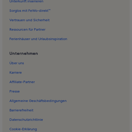
Unterkunft inserieren
Ferienwohnungen in Flape
Sorglos mit FeWo-direkt™
Ferienwohnungen in Melbecke
Vertrauen und Sicherheit
Ferienwohnungen in Sellinghausen
Ressourcen für Partner
Ferienwohnungen in Menkhausen
Ferienhäuser und Urlaubsinspiration
Ferienwohnungen in Schlah
Ferienwohnungen in Landemert
Unternehmen
Ferienwohnungen in Finnentrop
Über uns
Ferienwohnungen in Attendorn
Karriere
Ferienwohnungen in Kückelheim
Affiliate-Partner
Ferienwohnungen in Autobahn
Presse
Ferienwohnungen in THIKOS Kinderland
Allgemeine Geschäftsbedingungen
Ferienwohnungen in Atta-Höhle
Barrierefreiheit
Ferienwohnungen in Oberhundem
Datenschutzrichtlinie
Ferienwohnungen in Lennestadt
Ferienwohnungen in Naturpark Rothaargebirge
Cookie-Erklärung