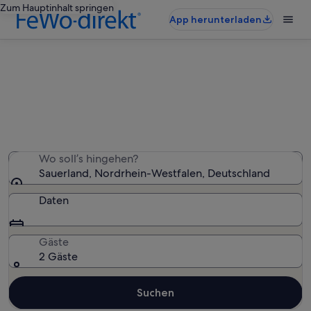
Zum Hauptinhalt springen
App herunterladen
Sauerland: Villen
Wir haben 30 Villen gefunden – gib deinen
Reisezeitraum ein, um die Verfügbarkeit zu prüfen
Wo soll’s hingehen?
Sauerland, Nordrhein-Westfalen, Deutschland
Daten
Gäste
2 Gäste
Suchen