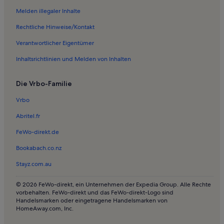
Ferienwohnungen in Saalhausen
Melden illegaler Inhalte
Ferienwohnungen in Niederhelden
Rechtliche Hinweise/Kontakt
Ferienwohnungen in Hochsauerlandkreis
Verantwortlicher Eigentümer
Ferienwohnungen in Ortsmitte
Inhaltsrichtlinien und Melden von Inhalten
Ferienwohnungen in Arpe
Die Vrbo-Familie
Ferienwohnungen in Rochuskapelle
Ferienwohnungen in Brachthausen
Vrbo
Ferienwohnungen in Lenne
Abritel.fr
Ferienwohnungen in Oedingen
FeWo-direkt.de
Ferienwohnungen in Elspe
Bookabach.co.nz
Ferienwohnungen in Kirchhundem
Stayz.com.au
Ferienwohnungen in Fretter
© 2026 FeWo-direkt, ein Unternehmen der Expedia Group. Alle Rechte
Ferienwohnungen in Welschen-Ennest
vorbehalten. FeWo-direkt und das FeWo-direkt-Logo sind
Handelsmarken oder eingetragene Handelsmarken von
Ferienwohnungen in Luftkurort
HomeAway.com, Inc.
Ferienwohnungen in Silberg