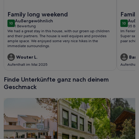
Weitere Infos zu Mountainview Villa
Weitere I
Family long weekend
Famili
außergewöhnlich
auße
Außergewöhnlich
Auße
10
10
10 von 10
10 von 1
1 Bewertung
35 Be
(1
(35
We had a great stay in this house, with our groen up children
Im Ferienha
bewertung)
bewe
and their partners. The house is well equipes and provides
Super saub
ample space. We enjoyed some very nice hikes in the
paar schön
immediate surroundings.
Wouter L.
Barb
Aufenthalt im Mai 2025
Aufenthalt
Finde Unterkünfte ganz nach deinem
Geschmack
Suche nach Ferienhäusern
Suche nach Ferienwohnungen oder 
Suche nach 