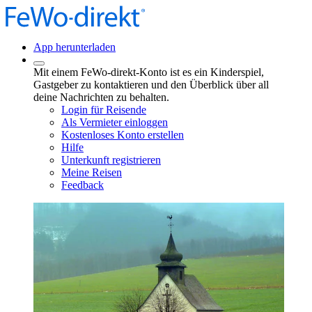
App herunterladen
Mit einem FeWo-direkt-Konto ist es ein Kinderspiel,
Gastgeber zu kontaktieren und den Überblick über all
deine Nachrichten zu behalten.
Login für Reisende
Als Vermieter einloggen
Kostenloses Konto erstellen
Hilfe
Unterkunft registrieren
Meine Reisen
Feedback