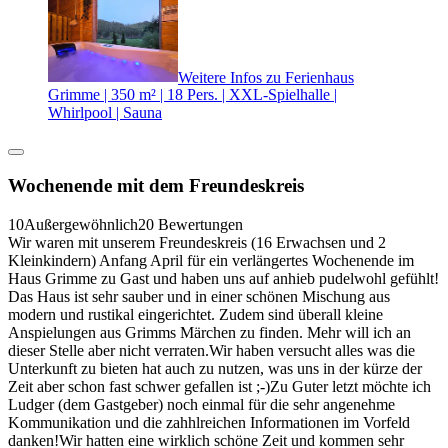
Weitere Infos zu Ferienhaus
Grimme | 350 m² | 18 Pers. | XXL-Spielhalle |
Whirlpool | Sauna
Wochenende mit dem Freundeskreis
10
Außergewöhnlich
20 Bewertungen
Wir waren mit unserem Freundeskreis (16 Erwachsen und 2
Kleinkindern) Anfang April für ein verlängertes Wochenende im
Haus Grimme zu Gast und haben uns auf anhieb pudelwohl gefühlt!
Das Haus ist sehr sauber und in einer schönen Mischung aus
modern und rustikal eingerichtet. Zudem sind überall kleine
Anspielungen aus Grimms Märchen zu finden. Mehr will ich an
dieser Stelle aber nicht verraten.Wir haben versucht alles was die
Unterkunft zu bieten hat auch zu nutzen, was uns in der kürze der
Zeit aber schon fast schwer gefallen ist ;-)Zu Guter letzt möchte ich
Ludger (dem Gastgeber) noch einmal für die sehr angenehme
Kommunikation und die zahhlreichen Informationen im Vorfeld
danken!Wir hatten eine wirklich schöne Zeit und kommen sehr