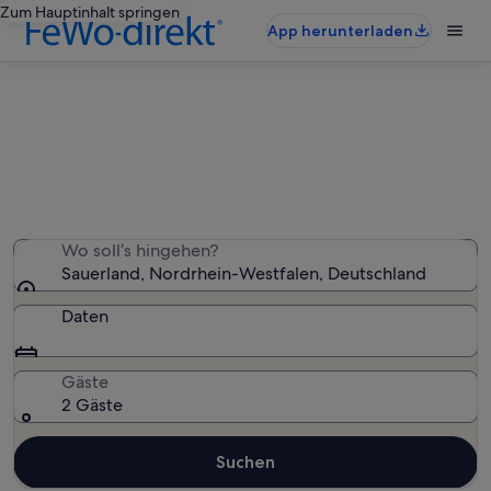
Zum Hauptinhalt springen
App herunterladen
Sauerland: Chalets
Wir haben 42 Chalets gefunden – gib deinen
Reisezeitraum ein, um die Verfügbarkeit zu prüfen
Wo soll’s hingehen?
Sauerland, Nordrhein-Westfalen, Deutschland
Daten
Gäste
2 Gäste
Suchen