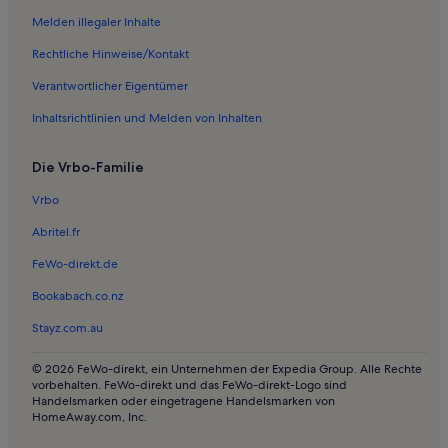
Ferienwohnungen in Luftkurort
Melden illegaler Inhalte
Ferienwohnungen in Sellinghausen
Rechtliche Hinweise/Kontakt
Ferienwohnungen in Oberveischede
Verantwortlicher Eigentümer
Ferienwohnungen in Autobahn
Inhaltsrichtlinien und Melden von Inhalten
Ferienwohnungen in THIKOS Kinderland
Die Vrbo-Familie
Ferienwohnungen in Landemert
Ferienwohnungen in Finnentrop
Vrbo
Ferienwohnungen in Elspe
Abritel.fr
Ferienwohnungen in Kirchhundem
FeWo-direkt.de
Ferienwohnungen in Dorlar
Bookabach.co.nz
Ferienwohnungen in Witzwanderweg
Stayz.com.au
Ferienwohnungen in Gnurren
© 2026 FeWo-direkt, ein Unternehmen der Expedia Group. Alle Rechte
Ferienwohnungen in Fleckenberg
vorbehalten. FeWo-direkt und das FeWo-direkt-Logo sind
Handelsmarken oder eingetragene Handelsmarken von
Ferienwohnungen in Naturpark Sauerland-Rothaargebirge
HomeAway.com, Inc.
Ferienwohnungen in Heinsberg