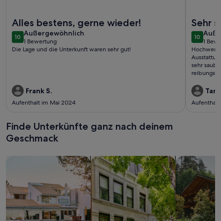
Weitere Infos zu SAUERLAND CHALETS - "Chalet Lebenskuns
Weitere I
Alles bestens, gerne wieder!
Sehr s
außergewöhnlich
auße
Außergewöhnlich
Auße
10
10
10 von 10
10 von 1
1 Bewertung
1 Bew
(1
(1
Die Lage und die Unterkunft waren sehr gut!
Hochwertig
bewertung)
bewe
Ausstattung
sehr saube
reibungslos. Empfehlung: Innenliegender Sichtsc
abends nic
Sonnenschutz
Frank S.
Tanj
Allem ein 
Aufenthalt im Mai 2024
Aufenthalt
Finde Unterkünfte ganz nach deinem
Geschmack
Suche nach Ferienhäusern
Suche nach Ferienwohnungen oder 
Suche nach 