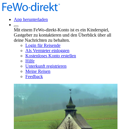
App herunterladen
Mit einem FeWo-direkt-Konto ist es ein Kinderspiel,
Gastgeber zu kontaktieren und den Überblick über all
deine Nachrichten zu behalten.
Login für Reisende
Als Vermieter einloggen
Kostenloses Konto erstellen
Hilfe
Unterkunft registrieren
Meine Reisen
Feedback