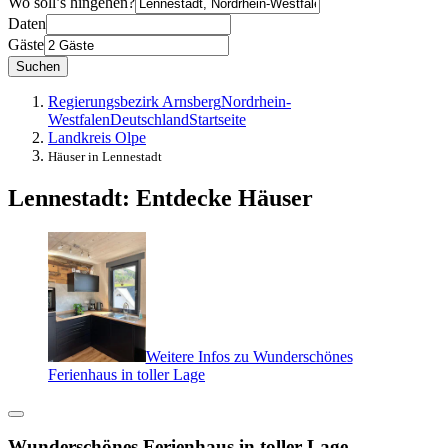
Wo soll’s hingehen?
Daten
Gäste
Suchen
Regierungsbezirk Arnsberg
Nordrhein-
Westfalen
Deutschland
Startseite
Landkreis Olpe
Häuser in Lennestadt
Lennestadt: Entdecke Häuser
Weitere Infos zu Wunderschönes
Ferienhaus in toller Lage
Wunderschönes Ferienhaus in toller Lage