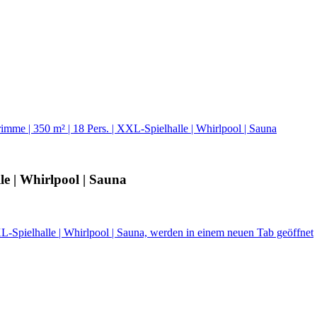
mme | 350 m² | 18 Pers. | XXL-Spielhalle | Whirlpool | Sauna
le | Whirlpool | Sauna
L-Spielhalle | Whirlpool | Sauna, werden in einem neuen Tab geöffnet