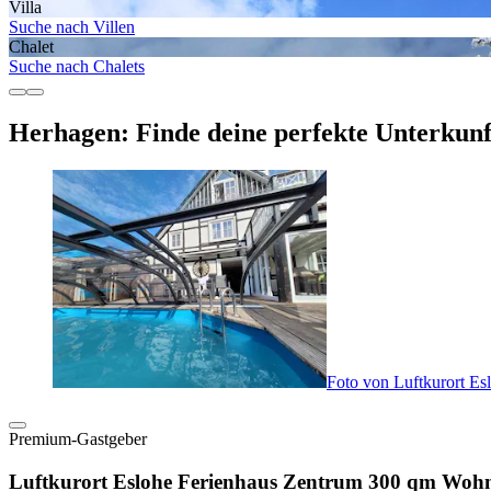
Villa
Suche nach Villen
Chalet
Suche nach Chalets
Herhagen: Finde deine perfekte Unterkunf
Foto von Luftkurort E
Premium-Gastgeber
Luftkurort Eslohe Ferienhaus Zentrum 300 qm Wohn