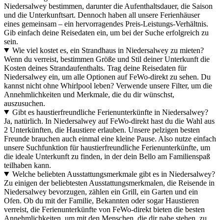
Niedersalwey bestimmen, darunter die Aufenthaltsdauer, die Saison
und die Unterkunftsart. Dennoch haben all unsere Ferienhäuser
eines gemeinsam – ein hervorragendes Preis-Leistungs-Verhältnis.
Gib einfach deine Reisedaten ein, um bei der Suche erfolgreich zu
sein.
Wie viel kostet es, ein Strandhaus in Niedersalwey zu mieten?
Wenn du verreist, bestimmen Größe und Stil deiner Unterkunft die
Kosten deines Strandaufenthalts. Trag deine Reisedaten für
Niedersalwey ein, um alle Optionen auf FeWo-direkt zu sehen. Du
kannst nicht ohne Whirlpool leben? Verwende unsere Filter, um die
Annehmlichkeiten und Merkmale, die du dir wünschst,
auszusuchen.
Gibt es haustierfreundliche Ferienunterkünfte in Niedersalwey?
Ja, natürlich. In Niedersalwey auf FeWo-direkt hast du die Wahl aus
2 Unterkünften, die Haustiere erlauben. Unsere pelzigen besten
Freunde brauchen auch einmal eine kleine Pause. Also nutze einfach
unsere Suchfunktion für haustierfreundliche Ferienunterkünfte, um
die ideale Unterkunft zu finden, in der dein Bello am Familienspaß
teilhaben kann.
Welche beliebten Ausstattungsmerkmale gibt es in Niedersalwey?
Zu einigen der beliebtesten Ausstattungsmerkmalen, die Reisende in
Niedersalwey bevorzugen, zählen ein Grill, ein Garten und ein
Ofen. Ob du mit der Familie, Bekannten oder sogar Haustieren
verreist, die Ferienunterkünfte von FeWo-direkt bieten die besten
Annehmlichkeiten, um mit den Menschen, die dir nahe stehen, zu