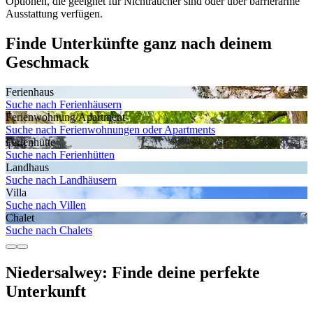
Optionen, die geeignet für Nichtraucher sind oder über barrierarme
Ausstattung verfügen.
Finde Unterkünfte ganz nach deinem
Geschmack
Ferienhaus
Suche nach Ferienhäusern
Ferienwohnung/Apartment
Suche nach Ferienwohnungen oder Apartments
Ferienhütte
Suche nach Ferienhütten
Landhaus
Suche nach Landhäusern
Villa
Suche nach Villen
Chalet
Suche nach Chalets
Niedersalwey: Finde deine perfekte
Unterkunft