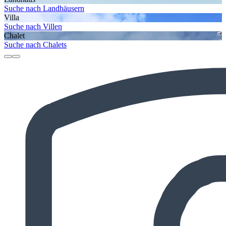
Suche nach Landhäusern
Villa
Suche nach Villen
Chalet
Suche nach Chalets