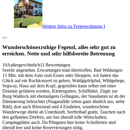
Weitere Infos zu Ferienwohnung I
Wunderschönexruhige Fegend, alles sehr gut zu
erreichen. Nette und sehr hilfsbereite Betreuung
10
Außergewöhnlich
11 Bewertungen
Seeehr angenehm. Erwartungen total übertroffen. Bad Wildungen
15 Min. mit dem Auto zum Essen oder Shoppen, wir hatten das
Glück auf ein Rockkonzert zu gehen, Waldgipfelpfad, Wildgehege,
Segway, Haus auf dem Kopf, gegenüber kann selber mit einer
Draisine gefahren werden, Klettergarten, Schifffahrt, Zügle zur
Burg Waldeck mit ehemaligem Gefängnis, der Staudamm ist ab der
Dämmerung beleuchtet (Niagarafälle sehen ganz ähnlich aus, siehe
Bild), dort auch Riesenrad und 4 Eisdielen, wunderschöne
Wanderwege direkt ab Unterkunft, Seefreibad gratis, Tauchen nach
den gefluteten Dörfern, am See überall tolle Wirtschaften,
Campingplätze auch. Da Pfingsten hier keine Schulferien sind
überall leer und keine Reservierungen nötig.