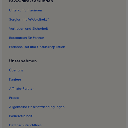
FeWo-direkt erkunden
Ferienwohnungen in Halbinsel Wittow
Unterkunft inserieren
Ferienwohnungen in Hiddensee
Sorglos mit FeWo-direkt™
Ferienwohnungen in Volsvitz
Vertrauen und Sicherheit
Ferienwohnungen in Zingst
Ressourcen für Partner
Ferienwohnungen in Kloster
Ferienhäuser und Urlaubsinspiration
Ferienwohnungen in Waase
Ferienwohnungen in Wiek
Unternehmen
Ferienwohnungen in Vaschvitz
Über uns
Ferienwohnungen in Lieschow
Karriere
Ferienwohnungen in Rügen
Affiliate-Partner
Ferienwohnungen in Neuenkirchen
Presse
Ferienwohnungen in Vieregge
Allgemeine Geschäftsbedingungen
Ferienwohnungen in Charlottendorf
Barrierefreiheit
Ferienwohnungen in Nationalpark Vorpommersche
Boddenlandschaft
Datenschutzrichtlinie