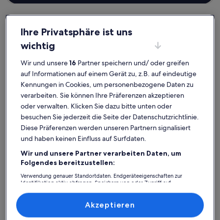
Ihre Privatsphäre ist uns
wichtig
Hiddensee
Ferienunterkünfte mit Pool in Vitte
Vitte: Entdecke
Wir und unsere
16
Partner speichern und/ oder greifen
auf Informationen auf einem Gerät zu, z.B. auf eindeutige
Ferienunterkünfte mit Pool
Kennungen in Cookies, um personenbezogene Daten zu
verarbeiten. Sie können Ihre Präferenzen akzeptieren
Weitere Infos zu Sonnige 2 Zi. Ausruhoase mit Terrasse - F
Weitere I
oder verwalten. Klicken Sie dazu bitte unten oder
besuchen Sie jederzeit die Seite der Datenschutzrichtlinie.
Diese Präferenzen werden unseren Partnern signalisiert
und haben keinen Einfluss auf Surfdaten.
Wir und unsere Partner verarbeiten Daten, um
Folgendes bereitzustellen:
Verwendung genauer Standortdaten. Endgeräteeigenschaften zur
Identifikation aktiv abfragen. Speichern von oder Zugriff auf
Informationen auf einem Endgerät. Personalisierte Werbung und
Inhalte, Messung von Werbeleistung und der Performance von Inhalten,
Zielgruppenforschung sowie Entwicklung und Verbesserung von
Akzeptieren
Angeboten.
Liste der Partner (Lieferanten)