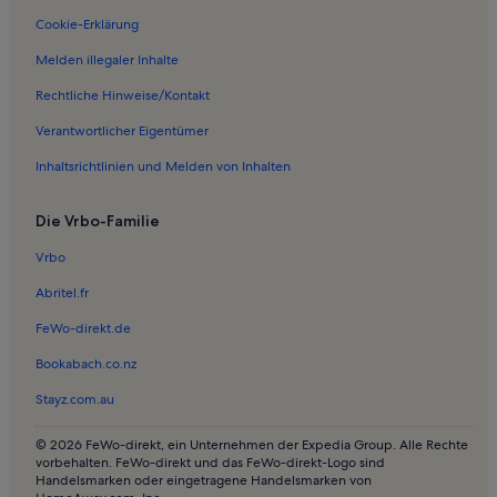
Ferienwohnungen in Dranske
Cookie-Erklärung
Ferienwohnungen in Barhöft
Melden illegaler Inhalte
Ferienwohnungen in Strand von Barhöft
Rechtliche Hinweise/Kontakt
Ferienwohnungen in Schaprode
Verantwortlicher Eigentümer
Ferienwohnungen in Fährhof
Inhaltsrichtlinien und Melden von Inhalten
Ferienwohnungen in Lancken
Ferienwohnungen in Kreptitz
Die Vrbo-Familie
Ferienwohnungen in Glowe
Vrbo
Ferienwohnungen in Mursewiek
Abritel.fr
Ferienwohnungen in Strand Schaprode
FeWo-direkt.de
Ferienwohnungen in Breege
Bookabach.co.nz
Ferienwohnungen in Moritzhagen
Stayz.com.au
Ferienwohnungen in Strand bei Goos
Ferienwohnungen in Strand von Hiddensee
© 2026 FeWo-direkt, ein Unternehmen der Expedia Group. Alle Rechte
vorbehalten. FeWo-direkt und das FeWo-direkt-Logo sind
Ferienwohnungen in Goos
Handelsmarken oder eingetragene Handelsmarken von