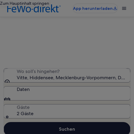
Zum Hauptinhalt springen
App herunterladen
Vitte: Ferienunterkünfte mit Pool
Wir haben 34 Ferienunterkünfte mit Pool gefunden –
gib deinen Reisezeitraum ein, um die Verfügbarkeit zu
prüfen
Wo soll’s hingehen?
Vitte, Hiddensee, Mecklenburg-Vorpommern, Deutsc
Daten
Gäste
2 Gäste
Suchen