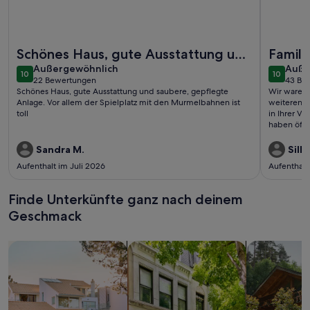
Weitere Infos zu Reetdachhaus in Dranske
Weitere In
Schönes Haus, gute Ausstattung und
Famili
außergewöhnlich
auße
saubere, gepflegte Anlage. Vor
Außergewöhnlich
Auße
10
10
10 von 10
10 von 1
22 Bewertungen
43 Be
allem der Spie ...
(22
(43
Schönes Haus, gute Ausstattung und saubere, gepflegte
Wir waren 
bewertungen)
bewe
Anlage. Vor allem der Spielplatz mit den Murmelbahnen ist
weiteren F
toll
in Ihrer Vi
haben öfte
sich einfa
überhaupt 
Sandra M.
Silke
gern zuges
Aufenthalt im Juli 2026
Aufenthalt
durfen,in 
geschriebe
Finde Unterkünfte ganz nach deinem
Geschmack
Suche nach Ferienhäusern
Suche nach Ferienwohnungen oder 
Suche nach 