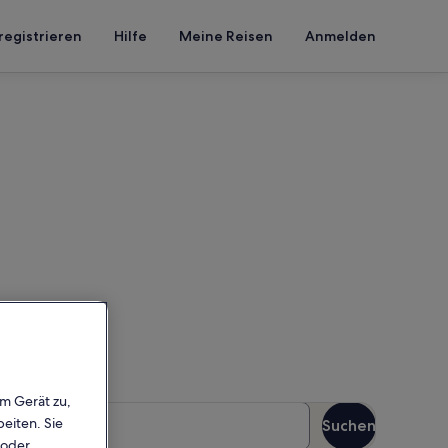
registrieren
Hilfe
Meine Reisen
Anmelden
lien
b deinen Reisezeitraum ein,
em Gerät zu,
äste
eiten. Sie
Suchen
Gäste
 oder