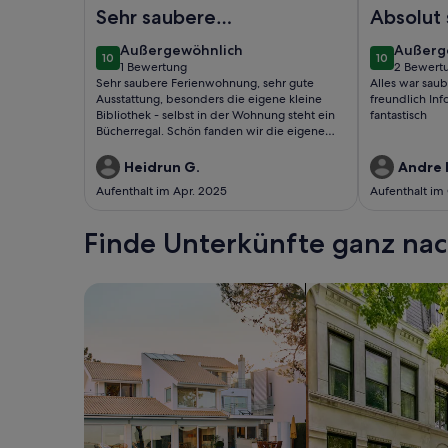
Foto von Appartements Post Hiddensee, Vitte
Foto von Ap
Sehr saubere
Absolut
Ferienwohnung,
Aufenth
außergewöhnlich
außerg
Außergewöhnlich
Außerg
10
10
sehr gute
10 von 10
10 von 10
1 Bewertung
2 Bewert
(1
(2
Sehr saubere Ferienwohnung, sehr gute
Alles war sau
Ausstattung,
bewertung)
bewert
Ausstattung, besonders die eigene kleine
freundlich In
besonders die
Bibliothek - selbst in der Wohnung steht ein
fantastisch
Bücherregal. Schön fanden wir die eigene
eigene kleine B ...
Terrasse. Freundlicher Service. Ruhige Lage.
Auch der Hund ist willkommen. Dafür bezahlt
Heidrun G.
Andre 
man gerne etwas mehr als üblich.
Aufenthalt im Apr. 2025
Aufenthalt im
Finde Unterkünfte ganz n
Suche nach Ferienhäusern
Suche nach Ferien