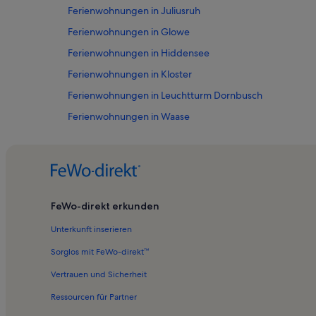
Ferienwohnungen in Juliusruh
Ferienwohnungen in Glowe
Ferienwohnungen in Hiddensee
Ferienwohnungen in Kloster
Ferienwohnungen in Leuchtturm Dornbusch
Ferienwohnungen in Waase
Ferienwohnungen in Rügen Park Gingst
Ferienwohnungen in Goos
Ferienwohnungen in Breege
Ferienwohnungen in Zingst
FeWo-direkt erkunden
Ferienwohnungen in Wiek
Unterkunft inserieren
Ferienwohnungen in Fährhof
Sorglos mit FeWo-direkt™
Ferienwohnungen in Schaprode
Vertrauen und Sicherheit
Ferienwohnungen in Lieschow
Ressourcen für Partner
Ferienwohnungen in Strand von Barhöft