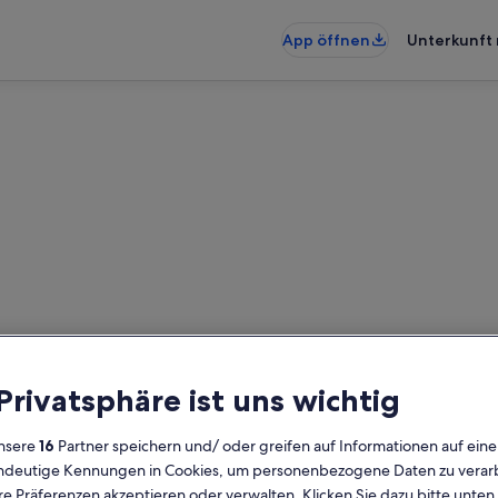
App öffnen
Unterkunft 
te: Ferienunterkünfte für Fami
ünfte für Familien gefunden – gi
 Privatsphäre ist uns wichtig
um die Verfügbarkeit zu prüfen
nsere
16
Partner speichern und/ oder greifen auf Informationen auf ein
Daten
G
eindeutige Kennungen in Cookies, um personenbezogene Daten zu verarb
2 
e Präferenzen akzeptieren oder verwalten. Klicken Sie dazu bitte unten