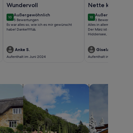
hnung
Foto von Appartement Kai - Casparhus
Foto von Ferienhaus S
Wundervoll
Nette kleine
Wohnung, super
außergewöhnlich
außergewöhnlich
Außergewöhnlich
Außergewöhnlich
10
10
Lage
10 von 10
10 von 10
5 Bewertungen
3 Bewertungen
(5
(3
Es war alles so, wie ich es mir gewünscht
Alles in allem ein sehr schö
bewertungen)
bewertungen)
habe! Danke!!!!!!🙏
Der März ist ein schöner Mo
Hiddensee, noch wenig Tour
Anke S.
Gisela v.
Aufenthalt im Juni 2024
Aufenthalt im März 2024
sern
Suche nach Villen
Suche nach Chalets