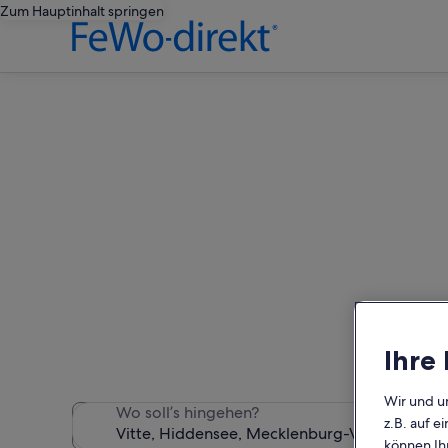
Zum Hauptinhalt springen
Vit
Wir haben 947 Ferienunterk
Ihre
Wir und u
Wo soll’s hingehen?
z.B. auf 
können Ihr