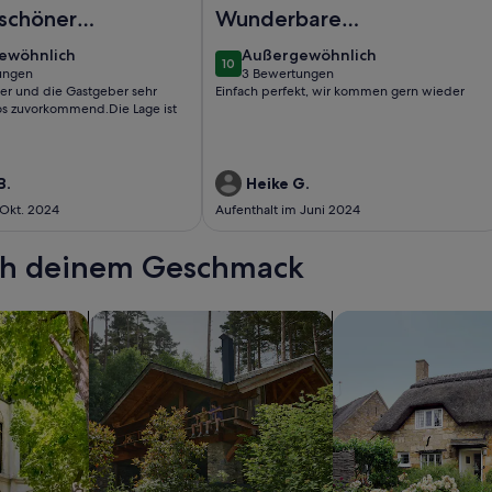
partment 2 - Ferienhaus Zeeck
Foto von Witthus - große Ferienwo
 schöner
Wunderbare
alt
Unterkunft mit
ewöhnlich
außergewöhnlich
ewöhnlich
Außergewöhnlich
10
super strandnähe
10 von 10
ungen
3 Bewertungen
(3
ber und die Gastgeber sehr
Einfach perfekt, wir kommen gern wieder
ungen)
bewertungen)
fos zuvorkommend.Die Lage ist
B.
Heike G.
 Okt. 2024
Aufenthalt im Juni 2024
ach deinem Geschmack
wohnungen oder Apartments
Suche nach Ferienhütten
Suche nach Landhäu