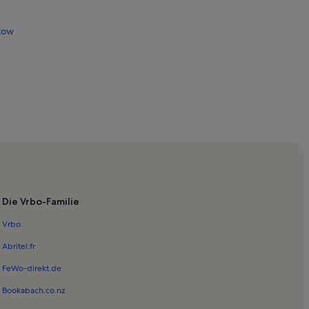
tow
iddensee
Die Vrbo-Familie
Vrbo
Abritel.fr
k Vorpommersche Boddenlandschaft
FeWo-direkt.de
Bookabach.co.nz