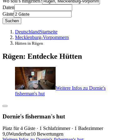
Wo soll’s hingehen?
Daten
Gäste
Suchen
Deutschland
Startseite
Mecklenburg-Vorpommern
Hütten in Rügen
Rügen: Entdecke Hütten
Weitere Infos zu Dornie's
fisherman's hut
Dornie's fisherman's hut
Platz für 4 Gäste · 1 Schlafzimmer · 1 Badezimmer
9,0
Wunderbar
10 Bewertungen
Weitere Infos zu Dornie's fisherman's hut