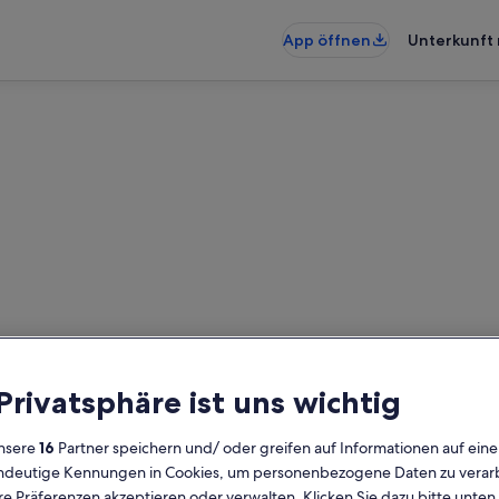
App öffnen
Unterkunft 
: haustierfreundliche Ferien
dliche Ferienunterkünfte gefunde
 Privatsphäre ist uns wichtig
ein, um die Verfügbarkeit zu prüfe
nsere
16
Partner speichern und/ oder greifen auf Informationen auf ein
Daten
G
eindeutige Kennungen in Cookies, um personenbezogene Daten zu verarb
2 
e Präferenzen akzeptieren oder verwalten. Klicken Sie dazu bitte unten