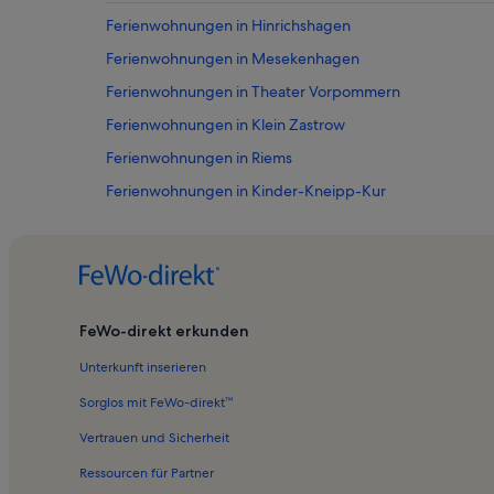
Ferienwohnungen in Hinrichshagen
Ferienwohnungen in Mesekenhagen
Ferienwohnungen in Theater Vorpommern
Ferienwohnungen in Klein Zastrow
Ferienwohnungen in Riems
Ferienwohnungen in Kinder-Kneipp-Kur
Ferienwohnungen in Dom St. Nikolai
Ferienwohnungen in Kemnitz
Ferienwohnungen in Kirchdorf
Ferienwohnungen in Wampen
FeWo-direkt erkunden
Ferienwohnungen in Museumshafen Greifswald
Unterkunft inserieren
Ferienwohnungen in Wieck
Sorglos mit FeWo-direkt™
Ferienwohnungen in Weitenhagen
Vertrauen und Sicherheit
Ferienwohnungen in Riemserort
Ressourcen für Partner
Ferienwohnungen in Landkreis Vorpommern-Greifswald