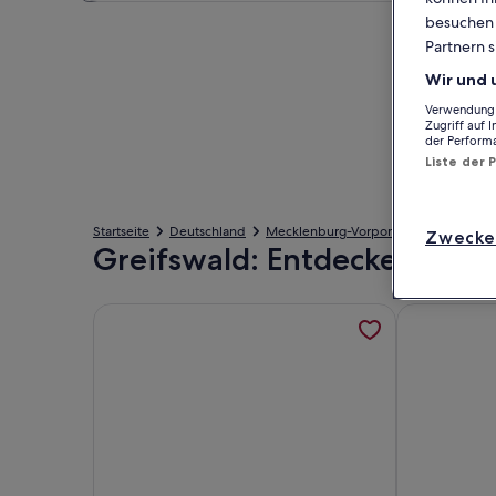
besuchen S
Partnern s
Wir und 
Verwendung g
Zugriff auf 
der Perform
Liste der 
Startseite
Deutschland
Mecklenburg-Vorpommern
Landkr
Zwecke
Greifswald: Entdecke haust
Weitere Informationen zu Fewo, direkt am Wasser,
Weitere Inf