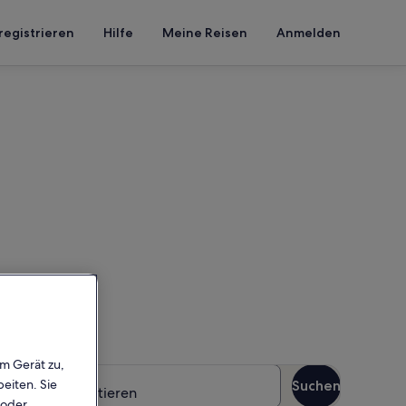
registrieren
Hilfe
Meine Reisen
Anmelden
unterkünfte
n – gib deinen Reisezeitraum
n
em Gerät zu,
äste
eiten. Sie
Suchen
Gäste mit Haustieren
 oder