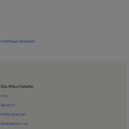
er Hartmut Lehmann
niversität Greifswald
I
Die Vrbo-Familie
Vrbo
Abritel.fr
n
FeWo-direkt.de
et
Bookabach.co.nz
k Greifswald