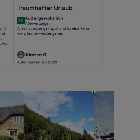
Foto von Philipp by Interhome
Traumhafter Urlaub
außergewöhnlich
Außergewöhnlich
10
10 von 10
7 Bewertungen
(7
Alles hat super geklappt und ist eine Reise
bewertungen)
und
wert. Immer wieder gerne.
t
t Auto
Kirsten G.
Aufenthalt im Juli 2023
sern
Suche nach Villen
Suche nach Chalets