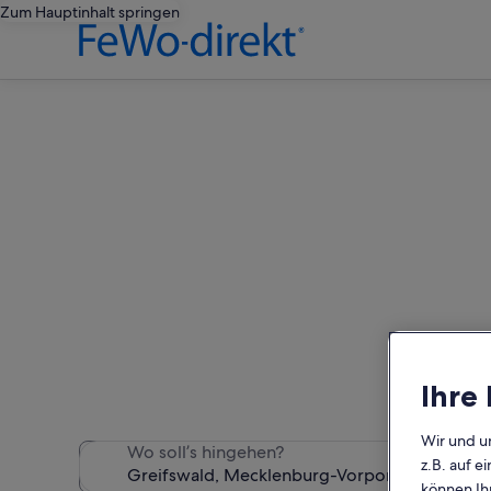
Zum Hauptinhalt springen
Greifswald
Wir haben 299 haustierfreun
Ihre
Wir und u
Wo soll’s hingehen?
z.B. auf 
können Ihr