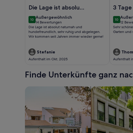
Foto von Naturferienhaus 1 – Erholung zwischen 
Foto von F
Die Lage ist absolut
3 Tage 
naturnah und
außergewöhnlich
außer
Außergewöhnlich
Außer
10
10
hundefreundlich,
10 von 10
10 von 10
14 Bewertungen
12 Bew
(14
(12
Die Lage ist absolut naturnah und
Sehr schöne
sehr ruhig und
bewertungen)
bewer
hundefreundlich, sehr ruhig und abgelegen.
Garten und 
abgelegen. Wir
Wir kommen seit Jahren immer wieder gerne!
kommen seit Jahre..
Stefanie
Thom
Aufenthalt im Okt. 2025
Aufenthalt i
Finde Unterkünfte ganz n
Suche nach Ferienhäusern
Suche nach Ferien