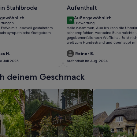
Wasser, Wiesen & Weite
erienwohnung in Stahlbrode - Ferienwohnung
Foto von Gemütliches Ferienhaus
in Stahlbrode
Aufenthalt
gewöhnlich
außergewöhnlich
gewöhnlich
Außergewöhnlich
10
10 von 10
ertungen
1 Bewertung
(1
 FeWo mit liebevoll gestaltetem
Hallo zusammen, Also ich kann die Unterkunft
tungen)
bewertung)
sehr sympathische Gastgebern.
sehr empfehlen, wer seine Ruhe möchte 
gegebenenfalls noch Wuffis hat. Es ist nich
weit zum Hundestrand und überhaupt mi
alles super zu erreichen.
as H.
Reiner B.
m Juli 2025
Aufenthalt im Aug. 2024
ach deinem Geschmack
wohnungen oder Apartments
Suche nach Ferienhütten
Suche nach Landhäu