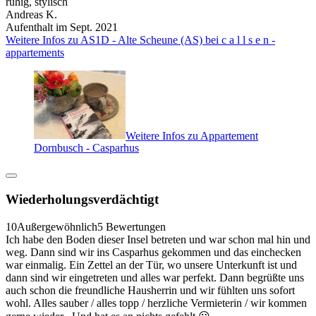
ruhig, stylisch
Andreas K.
Aufenthalt im Sept. 2021
Weitere Infos zu AS1D - Alte Scheune (AS) bei c a l l s e n -
appartements
Weitere Infos zu Appartement
Dornbusch - Casparhus
Wiederholungsverdächtigt
10
Außergewöhnlich
5 Bewertungen
Ich habe den Boden dieser Insel betreten und war schon mal hin und
weg. Dann sind wir ins Casparhus gekommen und das einchecken
war einmalig. Ein Zettel an der Tür, wo unsere Unterkunft ist und
dann sind wir eingetreten und alles war perfekt. Dann begrüßte uns
auch schon die freundliche Hausherrin und wir fühlten uns sofort
wohl. Alles sauber / alles topp / herzliche Vermieterin / wir kommen