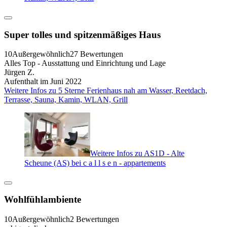
Super tolles und spitzenmäßiges Haus
10
Außergewöhnlich
27 Bewertungen
Alles Top - Ausstattung und Einrichtung und Lage
Jürgen Z.
Aufenthalt im Juni 2022
Weitere Infos zu 5 Sterne Ferienhaus nah am Wasser, Reetdach,
Terrasse, Sauna, Kamin, WLAN, Grill
Weitere Infos zu AS1D - Alte
Scheune (AS) bei c a l l s e n - appartements
Wohlfühlambiente
10
Außergewöhnlich
2 Bewertungen