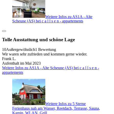
Weitere Infos zu AS1A - Alte
Scheune (AS) bei c a l l s e n - appartements
Tolle Ausstattung und schöne Lage
10
Außergewöhnlich
1 Bewertung
Wir waren sehr zufrieden und kommen gerne wieder.
Frank L.
Aufenthalt im Mai 2023
Weitere Infos zu AS1A - Alte Scheune (AS) bei c a l l s e n -
appartements
Weitere Infos zu 5 Sterne
Ferienhaus nah am Wasser, Reetdach, Terrasse, Sauna,
Kamin, WLAN, Grill