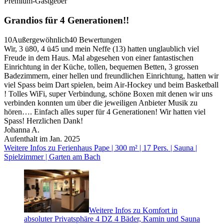
Premium-Gastgeber
Grandios für 4 Generationen!!
10
Außergewöhnlich
40 Bewertungen
Wir, 3 ü80, 4 ü45 und mein Neffe (13) hatten unglaublich viel
Freude in dem Haus. Mal abgesehen von einer fantastischen
Einrichtung in der Küche, tollen, bequemen Betten, 3 grossen
Badezimmern, einer hellen und freundlichen Einrichtung, hatten wir
viel Spass beim Dart spielen, beim Air-Hockey und beim Basketball
! Tolles WiFi, super Verbindung, schöne Boxen mit denen wir uns
verbinden konnten um über die jeweiligen Anbieter Musik zu
hören…. Einfach alles super für 4 Generationen! Wir hatten viel
Spass! Herzlichen Dank!
Johanna A.
Aufenthalt im Jan. 2025
Weitere Infos zu Ferienhaus Pape | 300 m² | 17 Pers. | Sauna |
Spielzimmer | Garten am Bach
Weitere Infos zu Komfort in
absoluter Privatsphäre 4 DZ 4 Bäder, Kamin und Sauna