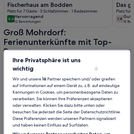
Weitere Infos zu Fischerhaus am Bodden
Weitere I
Fischerhaus am Bodden
Das g
Platz für 7 Gäste · 3 Schlafzimmer · 1 Badezimmer
Bodd
Platz für
hervorragend
gut
Hervorragend
Gut
8,6
7,8
8,6 von 10
7,8 von 
12 Bewertungen
15 Be
(12
(15
Groß Mohrdorf:
bewertungen)
bewe
Ferienunterkünfte mit Top-
Bewertung
Ihre Privatsphäre ist uns
Weitere Infos zu Prerower Strasse 14 Wohnung 1
Weitere I
wichtig
Wir und unsere
16
Partner speichern und/ oder greifen
auf Informationen auf einem Gerät zu, z.B. auf eindeutige
Kennungen in Cookies, um personenbezogene Daten zu
verarbeiten. Sie können Ihre Präferenzen akzeptieren
oder verwalten. Klicken Sie dazu bitte unten oder
besuchen Sie jederzeit die Seite der Datenschutzrichtlinie.
Diese Präferenzen werden unseren Partnern signalisiert
und haben keinen Einfluss auf Surfdaten.
Wir und unsere Partner verarbeiten Daten, um