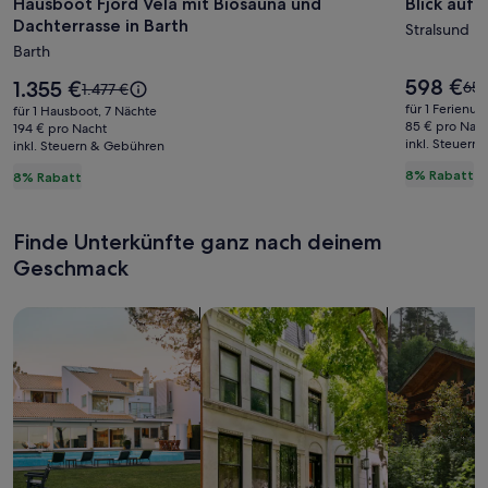
Hausboot Fjord Vela mit Biosauna und
Blick auf 
Hausboot
Blick
Dachterrasse in Barth
Fjord
auf
Stralsund
Barth
Vela
die
mit
Ostsee
Der
598 €
Der
1.355 €
Der
651
Der
1.477 €
Preis
Biosauna
Preis
alte
alte
für 1 Ferienun
für 1 Hausboot, 7 Nächte
beträgt
beträgt
Prei
Preis
85 € pro Nac
und
194 € pro Nacht
598 €.
1.355 €.
inkl. Steuern
war
inkl. Steuern & Gebühren
war
Dachterrasse
651
1.477 €,
8% Rabatt
8% Rabatt
in
sie
siehe
wei
Barth
weitere
Inf
Informationen
Finde Unterkünfte ganz nach deinem
zu
zum
Sta
Geschmack
Standardpreis.
Suche nach Ferienhäusern
Suche nach Ferienwohnungen oder 
Suche nach 