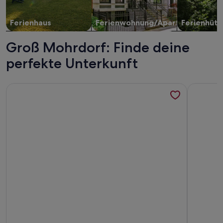
Ferienhaus
Ferienwohnung/Apartment
Ferienhütt
Groß Mohrdorf: Finde deine
perfekte Unterkunft
Weitere Infos zu Fischerhaus am Bodden
Weitere I