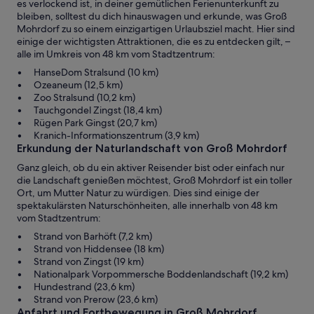
es verlockend ist, in deiner gemütlichen Ferienunterkunft zu
bleiben, solltest du dich hinauswagen und erkunde, was Groß
Mohrdorf zu so einem einzigartigen Urlaubsziel macht. Hier sind
einige der wichtigsten Attraktionen, die es zu entdecken gilt, –
alle im Umkreis von 48 km vom Stadtzentrum:
HanseDom Stralsund (10 km)
Ozeaneum (12,5 km)
Zoo Stralsund (10,2 km)
Tauchgondel Zingst (18,4 km)
Rügen Park Gingst (20,7 km)
Kranich-Informationszentrum (3,9 km)
Erkundung der Naturlandschaft von Groß Mohrdorf
Ganz gleich, ob du ein aktiver Reisender bist oder einfach nur
die Landschaft genießen möchtest, Groß Mohrdorf ist ein toller
Ort, um Mutter Natur zu würdigen. Dies sind einige der
spektakulärsten Naturschönheiten, alle innerhalb von 48 km
vom Stadtzentrum:
Strand von Barhöft (7,2 km)
Strand von Hiddensee (18 km)
Strand von Zingst (19 km)
Nationalpark Vorpommersche Boddenlandschaft (19,2 km)
Hundestrand (23,6 km)
Strand von Prerow (23,6 km)
Anfahrt und Fortbewegung in Groß Mohrdorf