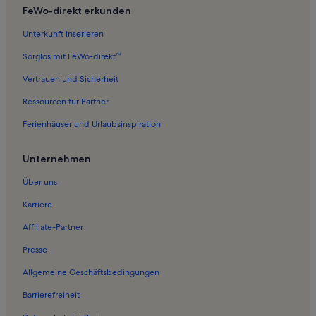
Ferienwohnungen in Hohendorf
FeWo-direkt erkunden
Ferienwohnungen in Prohn
Unterkunft inserieren
Ferienwohnungen in Stralsund
Sorglos mit FeWo-direkt™
Ferienwohnungen in Muuks
Vertrauen und Sicherheit
Ferienwohnungen in Parow
Ressourcen für Partner
Ferienwohnungen in Nisdorf
Ferienhäuser und Urlaubsinspiration
Ferienwohnungen in Duvendiek
Ferienwohnungen in Arbshagen
Unternehmen
Ferienwohnungen in Hiddensee
Über uns
Ferienwohnungen in Wendisch Langendorf
Karriere
Ferienwohnungen in Klausdorf
Affiliate-Partner
Ferienwohnungen in Niepars
Presse
Ferienwohnungen in Knieper Nord
Allgemeine Geschäftsbedingungen
Ferienwohnungen in Kramerhof
Barrierefreiheit
Ferienwohnungen in Rügen