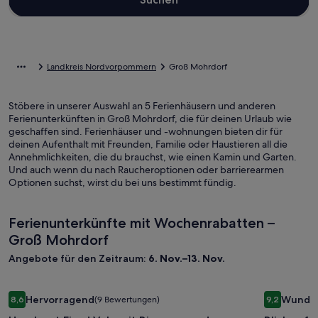
Landkreis Nordvorpommern
Groß Mohrdorf
Stöbere in unserer Auswahl an 5 Ferienhäusern und anderen
Ferienunterkünften in Groß Mohrdorf, die für deinen Urlaub wie
geschaffen sind. Ferienhäuser und -wohnungen bieten dir für
deinen Aufenthalt mit Freunden, Familie oder Haustieren all die
Annehmlichkeiten, die du brauchst, wie einen Kamin und Garten.
Und auch wenn du nach Raucheroptionen oder barrierearmen
Optionen suchst, wirst du bei uns bestimmt fündig.
Ferienunterkünfte mit Wochenrabatten –
Groß Mohrdorf
Angebote für den Zeitraum:
6. Nov.–13. Nov.
Bildergalerie
Hausboot Fjord Vela mit Biosauna und Dachterrasse in Barth
Bilderga
Blick auf 
Hervorragend
Wunde
8,6
(9 Bewertungen)
9,2
für
für
8,6 von 10, Hervorragend, (9 Bewertungen)
9,2 von 10