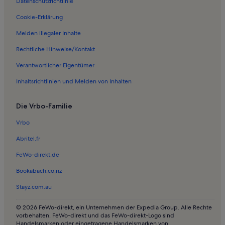
Datenschutzrichtlinie
Ferienwohnungen in Kinnbackenhagen
Ferienwohnungen in Barhöft
Cookie-Erklärung
Ferienwohnungen in Strand von Barhöft
Melden illegaler Inhalte
Ferienwohnungen in Solkendorf
Rechtliche Hinweise/Kontakt
Ferienwohnungen in Klein Kedingshagen
Verantwortlicher Eigentümer
Ferienwohnungen in Zansebuhr
Inhaltsrichtlinien und Melden von Inhalten
Ferienwohnungen in Kronnevitz
Die Vrbo-Familie
Ferienunterkünfte am Meer in Neu Bartelshagen
Ferienunterkünfte in Strandnähe in Neu Bartelshagen
Vrbo
Ferienwohnungen und Apartments in Neu Bartelshagen
Abritel.fr
Ferienunterkünfte mit Pool nahe Strand von Zingst
FeWo-direkt.de
Häuser in Devin
Bookabach.co.nz
Ferienwohnungen in einem Schloss in Strand Schaprode
Stayz.com.au
Resorts in Strand Schaprode
© 2026 FeWo-direkt, ein Unternehmen der Expedia Group. Alle Rechte
Ferienwohnungen und Apartments in Rambin
vorbehalten. FeWo-direkt und das FeWo-direkt-Logo sind
Handelsmarken oder eingetragene Handelsmarken von