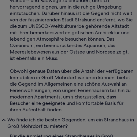
Wander- und Radwege zu erkunden, die sich
hervorragend eignen, um in die ruhige Umgebung
einzutauchen. Darüber hinaus ist die Gegend nicht weit
von der faszinierenden Stadt Stralsund entfernt, wo Sie
die zum UNESCO-Weltkulturerbe gehörende Altstadt
mit ihrer bemerkenswerten gotischen Architektur und
lebendigen Atmosphäre besuchen können. Das
Ozeaneum, ein beeindruckendes Aquarium, das
Meereslebewesen aus der Ostsee und Nordsee zeigt,
ist ebenfalls ein Muss.
Obwohl genaue Daten über die Anzahl der verfügbaren
Immobilien in Groß Mohrdorf variieren können, bietet
die Gegend im Allgemeinen eine schöne Auswahl an
Ferienwohnungen, von urigen Ferienhäusern bis hin zu
modernen Apartments, um sicherzustellen, dass
Besucher eine geeignete und komfortable Basis für
ihren Aufenthalt finden.
Wo finde ich die besten Gegenden, um ein Strandhaus in
Groß Mohrdorf zu mieten?
Für die Anmietung eines Strandhauses in Groß