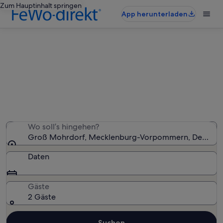
Zum Hauptinhalt springen
App herunterladen
Ferienwohnungen & Ferienhäuser
in Groß Mohrdorf
Wir haben 3.538 Ferienunterkünfte gefunden. Bitte gib
deinen Reisezeitraum an, um die Verfügbarkeit zu
prüfen.
Wo soll’s hingehen?
Groß Mohrdorf, Mecklenburg-Vorpommern, Deutsch
Daten
Gäste
2 Gäste
Suchen