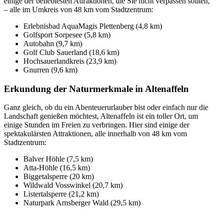
einige der beliebtesten Attraktionen, die Sie nicht verpassen sollten,
– alle im Umkreis von 48 km vom Stadtzentrum:
Erlebnisbad AquaMagis Plettenberg (4,8 km)
Golfsport Sorpesee (5,8 km)
Autobahn (9,7 km)
Golf Club Sauerland (18,6 km)
Hochsauerlandkreis (23,9 km)
Gnurren (9,6 km)
Erkundung der Naturmerkmale in Altenaffeln
Ganz gleich, ob du ein Abenteuerurlauber bist oder einfach nur die
Landschaft genießen möchtest, Altenaffeln ist ein toller Ort, um
einige Stunden im Freien zu verbringen. Hier sind einige der
spektakulärsten Attraktionen, alle innerhalb von 48 km vom
Stadtzentrum:
Balver Höhle (7,5 km)
Atta-Höhle (16,5 km)
Biggetalsperre (20 km)
Wildwald Vosswinkel (20,7 km)
Listertalsperre (21,2 km)
Naturpark Arnsberger Wald (29,5 km)