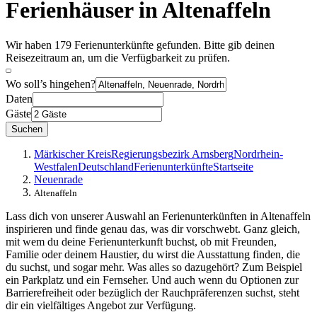
Ferienhäuser in Altenaffeln
Wir haben 179 Ferienunterkünfte gefunden. Bitte gib deinen
Reisezeitraum an, um die Verfügbarkeit zu prüfen.
Wo soll’s hingehen?
Daten
Gäste
Suchen
Märkischer Kreis
Regierungsbezirk Arnsberg
Nordrhein-
Westfalen
Deutschland
Ferienunterkünfte
Startseite
Neuenrade
Altenaffeln
Lass dich von unserer Auswahl an Ferienunterkünften in Altenaffeln
inspirieren und finde genau das, was dir vorschwebt. Ganz gleich,
mit wem du deine Ferienunterkunft buchst, ob mit Freunden,
Familie oder deinem Haustier, du wirst die Ausstattung finden, die
du suchst, und sogar mehr. Was alles so dazugehört? Zum Beispiel
ein Parkplatz und ein Fernseher. Und auch wenn du Optionen zur
Barrierefreiheit oder bezüglich der Rauchpräferenzen suchst, steht
dir ein vielfältiges Angebot zur Verfügung.