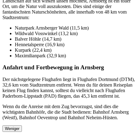
Landschaft auf sich wirken lassen möchtest, Arnsberg ist ein toller
Ort, um die Natur voll auszukosten. Dies sind einige der
fantastischsten Naturschönheiten, alle innerhalb von 48 km vom
Stadtzentrum:
Naturpark Arnsberger Wald (11,5 km)
Wildwald Vosswinkel (13,2 km)
Balver Höhle (14,7 km)
Hennetalsperre (16,9 km)
Kurpark (22,4 km)
Maximilianpark (32,9 km)
Anfahrt und Fortbewegung in Arnsberg
Der nächstgelegene Flughafen liegt in Flughafen Dortmund (DTM),
32,6 km vom Stadtzentrum entfernt. Wenn du für deinen Reiseplan
keinen Flug finden kannst, solltest du vielleicht nach Flughafen
Paderborn-Lippstadt (PAD) fliegen, das 45,3 km entfernt ist.
Wenn du die Anreise mit dem Zug bevorzugst, sind dies die
wichtigsten Bahnhöfe, die die Stadt bedienen: Bahnhof Arnsberg
(Westf), Bahnhof Oeventrop und Bahnhof Neheim-Hüsten.
Weniger