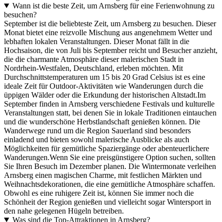
Wann ist die beste Zeit, um Arnsberg für eine Ferienwohnung zu
besuchen?
September ist die beliebteste Zeit, um Arnsberg zu besuchen. Dieser
Monat bietet eine reizvolle Mischung aus angenehmem Wetter und
lebhaften lokalen Veranstaltungen. Dieser Monat fällt in die
Hochsaison, die von Juli bis September reicht und Besucher anzieht,
die die charmante Atmosphäre dieser malerischen Stadt in
Nordrhein-Westfalen, Deutschland, erleben möchten. Mit
Durchschnittstemperaturen um 15 bis 20 Grad Celsius ist es eine
ideale Zeit für Outdoor-Aktivitäten wie Wanderungen durch die
üppigen Wälder oder die Erkundung der historischen Altstadt.Im
September finden in Arnsberg verschiedene Festivals und kulturelle
Veranstaltungen statt, bei denen Sie in lokale Traditionen eintauchen
und die wunderschöne Herbstlandschaft genießen können. Die
Wanderwege rund um die Region Sauerland sind besonders
einladend und bieten sowohl malerische Ausblicke als auch
Möglichkeiten für gemütliche Spaziergänge oder abenteuerlichere
Wanderungen.Wenn Sie eine preisgünstigere Option suchen, sollten
Sie Ihren Besuch im Dezember planen. Die Wintermonate verleihen
Arnsberg einen magischen Charme, mit festlichen Märkten und
Weihnachtsdekorationen, die eine gemütliche Atmosphäre schaffen.
Obwohl es eine ruhigere Zeit ist, können Sie immer noch die
Schönheit der Region genießen und vielleicht sogar Wintersport in
den nahe gelegenen Hügeln betreiben.
Was sind die Top-Attraktionen in Arnsberg?