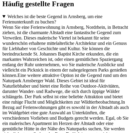
Häufig gestellte Fragen
Welches ist die beste Gegend in Arnsberg, um eine
Ferienunterkunft zu buchen?
Wenn Sie eine Ferienwohnung in Arnsberg, Nordrhein, in Betracht
ziehen, ist die charmante Altstadt eine fantastische Gegend zum
Verweilen. Dieses malerische Viertel ist bekannt für seine
wunderschön erhaltene mittelalterliche Architektur und ein Genuss
für Liebhaber von Geschichte und Kultur. Sie können die
beeindruckende St. Johannes Baptist Kirche erkunden, die ein
markantes Wahrzeichen ist, oder einen gemütlichen Spaziergang
entlang der Ruhr unternehmen, wo Sie malerische Ausblicke und
vielleicht ein Picknick in einem der nahegelegenen Parks genießen
können.Eine weitere attraktive Option ist die Gegend rund um den
Naturpark Arnsberger Wald. Dieses Gebiet ist ideal für
Naturliebhaber und bietet eine Reihe von Outdoor-Aktivitäten,
darunter Wander- und Radwege, die sich durch üppige Wälder
schlängeln. Der Park selbst ist eine beliebte Attraktion und bietet
eine ruhige Flucht und Möglichkeiten zur Wildtierbeobachtung.In
Bezug auf Ferienwohnungen gibt es sowohl in der Altstadt als auch
im Waldgebiet eine gute Auswahl an Unterkünften, die
verschiedenen Vorlieben und Budgets gerecht werden. Egal, ob Sie
ein malerisches Apartment im Herzen der Altstadt oder eine
gemütliche Hütte in der Nähe des Naturparks suchen, Sie werden