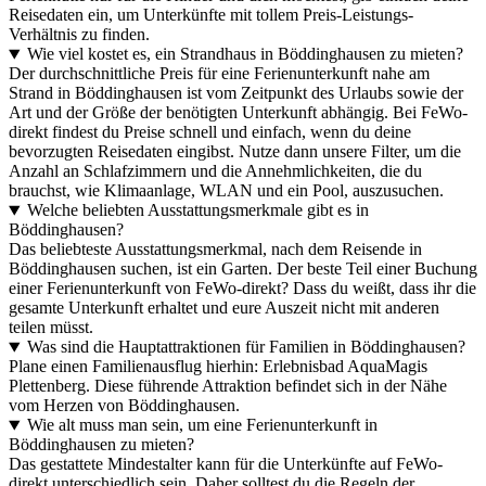
Reisedaten ein, um Unterkünfte mit tollem Preis-Leistungs-
Verhältnis zu finden.
Wie viel kostet es, ein Strandhaus in Böddinghausen zu mieten?
Der durchschnittliche Preis für eine Ferienunterkunft nahe am
Strand in Böddinghausen ist vom Zeitpunkt des Urlaubs sowie der
Art und der Größe der benötigten Unterkunft abhängig. Bei FeWo-
direkt findest du Preise schnell und einfach, wenn du deine
bevorzugten Reisedaten eingibst. Nutze dann unsere Filter, um die
Anzahl an Schlafzimmern und die Annehmlichkeiten, die du
brauchst, wie Klimaanlage, WLAN und ein Pool, auszusuchen.
Welche beliebten Ausstattungsmerkmale gibt es in
Böddinghausen?
Das beliebteste Ausstattungsmerkmal, nach dem Reisende in
Böddinghausen suchen, ist ein Garten. Der beste Teil einer Buchung
einer Ferienunterkunft von FeWo-direkt? Dass du weißt, dass ihr die
gesamte Unterkunft erhaltet und eure Auszeit nicht mit anderen
teilen müsst.
Was sind die Hauptattraktionen für Familien in Böddinghausen?
Plane einen Familienausflug hierhin: Erlebnisbad AquaMagis
Plettenberg. Diese führende Attraktion befindet sich in der Nähe
vom Herzen von Böddinghausen.
Wie alt muss man sein, um eine Ferienunterkunft in
Böddinghausen zu mieten?
Das gestattete Mindestalter kann für die Unterkünfte auf FeWo-
direkt unterschiedlich sein. Daher solltest du die Regeln der