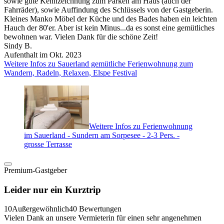
sowie gute Kennzeichnung zum Parken am Haus (auch der
Fahrräder), sowie Auffindung des Schlüssels von der Gastgeberin.
Kleines Manko Möbel der Küche und des Bades haben ein leichten
Hauch der 80'er. Aber ist kein Minus...da es sonst eine gemütliches
bewohnen war. Vielen Dank für die schöne Zeit!
Sindy B.
Aufenthalt im Okt. 2023
Weitere Infos zu Sauerland gemütliche Ferienwohnung zum
Wandern, Radeln, Relaxen, Elspe Festival
Weitere Infos zu Ferienwohnung
im Sauerland - Sundern am Sorpesee - 2-3 Pers. -
grosse Terrasse
Premium-Gastgeber
Leider nur ein Kurztrip
10
Außergewöhnlich
40 Bewertungen
Vielen Dank an unsere Vermieterin für einen sehr angenehmen