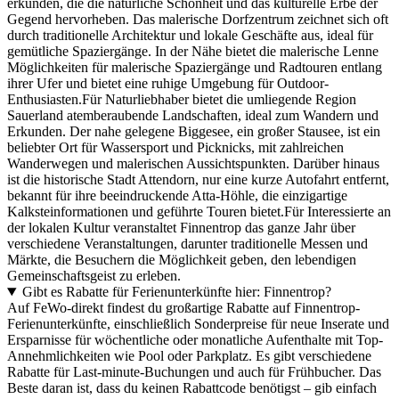
erkunden, die die natürliche Schönheit und das kulturelle Erbe der
Gegend hervorheben. Das malerische Dorfzentrum zeichnet sich oft
durch traditionelle Architektur und lokale Geschäfte aus, ideal für
gemütliche Spaziergänge. In der Nähe bietet die malerische Lenne
Möglichkeiten für malerische Spaziergänge und Radtouren entlang
ihrer Ufer und bietet eine ruhige Umgebung für Outdoor-
Enthusiasten.Für Naturliebhaber bietet die umliegende Region
Sauerland atemberaubende Landschaften, ideal zum Wandern und
Erkunden. Der nahe gelegene Biggesee, ein großer Stausee, ist ein
beliebter Ort für Wassersport und Picknicks, mit zahlreichen
Wanderwegen und malerischen Aussichtspunkten. Darüber hinaus
ist die historische Stadt Attendorn, nur eine kurze Autofahrt entfernt,
bekannt für ihre beeindruckende Atta-Höhle, die einzigartige
Kalksteinformationen und geführte Touren bietet.Für Interessierte an
der lokalen Kultur veranstaltet Finnentrop das ganze Jahr über
verschiedene Veranstaltungen, darunter traditionelle Messen und
Märkte, die Besuchern die Möglichkeit geben, den lebendigen
Gemeinschaftsgeist zu erleben.
Gibt es Rabatte für Ferienunterkünfte hier: Finnentrop?
Auf FeWo-direkt findest du großartige Rabatte auf Finnentrop-
Ferienunterkünfte, einschließlich Sonderpreise für neue Inserate und
Ersparnisse für wöchentliche oder monatliche Aufenthalte mit Top-
Annehmlichkeiten wie Pool oder Parkplatz. Es gibt verschiedene
Rabatte für Last-minute-Buchungen und auch für Frühbucher. Das
Beste daran ist, dass du keinen Rabattcode benötigst – gib einfach