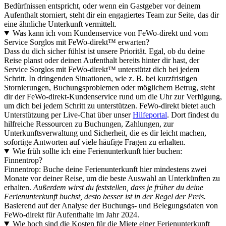
Bedürfnissen entspricht, oder wenn ein Gastgeber vor deinem
Aufenthalt storniert, steht dir ein engagiertes Team zur Seite, das dir
eine ähnliche Unterkunft vermittelt.
Was kann ich vom Kundenservice von FeWo-direkt und vom
Service Sorglos mit FeWo-direkt™ erwarten?
Dass du dich sicher fühlst ist unsere Priorität. Egal, ob du deine
Reise planst oder deinen Aufenthalt bereits hinter dir hast, der
Service Sorglos mit FeWo-direkt™ unterstützt dich bei jedem
Schritt. In dringenden Situationen, wie z. B. bei kurzfristigen
Stornierungen, Buchungsproblemen oder möglichem Betrug, steht
dir der FeWo-direkt-Kundenservice rund um die Uhr zur Verfügung,
um dich bei jedem Schritt zu unterstützen. FeWo-direkt bietet auch
Unterstützung per Live-Chat über unser
Hilfeportal
. Dort findest du
hilfreiche Ressourcen zu Buchungen, Zahlungen, zur
Unterkunftsverwaltung und Sicherheit, die es dir leicht machen,
sofortige Antworten auf viele häufige Fragen zu erhalten.
Wie früh sollte ich eine Ferienunterkunft hier buchen:
Finnentrop?
Finnentrop: Buche deine Ferienunterkunft hier mindestens zwei
Monate vor deiner Reise, um die beste Auswahl an Unterkünften zu
erhalten.
Außerdem wirst du feststellen, dass je früher du deine
Ferienunterkunft buchst, desto besser ist in der Regel der Preis.
Basierend auf der Analyse der Buchungs- und Belegungsdaten von
FeWo-direkt für Aufenthalte im Jahr 2024.
Wie hoch sind die Kosten für die Miete einer Ferienunterkunft