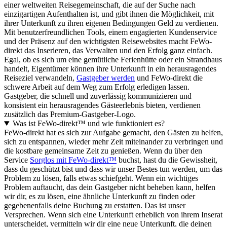
einer weltweiten Reisegemeinschaft, die auf der Suche nach
einzigartigen Aufenthalten ist, und gibt ihnen die Möglichkeit, mit
ihrer Unterkunft zu ihren eigenen Bedingungen Geld zu verdienen.
Mit benutzerfreundlichen Tools, einem engagierten Kundenservice
und der Präsenz auf den wichtigsten Reisewebsites macht FeWo-
direkt das Inserieren, das Verwalten und den Erfolg ganz einfach.
Egal, ob es sich um eine gemütliche Ferienhütte oder ein Strandhaus
handelt, Eigentümer können ihre Unterkunft in ein herausragendes
Reiseziel verwandeln,
Gastgeber werden
und FeWo-direkt die
schwere Arbeit auf dem Weg zum Erfolg erledigen lassen.
Gastgeber, die schnell und zuverlässig kommunizieren und
konsistent ein herausragendes Gästeerlebnis bieten, verdienen
zusätzlich das Premium-Gastgeber-Logo.
Was ist FeWo-direkt™ und wie funktioniert es?
FeWo-direkt hat es sich zur Aufgabe gemacht, den Gästen zu helfen,
sich zu entspannen, wieder mehr Zeit miteinander zu verbringen und
die kostbare gemeinsame Zeit zu genießen. Wenn du über den
Service
Sorglos mit FeWo-direkt™
buchst, hast du die Gewissheit,
dass du geschützt bist und dass wir unser Bestes tun werden, um das
Problem zu lösen, falls etwas schiefgeht. Wenn ein wichtiges
Problem auftaucht, das dein Gastgeber nicht beheben kann, helfen
wir dir, es zu lösen, eine ähnliche Unterkunft zu finden oder
gegebenenfalls deine Buchung zu erstatten. Das ist unser
Versprechen. Wenn sich eine Unterkunft erheblich von ihrem Inserat
unterscheidet, vermitteln wir dir eine neue Unterkunft, die deinen