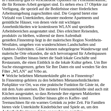
die für Remote-Arbeit geeignet sind. Es stehen etwa 17 Objekte zur
Verfügung, die speziell auf die Bedürfnisse einer förderlichen
Arbeitsumgebung zugeschnitten sind. Die Gegend bietet eine
Vielzahl von Unterkünften, darunter moderne Apartments und
gemütliche Häuser, von denen viele mit wichtigen
Annehmlichkeiten wie kostenlosem WLAN und speziellen
Arbeitsbereichen ausgestattet sind. Dies erleichtert Reisenden,
produktiv zu bleiben, während sie ihren Aufenthalt
genießen.Finnentrop liegt in der malerischen Region Nordrhein-
Westfalen, umgeben von wunderschönen Landschaften und
Outdoor-Aktivitäten. Gäste können nahegelegene Wanderwege und
malerische Orte erkunden, die sich hervorragend für Arbeitspausen
eignen. Darüber hinaus bietet die Stadt lokale Geschäfte und
Restaurants, die einen Einblick in die lokale Kultur geben. Um Ihre
Suche einzugrenzen, geben Sie Ihre Daten ein und wenden Sie den
Filter „WLAN" auf Vrbo an.
Welche beliebten Mietunterkünfte gibt es in Finnentrop?
In Finnentrop gehören zu den beliebten Mietannehmlichkeiten
Parkplätze vor Ort, was eine praktische Funktion für Gäste ist, die
mit dem Auto anreisen. Die meisten Ferienunterkünfte sind auch mit
Küchen ausgestattet, so dass Reisende ihre eigenen Mahlzeiten
zubereiten können. Darüber hinaus gibt es Kaffee- und
Teemaschinen für ein warmes Getränk zu jeder Zeit. Für Familien
bieten viele Unterkünfte Kinderbücher und Spiele an, um den