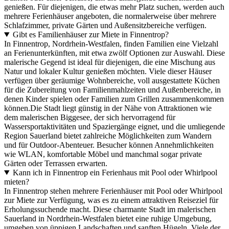
genießen. Für diejenigen, die etwas mehr Platz suchen, werden auch
mehrere Ferienhäuser angeboten, die normalerweise über mehrere
Schlafzimmer, private Gärten und Außensitzbereiche verfügen.
Gibt es Familienhäuser zur Miete in Finnentrop?
In Finnentrop, Nordrhein-Westfalen, finden Familien eine Vielzahl
an Ferienunterkünften, mit etwa zwölf Optionen zur Auswahl. Diese
malerische Gegend ist ideal für diejenigen, die eine Mischung aus
Natur und lokaler Kultur genießen möchten. Viele dieser Häuser
verfügen über geräumige Wohnbereiche, voll ausgestattete Küchen
für die Zubereitung von Familienmahlzeiten und Außenbereiche, in
denen Kinder spielen oder Familien zum Grillen zusammenkommen
können.Die Stadt liegt günstig in der Nähe von Attraktionen wie
dem malerischen Biggesee, der sich hervorragend für
Wassersportaktivitäten und Spaziergänge eignet, und die umliegende
Region Sauerland bietet zahlreiche Möglichkeiten zum Wandern
und für Outdoor-Abenteuer. Besucher können Annehmlichkeiten
wie WLAN, komfortable Möbel und manchmal sogar private
Gärten oder Terrassen erwarten.
Kann ich in Finnentrop ein Ferienhaus mit Pool oder Whirlpool
mieten?
In Finnentrop stehen mehrere Ferienhäuser mit Pool oder Whirlpool
zur Miete zur Verfügung, was es zu einem attraktiven Reiseziel für
Erholungssuchende macht. Diese charmante Stadt im malerischen
Sauerland in Nordrhein-Westfalen bietet eine ruhige Umgebung,
umgeben von üppigen Landschaften und sanften Hügeln. Viele der