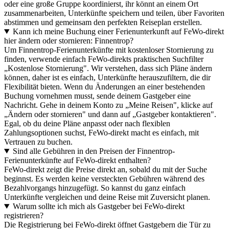
oder eine große Gruppe koordinierst, ihr könnt an einem Ort
zusammenarbeiten, Unterkünfte speichern und teilen, über Favoriten
abstimmen und gemeinsam den perfekten Reiseplan erstellen.
Kann ich meine Buchung einer Ferienunterkunft auf FeWo-direkt
hier ändern oder stornieren: Finnentrop?
Um Finnentrop-Ferienunterkünfte mit kostenloser Stornierung zu
finden, verwende einfach FeWo-direkts praktischen Suchfilter
„Kostenlose Stornierung". Wir verstehen, dass sich Pläne ändern
können, daher ist es einfach, Unterkünfte herauszufiltern, die dir
Flexibilität bieten. Wenn du Änderungen an einer bestehenden
Buchung vornehmen musst, sende deinem Gastgeber eine
Nachricht. Gehe in deinem Konto zu „Meine Reisen", klicke auf
„Ändern oder stornieren" und dann auf „Gastgeber kontaktieren".
Egal, ob du deine Pläne anpasst oder nach flexiblen
Zahlungsoptionen suchst, FeWo-direkt macht es einfach, mit
Vertrauen zu buchen.
Sind alle Gebühren in den Preisen der Finnentrop-
Ferienunterkünfte auf FeWo-direkt enthalten?
FeWo-direkt zeigt die Preise direkt an, sobald du mit der Suche
beginnst. Es werden keine versteckten Gebühren während des
Bezahlvorgangs hinzugefügt. So kannst du ganz einfach
Unterkünfte vergleichen und deine Reise mit Zuversicht planen.
Warum sollte ich mich als Gastgeber bei FeWo-direkt
registrieren?
Die Registrierung bei FeWo-direkt öffnet Gastgebern die Tür zu