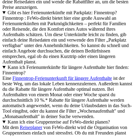
deine Reisedaten ein und wende die Rabattfilter an, um die besten
Preise anzuzeigen.
Gibt es hier Ferienunterkünfte mit Parkplatz: Finnentrop?
Finnentrop : FeWo-direkt bietet hier eine große Auswahl an
Ferienunterkünften mit Parkmöglichkeiten – perfekt für Familien
oder Reisende, die den Komfort eines Autos während ihres
Aufenthalts schätzen. Um diese Unterkünfte leicht zu finden, gib
einfach deine Reisedaten ein und verwende den Filter „Parkplatz
verfügbar" unter den Annehmlichkeiten. So kannst du schnell und
einfach Angebote durchsuchen, die deinen Bedürfnissen
entsprechen, egal ob du einen Kurztrip oder einen längeren
Aufenthalt planst.
Kann ich Ferienunterkünfte für längere Aufenthalte hier finden:
Finnentrop?
Eine
Finnentrop-Ferienunterkunft für längere Aufenthalte
ist der
beste Weg, um das lokale Leben kennenzulernen. Außerdem kannst
du die Rabatte für längere Aufenthalte optimal nutzen. Bei
Aufenthalten von einem Monat oder einer Woche sparst du
durchschnittlich 10 %.* Rabatte für längere Aufenthalte werden
automatisch angewendet, wenn du deine Urlaubsdaten in das Such-
Tool eingibst, oder du kannst die Filter „Wochenaufenthalt" und
„Monatsaufenthalt" in deiner Suche verwenden.
Kann ich eine Gruppenreise auf FeWo-direkt planen?
Mit dem
Reiseplaner
von FeWo-direkt wird die Organisation von
Gruppenreisen einfach und stressfrei. Ob du mit Freunden planst