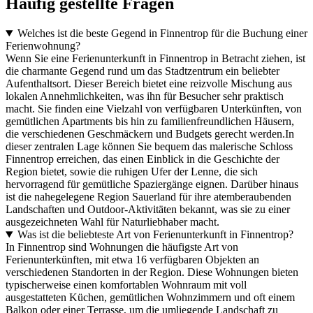
Häufig gestellte Fragen
Welches ist die beste Gegend in Finnentrop für die Buchung einer
Ferienwohnung?
Wenn Sie eine Ferienunterkunft in Finnentrop in Betracht ziehen, ist
die charmante Gegend rund um das Stadtzentrum ein beliebter
Aufenthaltsort. Dieser Bereich bietet eine reizvolle Mischung aus
lokalen Annehmlichkeiten, was ihn für Besucher sehr praktisch
macht. Sie finden eine Vielzahl von verfügbaren Unterkünften, von
gemütlichen Apartments bis hin zu familienfreundlichen Häusern,
die verschiedenen Geschmäckern und Budgets gerecht werden.In
dieser zentralen Lage können Sie bequem das malerische Schloss
Finnentrop erreichen, das einen Einblick in die Geschichte der
Region bietet, sowie die ruhigen Ufer der Lenne, die sich
hervorragend für gemütliche Spaziergänge eignen. Darüber hinaus
ist die nahegelegene Region Sauerland für ihre atemberaubenden
Landschaften und Outdoor-Aktivitäten bekannt, was sie zu einer
ausgezeichneten Wahl für Naturliebhaber macht.
Was ist die beliebteste Art von Ferienunterkunft in Finnentrop?
In Finnentrop sind Wohnungen die häufigste Art von
Ferienunterkünften, mit etwa 16 verfügbaren Objekten an
verschiedenen Standorten in der Region. Diese Wohnungen bieten
typischerweise einen komfortablen Wohnraum mit voll
ausgestatteten Küchen, gemütlichen Wohnzimmern und oft einem
Balkon oder einer Terrasse, um die umliegende Landschaft zu