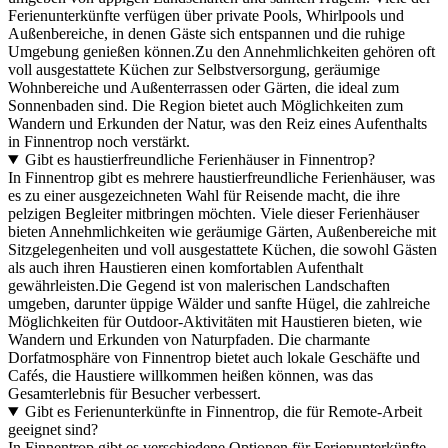
Ferienunterkünfte verfügen über private Pools, Whirlpools und
Außenbereiche, in denen Gäste sich entspannen und die ruhige
Umgebung genießen können.Zu den Annehmlichkeiten gehören oft
voll ausgestattete Küchen zur Selbstversorgung, geräumige
Wohnbereiche und Außenterrassen oder Gärten, die ideal zum
Sonnenbaden sind. Die Region bietet auch Möglichkeiten zum
Wandern und Erkunden der Natur, was den Reiz eines Aufenthalts
in Finnentrop noch verstärkt.
Gibt es haustierfreundliche Ferienhäuser in Finnentrop?
In Finnentrop gibt es mehrere haustierfreundliche Ferienhäuser, was
es zu einer ausgezeichneten Wahl für Reisende macht, die ihre
pelzigen Begleiter mitbringen möchten. Viele dieser Ferienhäuser
bieten Annehmlichkeiten wie geräumige Gärten, Außenbereiche mit
Sitzgelegenheiten und voll ausgestattete Küchen, die sowohl Gästen
als auch ihren Haustieren einen komfortablen Aufenthalt
gewährleisten.Die Gegend ist von malerischen Landschaften
umgeben, darunter üppige Wälder und sanfte Hügel, die zahlreiche
Möglichkeiten für Outdoor-Aktivitäten mit Haustieren bieten, wie
Wandern und Erkunden von Naturpfaden. Die charmante
Dorfatmosphäre von Finnentrop bietet auch lokale Geschäfte und
Cafés, die Haustiere willkommen heißen können, was das
Gesamterlebnis für Besucher verbessert.
Gibt es Ferienunterkünfte in Finnentrop, die für Remote-Arbeit
geeignet sind?
In Finnentrop gibt es verschiedene Optionen für Ferienunterkünfte,