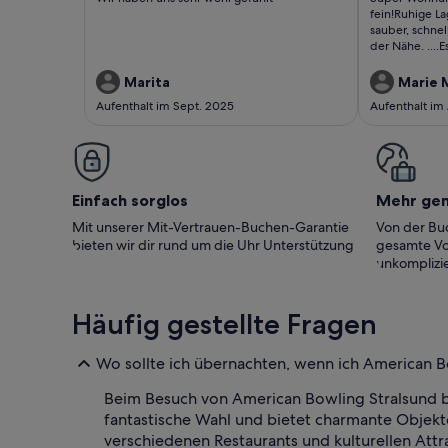
bewertungen)
bewert
fein!Ruhige La
sauber, schnel
der Nähe. ....
Vielen Dank.
Marita
Marie 
Aufenthalt im Sept. 2025
Aufenthalt im
Einfach sorglos
Mehr ge
Mit unserer Mit-Vertrauen-Buchen-Garantie
Von der Buc
bieten wir dir rund um die Uhr Unterstützung
gesamte Vo
unkomplizie
Häufig gestellte Fragen
Wo sollte ich übernachten, wenn ich American 
Beim Besuch von American Bowling Stralsund bi
fantastische Wahl und bietet charmante Objekt
verschiedenen Restaurants und kulturellen Attra