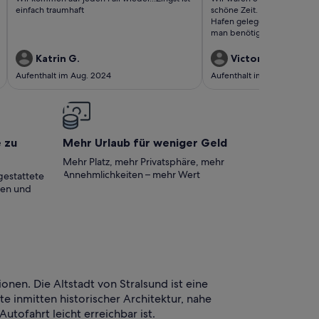
bewertungen)
bewertungen)
einfach traumhaft
schöne Zeit. Die Hütte ist 
Hafen gelegen und es gibt i
man benötigt. Die Vermiete
waren sehr freundlich. Tip
Anreise mit dem Auto empf
Katrin G.
Victoria B.
Züge und Bus fahren, aber 
Aufenthalt im Aug. 2024
Aufenthalt im Juli 2024
zu Fuß recht weit und die V
fahren sehr selten.
e zu
Mehr Urlaub für weniger Geld
Mehr Platz, mehr Privatsphäre, mehr
Annehmlichkeiten – mehr Wert
gestattete
ten und
en. Die Altstadt von Stralsund ist eine
 inmitten historischer Architektur, nahe
tofahrt leicht erreichbar ist.