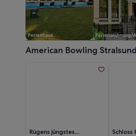
Ferienhaus
Ferienwohnung/
American Bowling Stralsund
Weitere Informationen zu Rügens jüngstes Seebad
Weitere Inf
Foto von Rügens jüngstes Seebad am Südstrand lä
Foto von Sc
Rügens jüngstes
Schloss