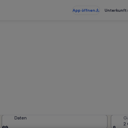
App öffnen
Unterkunft 
rkünfte nahe American Bowlin
rkünfte gefunden. Bitte gib dein
Verfügbarkeit zu prüfen.
Daten
G
2 