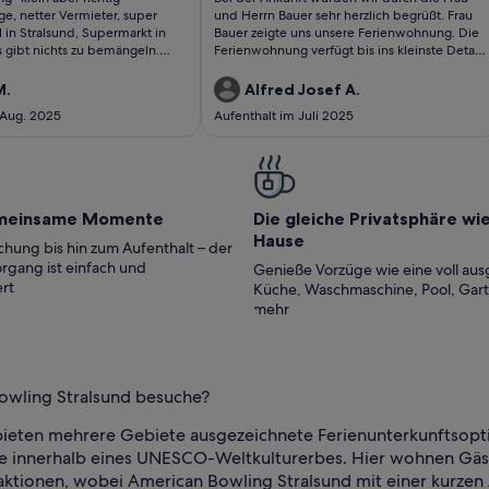
ungen)
bewertungen)
ge, netter Vermieter, super
und Herrn Bauer sehr herzlich begrüßt. Frau
l in Stralsund, Supermarkt in
Bauer zeigte uns unsere Ferienwohnung. Die
Es gibt nichts zu bemängeln.
Ferienwohnung verfügt bis ins kleinste Detail
über alle Sachen die man im Urlaub braucht.
Wir erhielten jederzeit Tips und Anregungen
M.
Alfred Josef A.
was wir noch unternehmen könnten.Wir
 Aug. 2025
Aufenthalt im Juli 2025
haben uns bewusst für diese Ferienwohnung
die etwas abseits vom Trubel liegt
entschieden.Martina & Alfred aus Neuss
meinsame Momente
Die gleiche Privatsphäre wi
Hause
hung bis hin zum Aufenthalt – der
rgang ist einfach und
Genieße Vorzüge wie eine voll aus
rt
Küche, Waschmaschine, Pool, Gar
mehr
Bowling Stralsund besuche?
eten mehrere Gebiete ausgezeichnete Ferienunterkunftsoption
e innerhalb eines UNESCO-Weltkulturerbes. Hier wohnen Gäste
ktionen, wobei American Bowling Stralsund mit einer kurzen Au