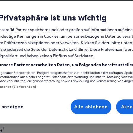
Kalender
 Privatsphäre ist uns wichtig
Derzeit
August 2026
werden
nsere
16
Partner speichern und/ oder greifen auf Informationen auf ein
die
eindeutige Kennungen in Cookies, um personenbezogene Daten zu verarb
Monate
Montag
Dienstag
Mittwoch
Donnerstag
Freitag
Samstag
Sonntag
Montag
Die
Mo
Di
Mi
Do
Fr
Sa
So
Mo
Di
e Präferenzen akzeptieren oder verwalten. Klicken Sie dazu bitte unten
August
ie jederzeit die Seite der Datenschutzrichtlinie. Diese Präferenzen we
2026
ignalisiert und haben keinen Einfluss auf Surfdaten.
und
1
1
2
2
orpommern
Landkreis Nordvorpommern
Stralsund
Ferienunterkünfte nahe
September
unsere Partner verarbeiten Daten, um Folgendes bereitzustelle
2026
enauer Standortdaten. Endgeräteeigenschaften zur Identifikation aktiv abfragen. Spei
3
4
5
6
7
8
7
8
9
9
ing Stralsund nicht weit entfernt ist. Ferienunterkünfte bieten dir für
angezeigt.
Informationen auf einem Endgerät. Personalisierte Werbung und Inhalte, Messung von We
ffenlässt, wie WLAN und einen Whirlpool. Was du dir also auch vorstellst
ance von Inhalten, Zielgruppenforschung sowie Entwicklung und Verbesserung von Ange
 ist vielfältig und umfasst barrierearme oder Nichtraucheroptionen.
Partner (Lieferanten)
10
11
12
13
14
15
14
15
1
16
17
18
19
20
21
22
21
22
2
23
henrabatten – American Bowling S
 anzeigen
Alle ablehnen
Akze
24
25
26
27
28
29
28
29
3
30
e in Barth
rie
Hempel / Wohnung Erdgeschoss / WLAN vorhanden
Bildergalerie
Exklusives Ferienhaus, Strandnähe, 
31
öhnlich
Außergewöhnlich
(26 Bewertungen)
9,6
(100 Bewertungen)
ßergewöhnlich, (26 Bewertungen)
9,6 von 10, Außergewöhnlich, (100 Bewertun