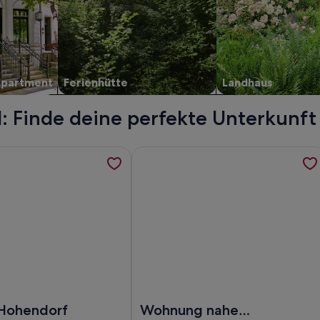
Apartment
Ferienhütte
Landhaus
: Finde deine perfekte Unterkunft
 am Südstrand lädt Sie ein, werden in einem neuen Tab geöff
ormationen zu Schloss Hohendorf, werden in einem neuen Tab
Weitere Informationen zu Wohnung 
dt Sie ein
hloss Hohendorf
Foto von Wohnung nahe Hafen und S
 Hohendorf
Wohnung nahe