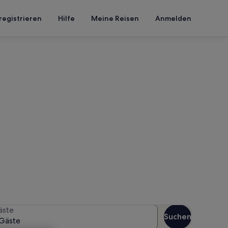
registrieren
Hilfe
Meine Reisen
Anmelden
g Stralsund
en Reisezeitraum an, um die
äste
Suchen
Gäste