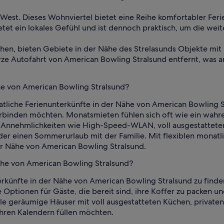
 West. Dieses Wohnviertel bietet eine Reihe komfortabler Fer
etet ein lokales Gefühl und ist dennoch praktisch, um die weit
hen, bieten Gebiete in der Nähe des Strelasunds Objekte mit 
urze Autofahrt von American Bowling Stralsund entfernt, wa
e von American Bowling Stralsund?
liche Ferienunterkünfte in der Nähe von American Bowling St
rbinden möchten. Monatsmieten fühlen sich oft wie ein wahre
n Annehmlichkeiten wie High-Speed-WLAN, voll ausgestattet
oder einen Sommerurlaub mit der Familie. Mit flexiblen mona
er Nähe von American Bowling Stralsund.
ähe von American Bowling Stralsund?
künfte in der Nähe von American Bowling Stralsund zu finden
le Optionen für Gäste, die bereit sind, ihre Koffer zu packen
ele geräumige Häuser mit voll ausgestatteten Küchen, privat
hren Kalendern füllen möchten.