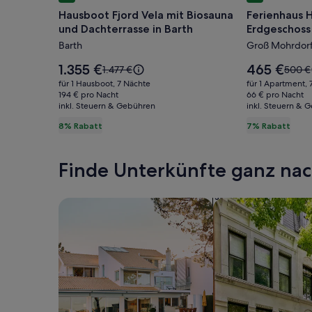
für
für
Hausboot Fjord Vela mit Biosauna
Ferienhaus
Hausboot
Ferienhau
und Dachterrasse in Barth
Erdgeschos
Fjord
Hempel
Barth
Groß Mohrdor
Vela
/
mit
Wohnung
Der
Der
1.355 €
465 €
Der
Der
1.477 €
500 €
Biosauna
Preis
Erdgescho
Preis
alte
alte
für 1 Hausboot, 7 Nächte
für 1 Apartment, 
beträgt
beträgt
Preis
Preis
und
194 € pro Nacht
/
66 € pro Nacht
1.355 €.
465 €.
inkl. Steuern & Gebühren
war
inkl. Steuern & 
war
Dachterrasse
WLAN
1.477 €,
500 €
8% Rabatt
7% Rabatt
in
vorhande
siehe
siehe
Barth
weitere
weite
Informationen
Infor
Finde Unterkünfte ganz n
zum
zum
Standardpreis.
Standa
Suche nach Ferienhäusern
Suche nach Ferien