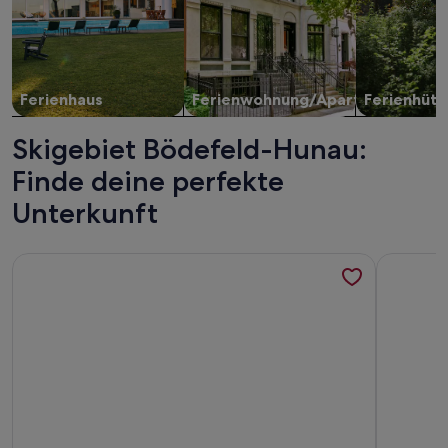
Ferienhaus
Ferienwohnung/Apartment
Ferienhütt
Skigebiet Bödefeld-Hunau:
Finde deine perfekte
Unterkunft
Weitere Infos zu Ferienwohnung/App. für 4 Gäste mit 60m² 
Weitere I