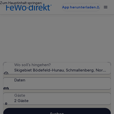
Zum Hauptinhalt springen
App herunterladen
Ferienunterkünfte nahe Skigebiet
Bödefeld-Hunau
Wir haben 2.706 Ferienunterkünfte gefunden. Bitte gib
deinen Reisezeitraum an, um die Verfügbarkeit zu
prüfen.
Wo soll’s hingehen?
Skigebiet Bödefeld-Hunau, Schmallenberg, Nordrhei
Daten
Gäste
2 Gäste
Suchen