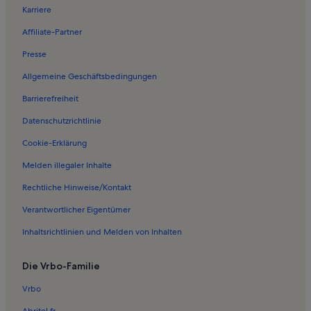
Karriere
Ferienwohnungen in Bödefeld
Affiliate-Partner
Ferienwohnungen in Heinrichsdorf
Presse
Ferienwohnungen in Siedlinghausen
Allgemeine Geschäftsbedingungen
Ferienwohnungen in Erzbergbaumuseum und Besucherbergwerk
Ramsbeck
Barrierefreiheit
Ferienwohnungen in Winterberg
Datenschutzrichtlinie
Ferienwohnungen in Niederhenneborn
Cookie-Erklärung
Ferienwohnungen in Oberhenneborn
Melden illegaler Inhalte
Ferienwohnungen in Bad Fredeburg
Rechtliche Hinweise/Kontakt
Ferienwohnungen in Nordenau
Verantwortlicher Eigentümer
Ferienwohnungen in Wasserfall
Inhaltsrichtlinien und Melden von Inhalten
Häuser in Altastenberg
Ferienwohnungen und Apartments in Altastenberg
Die Vrbo-Familie
Ferienwohnungen und Apartments in Grafschaft
Vrbo
Haustierfreundliche Ferienunterkünfte in Schanze