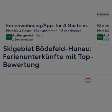
Premium-G
Weitere Infos zu Ferienwohnung/App. für 4 Gäste mit 60m² 
Weitere I
Ferienwohnung/App. für 4 Gäste mit
Kleine
60m² in Arnsberg (243495)
Platz für 4 Gäste · 1 Schlafzimmer · 1 Badezimmer
am Ru
Platz für
außergewöhnlich
auße
Außergewöhnlich
Auße
10
9,6
10 von 10
9,6 von 
2 Bewertungen
30 Be
(2
(30
Skigebiet Bödefeld-Hunau:
bewertungen)
bewe
Ferienunterkünfte mit Top-
Bewertung
Weitere Infos zu Ruhig gelegene Ferienwohnung mit schöne
Weitere I