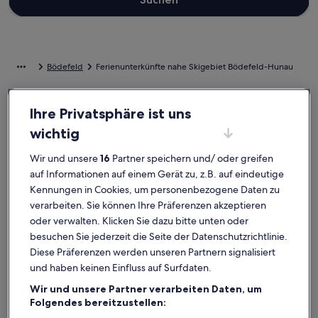
Bödefeld
Ferienunterkünfte nahe Skigebiet Bödefeld-Hunau
Wenn dir für deine Auszeit eine Bleibe nahe Skigebiet Bödefeld-
Ihre Privatsphäre ist uns
Hunau vorschwebt, wirf einen Blick auf unsere Feriendomizile und
wichtig
finde die ideale Ausgangsbasis für all deine Entdeckungen. Ganz
gleich, mit wem du deinen Urlaub in einer Ferienunterkunft
verbringst, ob mit Familie oder Freunden, euch erwarten all die
Wir und unsere
16
Partner speichern und/ oder greifen
Annehmlichkeiten, die eure gemeinsame Zeit besonders machen
auf Informationen auf einem Gerät zu, z.B. auf eindeutige
werden. Was alles so dazugehört? Zum Beispiel ein Parkplatz und
Kennungen in Cookies, um personenbezogene Daten zu
ein Fernseher. Und auch wenn du Optionen zur Barrierefreiheit
verarbeiten. Sie können Ihre Präferenzen akzeptieren
oder bezüglich der Rauchpräferenzen suchst, wirst du das finden,
oder verwalten. Klicken Sie dazu bitte unten oder
was dir vorschwebt.
besuchen Sie jederzeit die Seite der Datenschutzrichtlinie.
Diese Präferenzen werden unseren Partnern signalisiert
Ferienunterkünfte mit Wochenrabatten –
und haben keinen Einfluss auf Surfdaten.
Skigebiet Bödefeld-Hunau
Wir und unsere Partner verarbeiten Daten, um
Angebote für den Zeitraum:
6. Nov.–13. Nov.
Folgendes bereitzustellen: