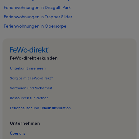
Ferienwohnungen in Discgolf-Park
Ferienwohnungen in Trapper Slider
Ferienwohnungen in Obersorpe
Ferienwohnungen in Ramsbeck
Ferienwohnungen in Niedersfeld
Ferienwohnungen in Silbach
FeWo-direkt erkunden
Ferienwohnungen in Elpe
Unterkunft inserieren
Ferienwohnungen in Wild Eagle
Sorglos mit FeWo-direkt™
Ferienwohnungen in Rehsiepen
Vertrauen und Sicherheit
Ferienwohnungen in Sorpetal
Ressourcen für Partner
Ferienwohnungen in Altenfeld
Ferienhäuser und Urlaubsinspiration
Ferienwohnungen in Holthausen
Ferienwohnungen in Kirchrarbach
Unternehmen
Ferienwohnungen in Wintersportpark Sahnehang
Über uns
Ferienwohnungen in Oberrarbach