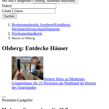
Wo soll’s hingehen?
Daten
Gäste
Suchen
Regierungsbezirk Arnsberg
Nordrhein-
Westfalen
Deutschland
Startseite
Hochsauerlandkreis
Häuser in Olsberg
Olsberg: Entdecke Häuser
Weitere Infos zu Modernes
Gruppenhaus für 25 Personen am Waldrand im Herzen
des Sauerlandes
Premium-Gastgeber