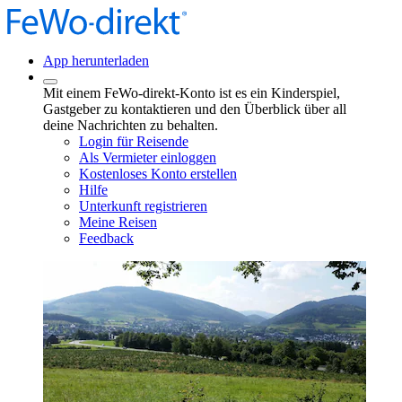
App herunterladen
Mit einem FeWo-direkt-Konto ist es ein Kinderspiel,
Gastgeber zu kontaktieren und den Überblick über all
deine Nachrichten zu behalten.
Login für Reisende
Als Vermieter einloggen
Kostenloses Konto erstellen
Hilfe
Unterkunft registrieren
Meine Reisen
Feedback