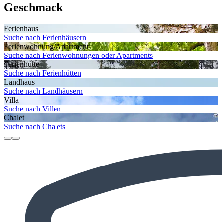
Geschmack
Ferienhaus
Suche nach Ferienhäusern
Ferienwohnung/Apartment
Suche nach Ferienwohnungen oder Apartments
Ferienhütte
Suche nach Ferienhütten
Landhaus
Suche nach Landhäusern
Villa
Suche nach Villen
Chalet
Suche nach Chalets