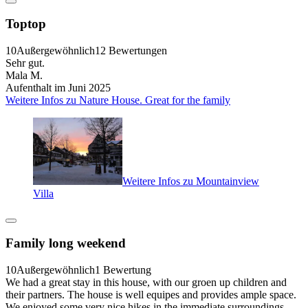
Toptop
10
Außergewöhnlich
12 Bewertungen
Sehr gut.
Mala M.
Aufenthalt im Juni 2025
Weitere Infos zu Nature House. Great for the family
Weitere Infos zu Mountainview
Villa
Family long weekend
10
Außergewöhnlich
1 Bewertung
We had a great stay in this house, with our groen up children and
their partners. The house is well equipes and provides ample space.
We enjoyed some very nice hikes in the immediate surroundings.