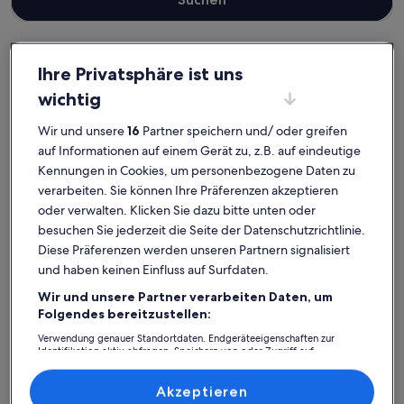
Ihre Privatsphäre ist uns
Adeje
Ferienwohnungen und Apartments in La Caleta
wichtig
La Caleta: Entdecke
Wir und unsere
16
Partner speichern und/ oder greifen
Ferienwohnungen und
auf Informationen auf einem Gerät zu, z.B. auf eindeutige
Apartments
Kennungen in Cookies, um personenbezogene Daten zu
verarbeiten. Sie können Ihre Präferenzen akzeptieren
oder verwalten. Klicken Sie dazu bitte unten oder
Weitere Infos zu Lovely front line apartment in Costa Adeje 
Weitere I
besuchen Sie jederzeit die Seite der Datenschutzrichtlinie.
Diese Präferenzen werden unseren Partnern signalisiert
und haben keinen Einfluss auf Surfdaten.
Wir und unsere Partner verarbeiten Daten, um
Folgendes bereitzustellen:
Verwendung genauer Standortdaten. Endgeräteeigenschaften zur
Identifikation aktiv abfragen. Speichern von oder Zugriff auf
Informationen auf einem Endgerät. Personalisierte Werbung und
Inhalte, Messung von Werbeleistung und der Performance von Inhalten,
Zielgruppenforschung sowie Entwicklung und Verbesserung von
Akzeptieren
Angeboten.