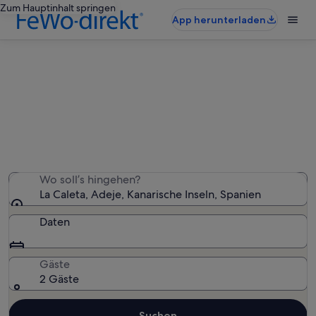
Zum Hauptinhalt springen
App herunterladen
La Caleta: Ferienwohnungen und
Apartments
Wir haben 2.009 Ferienwohnungen und Apartments
gefunden – gib deinen Reisezeitraum ein, um die
Verfügbarkeit zu prüfen
Wo soll’s hingehen?
La Caleta, Adeje, Kanarische Inseln, Spanien
Daten
Gäste
2 Gäste
Suchen