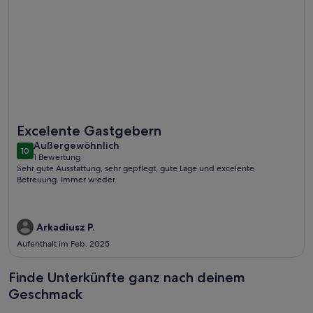
Weitere Infos zu Hideaway - La Caleta
Excelente Gastgebern
außergewöhnlich
Außergewöhnlich
10
10 von 10
1 Bewertung
(1
Sehr gute Ausstattung, sehr gepflegt, gute Lage und excelente
bewertung)
Betreuung. Immer wieder.
Arkadiusz P.
Aufenthalt im Feb. 2025
Finde Unterkünfte ganz nach deinem
Geschmack