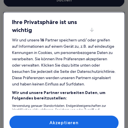
Ihre Privatsphäre ist uns
Landkreis Nordvorpommern
wichtig
Ferienunterkünfte am Meer in Sassnitz
Sassnitz: Entdecke
Wir und unsere
16
Partner speichern und/ oder greifen
auf Informationen auf einem Gerät zu, z.B. auf eindeutige
Ferienunterkünfte mit Blick aufs
Kennungen in Cookies, um personenbezogene Daten zu
Meer
verarbeiten. Sie können Ihre Präferenzen akzeptieren
oder verwalten. Klicken Sie dazu bitte unten oder
besuchen Sie jederzeit die Seite der Datenschutzrichtlinie.
Weitere Infos zu Klein, gemütlich, zweckmäßig und - traumh
Weitere I
Diese Präferenzen werden unseren Partnern signalisiert
und haben keinen Einfluss auf Surfdaten.
Wir und unsere Partner verarbeiten Daten, um
Folgendes bereitzustellen:
Verwendung genauer Standortdaten. Endgeräteeigenschaften zur
Identifikation aktiv abfragen. Speichern von oder Zugriff auf
Informationen auf einem Endgerät. Personalisierte Werbung und
Inhalte, Messung von Werbeleistung und der Performance von Inhalten,
Zielgruppenforschung sowie Entwicklung und Verbesserung von
Akzeptieren
Angeboten.