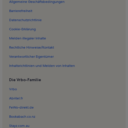
Allgemeine Geschäftsbedingungen
Ferienwohnungen in Biosphärenreservat Südost-Rügen
Barrierefreiheit
Ferienwohnungen in Strand von Binz
Datenschutzrichtlinie
Ferienwohnungen in Lubkow
Ferienwohnungen in Sagard
Cookie-Erklärung
Ferienwohnungen in Neddesitz
Melden illegaler Inhalte
Ferienwohnungen in Kreidemuseum Gummanz
Rechtliche Hinweise/Kontakt
Ferienwohnungen in Erlebniswelt U-Boot
Verantwortlicher Eigentümer
Ferienwohnungen in Naturerbe Zentrum Rügen
Inhaltsrichtlinien und Melden von Inhalten
Ferienwohnungen in Sassnitzer Fischerei- und Hafenmuseum
Die Vrbo-Familie
Ferienwohnungen in Binz
Ferienwohnungen in Nationalpark-Zentrum Königsstuhl
Vrbo
Ferienwohnungen in Rügen-Museum und DDR-Museum Prora
Abritel.fr
Ferienwohnungen in Hagen
FeWo-direkt.de
Ferienwohnungen in Hafen Sassnitz
Bookabach.co.nz
Ferienwohnungen in Ranzow
Stayz.com.au