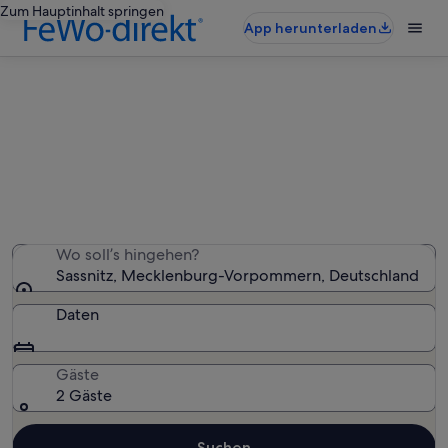
Zum Hauptinhalt springen
App herunterladen
Sassnitz: Ferienunterkünfte am
Meer
Wir haben 2.576 Ferienunterkünfte am Meer gefunden
– gib deinen Reisezeitraum ein, um die Verfügbarkeit zu
prüfen
Wo soll’s hingehen?
Sassnitz, Mecklenburg-Vorpommern, Deutschland
Daten
Gäste
2 Gäste
Suchen