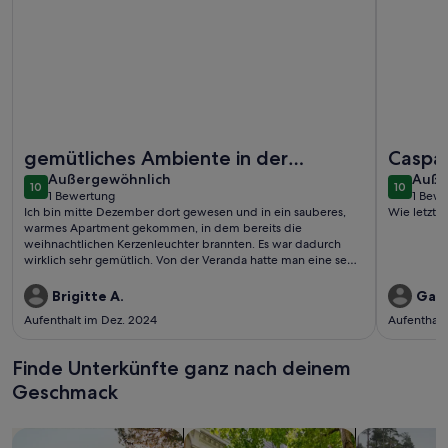
Weitere Infos zu Meerblickappartement Nr. 32 in der Villa An
Weitere I
gemütliches Ambiente in der
Caspar
außergewöhnlich
auße
Vorweihnachtszeit
Außergewöhnlich
Auße
10
10
10 von 10
10 von 1
1 Bewertung
1 Bew
(1
(1
Ich bin mitte Dezember dort gewesen und in ein sauberes,
Wie letzte
bewertung)
bewe
warmes Apartment gekommen, in dem bereits die
weihnachtlichen Kerzenleuchter brannten. Es war dadurch
wirklich sehr gemütlich. Von der Veranda hatte man eine sehr
schöne Aussicht auf die Ostsee.
Brigitte A.
Gabr
Aufenthalt im Dez. 2024
Aufenthalt
Finde Unterkünfte ganz nach deinem
Geschmack
Suche nach Ferienhäusern
Suche nach Ferienwohnungen oder 
Suche nach 