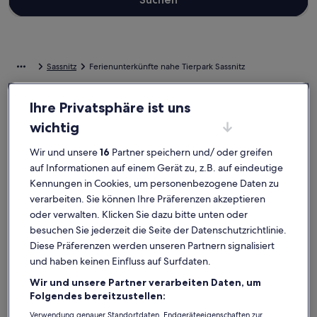
Sassnitz
Ferienunterkünfte nahe Tierpark Sassnitz
Wenn dir für deine Auszeit eine Bleibe nahe Tierpark Sassnitz
Ihre Privatsphäre ist uns
vorschwebt, stöbere durch unsere Feriendomizile und finde einen
wichtig
Ort zum Wohlfühlen. Ganz gleich, mit wem du deinen Urlaub in
einer Ferienunterkunft verbringst, ob mit der ganzen Bande oder
Wir und unsere
16
Partner speichern und/ oder greifen
nur deinen Vierbeinern, du wirst die Ausstattung finden, die du
auf Informationen auf einem Gerät zu, z.B. auf eindeutige
suchst, und sogar mehr. Was alles so dazugehört? Zum Beispiel ein
Garten und ein Pool. Und auch wenn du nach Raucheroptionen
Kennungen in Cookies, um personenbezogene Daten zu
oder barrierearmen Optionen suchst, steht dir ein vielfältiges
verarbeiten. Sie können Ihre Präferenzen akzeptieren
Angebot zur Verfügung.
oder verwalten. Klicken Sie dazu bitte unten oder
besuchen Sie jederzeit die Seite der Datenschutzrichtlinie.
Ferienunterkünfte mit Wochenrabatten –
Diese Präferenzen werden unseren Partnern signalisiert
und haben keinen Einfluss auf Surfdaten.
Tierpark Sassnitz
Wir und unsere Partner verarbeiten Daten, um
Angebote für den Zeitraum:
13. Nov.–20. Nov.
Folgendes bereitzustellen:
Bildergalerie
Ferienhaus Seeräuber auf Rügen, Neubau, 350m vom 10km 
Bilderga
PREMIUM
Verwendung genauer Standortdaten. Endgeräteeigenschaften zur