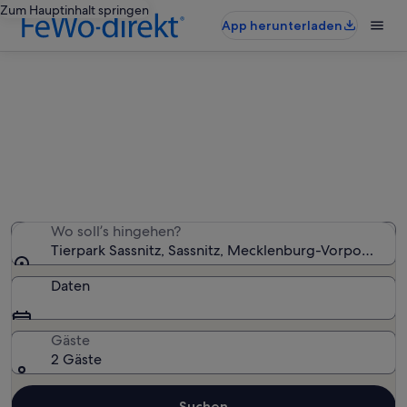
Zum Hauptinhalt springen
App herunterladen
Ferienunterkünfte nahe Tierpark
Sassnitz
Wir haben 10.963 Ferienunterkünfte gefunden. Bitte gib
deinen Reisezeitraum an, um die Verfügbarkeit zu
prüfen.
Wo soll’s hingehen?
Tierpark Sassnitz, Sassnitz, Mecklenburg-Vorpommer
Daten
Gäste
2 Gäste
Suchen