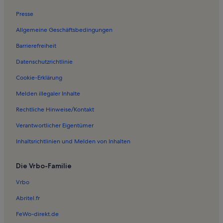
Ferienwohnungen in Alaris Schmetterlingspark
Presse
Ferienwohnungen in Prora
Allgemeine Geschäftsbedingungen
Ferienwohnungen in Ostseebad Baabe
Barrierefreiheit
Ferienwohnungen in Lohme
Datenschutzrichtlinie
Ferienwohnungen in Nipmerow
Ferienwohnungen in Erlebniswelt SPLASH
Cookie-Erklärung
Ferienwohnungen in Binz
Melden illegaler Inhalte
Ferienwohnungen in Nationalpark-Zentrum Königsstuhl
Rechtliche Hinweise/Kontakt
Ferienwohnungen in Hafen Sassnitz
Verantwortlicher Eigentümer
Häuser in Neddesitz
Inhaltsrichtlinien und Melden von Inhalten
Ferienwohnungen und Apartments in Neddesitz
Die Vrbo-Familie
Häuser in Hagen
Häuser in Glowe
Vrbo
Hütten in Glowe
Abritel.fr
Haustierfreundliche Ferienunterkünfte in Glowe
FeWo-direkt.de