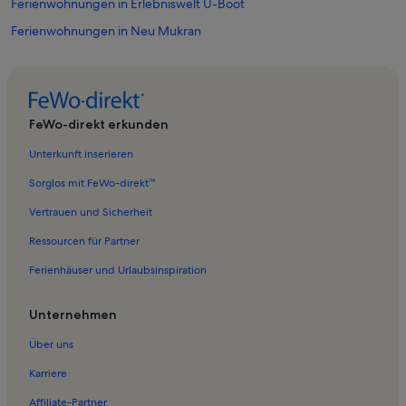
Ferienwohnungen in Erlebniswelt U-Boot
Ferienwohnungen in Neu Mukran
Ferienwohnungen in Staphel
Ferienwohnungen in Rügen
Ferienwohnungen in Nationalpark Jasmund
FeWo-direkt erkunden
Ferienwohnungen in Kreidefelsen
Unterkunft inserieren
Ferienwohnungen in Strand von Prora
Sorglos mit FeWo-direkt™
Ferienwohnungen in Schloss Dwasieden
Vertrauen und Sicherheit
Ferienwohnungen in Museum für Unterwasserarchäologie
Ressourcen für Partner
Ferienwohnungen in Sassnitzer Fischerei- und Hafenmuseum
Ferienhäuser und Urlaubsinspiration
Ferienwohnungen in Rügen-Galerie
Ferienwohnungen in Sagard
Unternehmen
Ferienwohnungen in Ranzow
Über uns
Ferienwohnungen in Sellin
Karriere
Ferienwohnungen in Sassnitz
Affiliate-Partner