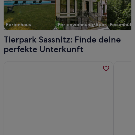
Ferienhaus
Ferienwohnung/Apartment
Ferienhütt
Tierpark Sassnitz: Finde deine
perfekte Unterkunft
Weitere Infos zu Rügen,Glowe, Fewo Anker
Weitere In