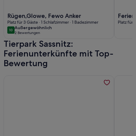
Weitere Infos zu Rügen,Glowe, Fewo Anker
Weitere In
Rügen,Glowe, Fewo Anker
Ferien
Platz für 3 Gäste · 1 Schlafzimmer · 1 Badezimmer
Kamin,
Platz für
außergewöhnlich
Außergewöhnlich
traum
10
10 von 10
2 Bewertungen
(2
Tierpark Sassnitz:
bewertungen)
Ferienunterkünfte mit Top-
Bewertung
Weitere Infos zu FeWo Dwarslöper - Balkon, Sauna, Meerbli
Weitere I