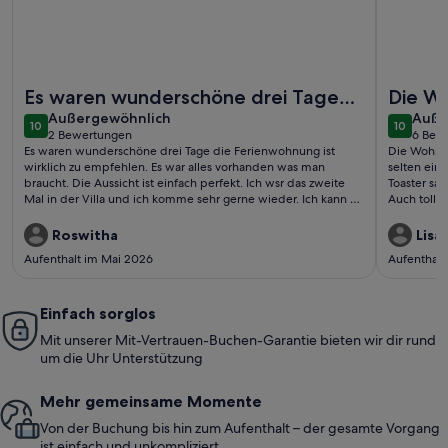
Weitere Infos zu FeWo Dwarslöper - Balkon, Sauna, Meerbli
Weitere I
Es waren wunderschöne drei Tage
Die Wo
außergewöhnlich
auße
die Ferienwohnung ist wirklich zu
Außergewöhnlich
außerg
Auße
10
10
10 von 10
10 von 1
2 Bewertungen
6 Bew
empfehlen. Es war alles vorhande..
selten
(2
(6
Es waren wunderschöne drei Tage die Ferienwohnung ist
Die Wohnun
bewertungen)
bewe
Kaffee
wirklich zu empfehlen. Es war alles vorhanden was man
selten ein
braucht. Die Aussicht ist einfach perfekt. Ich wsr das zweite
Toaster sah
Mal in der Villa und ich komme sehr gerne wieder. Ich kann es
Auch toll s
nur weiterempfehlen da es an nichts fehlte. Weiter so. Danke
mal was a
ausreichen
Roswitha
Lisa
wirklich t
Aufenthalt im Mai 2026
Aufenthalt
Einfach sorglos
Mit unserer Mit-Vertrauen-Buchen-Garantie bieten wir dir rund
um die Uhr Unterstützung
Mehr gemeinsame Momente
Von der Buchung bis hin zum Aufenthalt – der gesamte Vorgang
ist einfach und unkompliziert