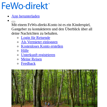
App herunterladen
Mit einem FeWo-direkt-Konto ist es ein Kinderspiel,
Gastgeber zu kontaktieren und den Überblick über all
deine Nachrichten zu behalten.
Login für Reisende
Als Vermieter einloggen
Kostenloses Konto erstellen
Hilfe
Unterkunft registrieren
Meine Reisen
Feedback