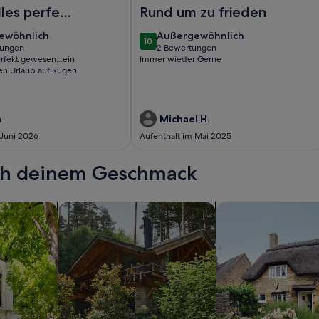
Wauzi in Baabe
lkon, gratis Nutzung vom AHOI Erlebnisbad und Sauna - Ap
Foto von F: Haus Meeresblick A 0.14 
lles perfekt
Rund um zu frieden
...ein
ewöhnlich
außergewöhnlich
ewöhnlich
Außergewöhnlich
10
schönen
10 von 10
tungen
2 Bewertungen
(2
erfekt gewesen...ein
Immer wieder Gerne
auf Rügen
ungen)
bewertungen)
n Urlaub auf Rügen
a
Michael H.
 Juni 2026
Aufenthalt im Mai 2025
ach deinem Geschmack
wohnungen oder Apartments
Suche nach Ferienhütten
Suche nach Landhäu