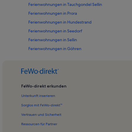
Ferienwohnungen in Tauchgondel Sellin
Ferienwohnungen in Prora
Ferienwohnungen in Hundestrand
Ferienwohnungen in Seedorf
Ferienwohnungen in Sellin
Ferienwohnungen in Göhren
Ferienwohnungen in Selliner See
Ferienwohnungen in Rügen
Ferienwohnungen in Sellin Südstrand
Ferienwohnungen in Neu Süllitz
FeWo-direkt erkunden
Ferienwohnungen in Lobbe
Unterkunft inserieren
Ferienwohnungen in Garftitz
Sorglos mit FeWo-direkt™
Ferienwohnungen in Halbinsel Mönchgut
Vertrauen und Sicherheit
Ferienwohnungen in Mönchgüter Museen
Ressourcen für Partner
Ferienwohnungen in Hauptstrand