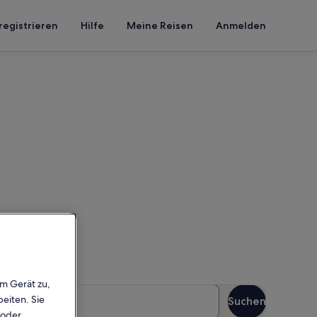
registrieren
Hilfe
Meine Reisen
Anmelden
mit Pool
inen Reisezeitraum ein, um
em Gerät zu,
äste
eiten. Sie
Suchen
Gäste
 oder