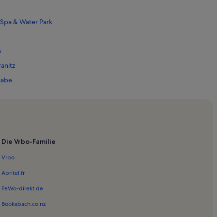
Spa & Water Park
n
anitz
aabe
essow
obbe
m Sellin
Die Vrbo-Familie
oritzdorf
Vrbo
Abritel.fr
nz
FeWo-direkt.de
Bookabach.co.nz