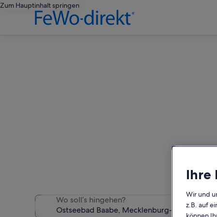
Zum Hauptinhalt springen
Ostseeb
Wir haben 799 Ferienunter
Ihre
Wir und u
Wo soll’s hingehen?
z.B. auf 
können Ihr