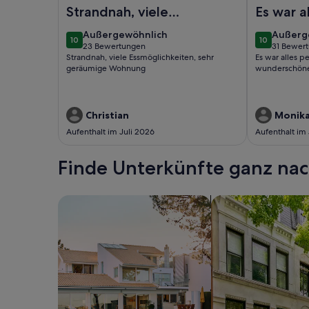
Foto von Ferienwohnung Carpe Diem in der Villa 
Foto von Ba
Strandnah, viele
Es war a
Essmöglichkeiten,
gewesen
außergewöhnlich
außerg
Außergewöhnlich
Außerg
10
10
sehr geräumige
wunder
10 von 10
10 von 10
23 Bewertungen
31 Bewer
(23
(31
Strandnah, viele Essmöglichkeiten, sehr
Es war alles p
Wohnung
Urlaub 
bewertungen)
bewert
geräumige Wohnung
wunderschöne
Christian
Monik
Aufenthalt im Juli 2026
Aufenthalt im
Finde Unterkünfte ganz n
Suche nach Ferienhäusern
Suche nach Ferien