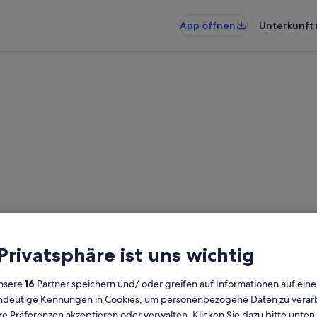
App öffnen
Unterkunft 
ad Baabe: Ferienunterkünfte 
künfte mit Pool gefunden – gib de
 Privatsphäre ist uns wichtig
die Verfügbarkeit zu prüfen
nsere
16
Partner speichern und/ oder greifen auf Informationen auf ein
Daten
G
eindeutige Kennungen in Cookies, um personenbezogene Daten zu verarb
2 
e Präferenzen akzeptieren oder verwalten. Klicken Sie dazu bitte unten