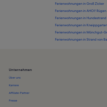
Ferienwohnungen in Groß Zicker
Ferienwohnungen in AHOI! Rügen 
Ferienwohnungen in Hundestrand
Ferienwohnungen in Kneippgarte
Ferienwohnungen in Mönchgut-Gr
Ferienwohnungen in Strand von B
Ferienwohnungen in Strand in Thi
Ferienwohnungen in Gager
Ferienwohnungen in Strand von L
Ferienwohnungen in Amber Museu
Unternehmen
Ferienwohnungen in Ruderfähre M
Über uns
Ferienwohnungen in Moritzdorf
Karriere
Ferienwohnungen in Seebrücke Bi
Affiliate-Partner
Ferienwohnungen in Alt Reddevitz
Presse
Ferienwohnungen in Neuensien