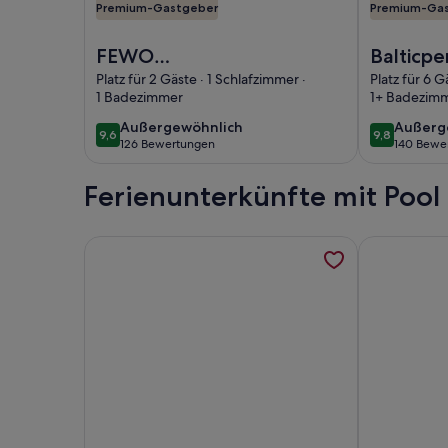
Premium-Gastgeber
Premium-Ga
Foto von FEWO Möwenklecks-Strandlage/POOL/Sa
Foto von Ba
FEWO
Balticpe
Möwenklecks-
dir. am
Platz für 2 Gäste · 1 Schlafzimmer ·
Platz für 6 G
1 Badezimmer
1+ Badezim
Strandlage/POOL/Sauna/
Meer/di
W-LAN, Tiefgarage,
außergewöhnlich
außerg
Außergewöhnlich
Außerg
9,6
9,8
9,6 von 10
9,8 von 10
126 Bewertungen
140 Bewe
Kurabgabe inklusive
(126
(140
bewertungen)
bewert
Ferienunterkünfte mit Poo
Weitere Informationen zu Ferienwohnung Carpe Di
Weitere Inf