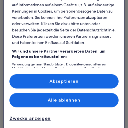
auf Informationen auf einem Gerät zu, z.B. auf eindeutige
Kennungen in Cookies, um personenbezogene Daten zu
verarbeiten. Sie können Ihre Präferenzen akzeptieren
oder verwalten. Klicken Sie dazu bitte unten oder
besuchen Sie jederzeit die Seite der Datenschutzrichtlinie.
Diese Präferenzen werden unseren Partnern signalisiert
und haben keinen Einfluss auf Surfdaten.
Wir und unsere Partner verarbeiten Daten, um
Weitere Infos zu 1-A-LAGE/FREIER BLICK AUF DEN „GRO
Weitere I
Folgendes bereitzustellen:
1-A-LAGE/FREIER BLICK AUF DEN
Appart
„GROSSER JASMUNDER
Platz für 6 Gäste · 2 Schlafzimmer · 1+ Badezimmer
Jasmu
Platz für
Verwendung genauer Standortdaten. Endgeräteeigenschaften zur
Identifikation aktiv abfragen. Speichern von oder Zugriff auf
hervorragend
auße
Hervorragend
Auße
BODDEN“/NATUR PUR
Jasmu
8,6
10
Informationen auf einem Endgerät. Personalisierte Werbung und
8,6 von 10
10 von 1
49 Bewertungen
1 Bew
(49
(1
Inhalte, Messung von Werbeleistung und der Performance von Inhalten,
Zielgruppenforschung sowie Entwicklung und Verbesserung von
Akzeptieren
Erlebniswelt SPLASH:
bewertungen)
bewe
Angeboten.
Liste der Partner (Lieferanten)
Ferienunterkünfte mit Top-
Alle ablehnen
Bewertung
Weitere Infos zu Direkt hinter der Düne, mit Balkon und Mee
Weitere I
Zwecke anzeigen