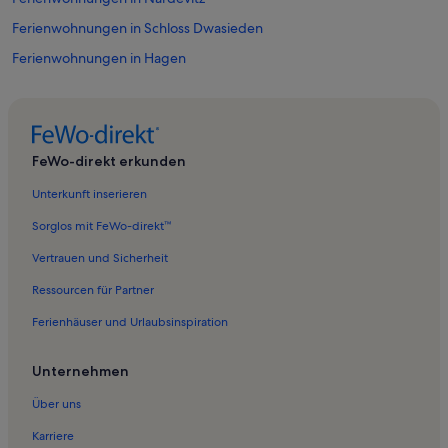
Ferienwohnungen in Schloss Dwasieden
Ferienwohnungen in Hagen
Ferienwohnungen in Kreidefelsen
Ferienwohnungen in Tierpark Sassnitz
Ferienwohnungen in Binz
FeWo-direkt erkunden
Ferienwohnungen in Spyker
Unterkunft inserieren
Ferienwohnungen in Lohme
Sorglos mit FeWo-direkt™
Ferienwohnungen in Glowe
Vertrauen und Sicherheit
Ferienwohnungen in Sagard
Ressourcen für Partner
Ferienwohnungen in Neddesitz
Ferienhäuser und Urlaubsinspiration
Ferienwohnungen in Neuhof
Ferienwohnungen in Rügen
Unternehmen
Ferienwohnungen in Sassnitzer Fischerei- und Hafenmuseum
Über uns
Ferienwohnungen in Nationalpark Jasmund
Karriere