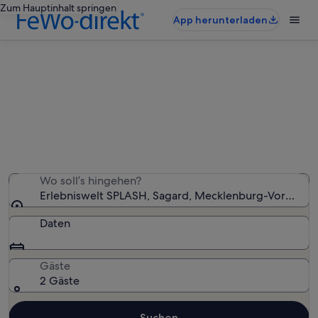
Zum Hauptinhalt springen
App herunterladen
Ferienunterkünfte nahe
Erlebniswelt SPLASH
Wir haben 2.586 Ferienunterkünfte gefunden. Bitte gib
deinen Reisezeitraum an, um die Verfügbarkeit zu
prüfen.
Wo soll’s hingehen?
Erlebniswelt SPLASH, Sagard, Mecklenburg-Vorpomm
Daten
Gäste
2 Gäste
Suchen