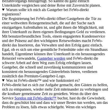
Bezahlvorgangs hinzugefügt. So kannst du ganz einfach
Unterkünfte vergleichen und deine Reise mit Zuversicht planen.
Warum sollte ich mich als Gastgeber bei FeWo-direkt
registrieren?
Die Registrierung bei FeWo-direkt öffnet Gastgebern die Tür zu
einer weltweiten Reisegemeinschaft, die auf der Suche nach
einzigartigen Aufenthalten ist, und gibt ihnen die Möglichkeit, mit
ihrer Unterkunft zu ihren eigenen Bedingungen Geld zu verdienen.
Mit benutzerfreundlichen Tools, einem engagierten Kundenservice
und der Präsenz auf den wichtigsten Reisewebsites macht FeWo-
direkt das Inserieren, das Verwalten und den Erfolg ganz einfach.
Egal, ob es sich um eine gemütliche Ferienhütte oder ein Strandhaus
handelt, Eigentümer können ihre Unterkunft in ein herausragendes
Reiseziel verwandeln,
Gastgeber werden
und FeWo-direkt die
schwere Arbeit auf dem Weg zum Erfolg erledigen lassen.
Gastgeber, die schnell und zuverlässig kommunizieren und
konsistent ein herausragendes Gästeerlebnis bieten, verdienen
zusätzlich das Premium-Gastgeber-Logo.
Was ist FeWo-direkt™ und wie funktioniert es?
FeWo-direkt hat es sich zur Aufgabe gemacht, den Gästen zu helfen,
sich zu entspannen, wieder mehr Zeit miteinander zu verbringen und
die kostbare gemeinsame Zeit zu genießen. Wenn du über den
Service
Sorglos mit FeWo-direkt™
buchst, hast du die Gewissheit,
dass du geschützt bist und dass wir unser Bestes tun werden, um das
Problem zu lösen, falls etwas schiefgeht. Wenn ein wichtiges