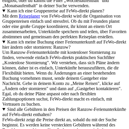
eingibst, oder du kannst die Filter „Wochenaufenthalt" und
„Monatsaufenthalt" in deiner Suche verwenden.
Kann ich eine Gruppenreise auf FeWo-direkt planen?
Mit dem
Reiseplaner
von FeWo-direkt wird die Organisation von
Gruppenreisen einfach und stressfrei. Ob du mit Freunden planst
oder eine große Gruppe koordinierst, ihr könnt an einem Ort
zusammenarbeiten, Unterkünfte speichern und teilen, über Favoriten
abstimmen und gemeinsam den perfekten Reiseplan erstellen.
Kann ich meine Buchung einer Ferienunterkunft auf FeWo-direkt
hier ändern oder stornieren: Ranzow?
Um Ranzow-Ferienunterkünfte mit kostenloser Stornierung zu
finden, verwende einfach FeWo-direkts praktischen Suchfilter
„Kostenlose Stornierung". Wir verstehen, dass sich Pläne ändern
können, daher ist es einfach, Unterkünfte herauszufiltern, die dir
Flexibilität bieten. Wenn du Änderungen an einer bestehenden
Buchung vornehmen musst, sende deinem Gastgeber eine
Nachricht. Gehe in deinem Konto zu „Meine Reisen", klicke auf
„Ändern oder stornieren" und dann auf „Gastgeber kontaktieren".
Egal, ob du deine Pläne anpasst oder nach flexiblen
Zahlungsoptionen suchst, FeWo-direkt macht es einfach, mit
Vertrauen zu buchen.
Sind alle Gebühren in den Preisen der Ranzow-Ferienunterkünfte
auf FeWo-direkt enthalten?
FeWo-direkt zeigt die Preise direkt an, sobald du mit der Suche
beginnst. Es werden keine versteckten Gebühren während des