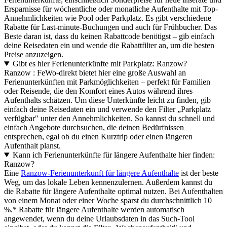
Ersparnisse für wöchentliche oder monatliche Aufenthalte mit Top-
Annehmlichkeiten wie Pool oder Parkplatz. Es gibt verschiedene
Rabatte für Last-minute-Buchungen und auch für Frühbucher. Das
Beste daran ist, dass du keinen Rabattcode benötigst – gib einfach
deine Reisedaten ein und wende die Rabattfilter an, um die besten
Preise anzuzeigen.
Gibt es hier Ferienunterkünfte mit Parkplatz: Ranzow?
Ranzow : FeWo-direkt bietet hier eine große Auswahl an
Ferienunterkünften mit Parkmöglichkeiten – perfekt für Familien
oder Reisende, die den Komfort eines Autos während ihres
Aufenthalts schätzen. Um diese Unterkünfte leicht zu finden, gib
einfach deine Reisedaten ein und verwende den Filter „Parkplatz
verfügbar" unter den Annehmlichkeiten. So kannst du schnell und
einfach Angebote durchsuchen, die deinen Bedürfnissen
entsprechen, egal ob du einen Kurztrip oder einen längeren
Aufenthalt planst.
Kann ich Ferienunterkünfte für längere Aufenthalte hier finden:
Ranzow?
Eine
Ranzow-Ferienunterkunft für längere Aufenthalte
ist der beste
Weg, um das lokale Leben kennenzulernen. Außerdem kannst du
die Rabatte für längere Aufenthalte optimal nutzen. Bei Aufenthalten
von einem Monat oder einer Woche sparst du durchschnittlich 10
%.* Rabatte für längere Aufenthalte werden automatisch
angewendet, wenn du deine Urlaubsdaten in das Such-Tool