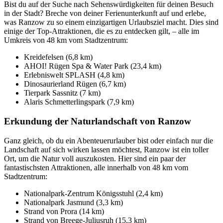
Bist du auf der Suche nach Sehenswürdigkeiten für deinen Besuch
in der Stadt? Breche von deiner Ferienunterkunft auf und erlebe,
was Ranzow zu so einem einzigartigen Urlaubsziel macht. Dies sind
einige der Top-Attraktionen, die es zu entdecken gilt, – alle im
Umkreis von 48 km vom Stadtzentrum:
Kreidefelsen (6,8 km)
AHOI! Rügen Spa & Water Park (23,4 km)
Erlebniswelt SPLASH (4,8 km)
Dinosaurierland Rügen (6,7 km)
Tierpark Sassnitz (7 km)
Alaris Schmetterlingspark (7,9 km)
Erkundung der Naturlandschaft von Ranzow
Ganz gleich, ob du ein Abenteuerurlauber bist oder einfach nur die
Landschaft auf sich wirken lassen möchtest, Ranzow ist ein toller
Ort, um die Natur voll auszukosten. Hier sind ein paar der
fantastischsten Attraktionen, alle innerhalb von 48 km vom
Stadtzentrum:
Nationalpark-Zentrum Königsstuhl (2,4 km)
Nationalpark Jasmund (3,3 km)
Strand von Prora (14 km)
Strand von Breege-Juliusruh (15,3 km)