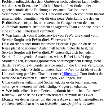
Problem auftaucht, das dein Gastgeber nicht beheben kann, helfen
wir dir, es zu lösen, eine ähnliche Unterkunft zu finden oder
gegebenenfalls deine Buchung zu erstatten. Das ist unser
Versprechen. Wenn sich eine Unterkunft erheblich von ihrem Inserat
unterscheidet, vermitteln wir dir eine neue Unterkunft, die deinen
Bedürfnissen entspricht, oder wenn ein Gastgeber vor deinem
Aufenthalt storniert, steht dir ein engagiertes Team zur Seite, das dir
eine ähnliche Unterkunft vermittelt.
Was kann ich vom Kundenservice von FeWo-direkt und vom
Service Sorglos mit FeWo-direkt™ erwarten?
Dass du dich sicher fühlst ist unsere Priorität. Egal, ob du deine
Reise planst oder deinen Aufenthalt bereits hinter dir hast, der
Service Sorglos mit FeWo-direkt™ unterstützt dich bei jedem
Schritt. In dringenden Situationen, wie z. B. bei kurzfristigen
Stornierungen, Buchungsproblemen oder möglichem Betrug, steht
dir der FeWo-direkt-Kundenservice rund um die Uhr zur Verfügung,
um dich bei jedem Schritt zu unterstützen. FeWo-direkt bietet auch
Unterstützung per Live-Chat über unser
Hilfeportal
. Dort findest du
hilfreiche Ressourcen zu Buchungen, Zahlungen, zur
Unterkunftsverwaltung und Sicherheit, die es dir leicht machen,
sofortige Antworten auf viele häufige Fragen zu erhalten.
Wie früh sollte ich eine Ferienunterkunft hier buchen: Ranzow?
Ranzow: Buche deine Ferienunterkunft hier mindestens zwei
Monate vor deiner Reise, um die beste Auswahl an Unterkünften zu
erhalten.
Außerdem wirst du feststellen, dass je früher du deine