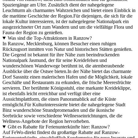
Spaziergänge am Ufer. Zusätzlich dient der nahegelegene
Leuchtturm als charmantes Wahrzeichen und bietet einen Einblick in
die maritime Geschichte der Region.Für diejenigen, die sich für die
lokale Kultur interessieren, ist der nahegelegene Nationalpark ein
ausgezeichneter Ort zum Wandern und um die vielfältige Flora und
Fauna der Region zu genießen.
Was sind die Top-Attraktionen in Ranzow?
In Ranzow, Mecklenburg, können Besucher einen ruhigen
Rückzugsort inmitten von Natur und historischen Stätten genießen.
Die Gegend ist bekannt für ihre Nähe zum beeindruckenden
Nationalpark Jasmund, der für seine Kreidefelsen und
wunderschönen Wanderwege berühmt ist, die atemberaubende
Ausblicke über die Ostsee bieten.In der Nähe bietet das charmante
Dorf Sassnitz einen malerischen Hafen und die Möglichkeit, lokale
Geschäfte und Restaurants zu erkunden, die frische Meeresfrüchte
servieren. Der berühmte Königsstuhl, eine markante Kreideklippe,
ist ebenfalls leicht erreichbar und verfügt über eine
Aussichtsplattform, die einen Panoramablick auf die Küste
ermöglicht.Für Kulturinteressierte bietet die nahegelegene Stadt
Binz wunderschöne Strandpromenaden und die ikonische
Seebrücke sowie verschiedene Wellnesseinrichtungen, die die
Wellness-Angebote der Region hervorheben.
Gibt es Rabatte für Ferienunterkünfte hier: Ranzow?
Auf FeWo-direkt findest du großartige Rabatte auf Ranzow-
Ferienunterkünfte, einschließlich Sonderpreise für neue Inserate und