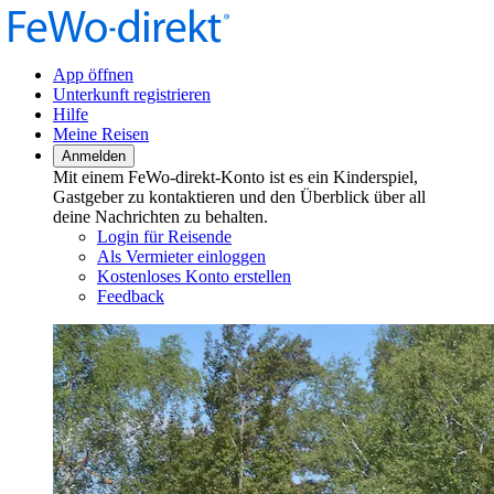
App öffnen
Unterkunft registrieren
Hilfe
Meine Reisen
Anmelden
Mit einem FeWo-direkt-Konto ist es ein Kinderspiel,
Gastgeber zu kontaktieren und den Überblick über all
deine Nachrichten zu behalten.
Login für Reisende
Als Vermieter einloggen
Kostenloses Konto erstellen
Feedback