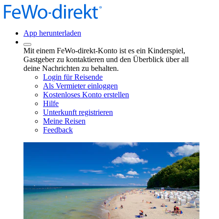
App herunterladen
Mit einem FeWo-direkt-Konto ist es ein Kinderspiel,
Gastgeber zu kontaktieren und den Überblick über all
deine Nachrichten zu behalten.
Login für Reisende
Als Vermieter einloggen
Kostenloses Konto erstellen
Hilfe
Unterkunft registrieren
Meine Reisen
Feedback