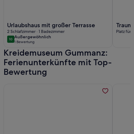
Weitere Infos zu Urlaubshaus mit großer Terrasse
Weitere I
Urlaubshaus mit großer Terrasse
Traumh
2 Schlafzimmer · 1 Badezimmer
mit Sa
Platz für
außergewöhnlich
Außergewöhnlich
10
10 von 10
1 Bewertung
(1
Kreidemuseum Gummanz:
bewertung)
Ferienunterkünfte mit Top-
Bewertung
Weitere Infos zu Komfortable Ferienwohnung mit Balkon und 
Weitere I