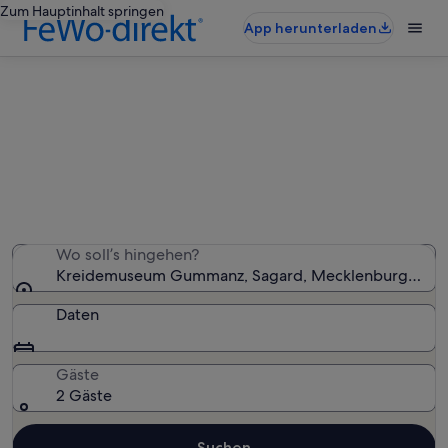
Zum Hauptinhalt springen
App herunterladen
Ferienunterkünfte nahe
Kreidemuseum Gummanz
Wir haben 10.995 Ferienunterkünfte gefunden. Bitte gib
deinen Reisezeitraum an, um die Verfügbarkeit zu
prüfen.
Wo soll’s hingehen?
Kreidemuseum Gummanz, Sagard, Mecklenburg-Vor
Daten
Gäste
2 Gäste
Suchen