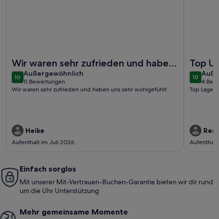
Weitere Infos zu Komfortable Ferienwohnung mit Balkon und 
Weitere I
Wir waren sehr zufrieden und haben
Top Un
außergewöhnlich
auße
uns sehr wohlgefühlt
Außergewöhnlich
Auße
10
10
10 von 10
10 von 1
11 Bewertungen
4 Bew
(11
(4
Wir waren sehr zufrieden und haben uns sehr wohlgefühlt
Top Lage u
bewertungen)
bewe
Heike
René
Aufenthalt im Juli 2026
Aufenthalt
Einfach sorglos
Mit unserer Mit-Vertrauen-Buchen-Garantie bieten wir dir rund
um die Uhr Unterstützung
Mehr gemeinsame Momente