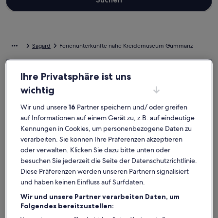
Sagard
Ferienunterkünfte nahe Kreidemuseum Gummanz
Wenn dir für deine Auszeit eine Bleibe nahe Kreidemuseum
Ihre Privatsphäre ist uns
Gummanz vorschwebt, stöbere durch unsere Feriendomizile und
wichtig
finde genau das Passende für dich. Ganz gleich, mit wem du deinen
Urlaub in einer Ferienunterkunft verbringst, ob mit Freunden,
Wir und unsere
16
Partner speichern und/ oder greifen
Familie oder einfach nur deinem treuen Vierbeiner, du kannst dich
auf all die Annehmlichkeiten freuen, die du dir wünschst. Was alles
auf Informationen auf einem Gerät zu, z.B. auf eindeutige
so dazugehört? Beispielsweise WLAN und Kabelfernsehen. Und
Kennungen in Cookies, um personenbezogene Daten zu
auch wenn du nach Raucheroptionen oder barrierearmen Optionen
verarbeiten. Sie können Ihre Präferenzen akzeptieren
suchst, wirst du bei uns bestimmt fündig.
oder verwalten. Klicken Sie dazu bitte unten oder
besuchen Sie jederzeit die Seite der Datenschutzrichtlinie.
Ferienunterkünfte mit Wochenrabatten –
Diese Präferenzen werden unseren Partnern signalisiert
Kreidemuseum Gummanz
und haben keinen Einfluss auf Surfdaten.
Angebote für den Zeitraum:
6. Nov.–13. Nov.
Wir und unsere Partner verarbeiten Daten, um
Folgendes bereitzustellen:
Bildergalerie
Ferienhaus Seeräuber auf Rügen, Neubau, 350m vom 10km 
Bilderga
Villa Sand