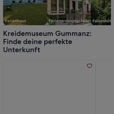
Ferienhaus
Ferienwohnung/Apartment
Ferienhütt
Kreidemuseum Gummanz:
Finde deine perfekte
Unterkunft
Weitere Infos zu Urlaubshaus mit großer Terrasse
Weitere I