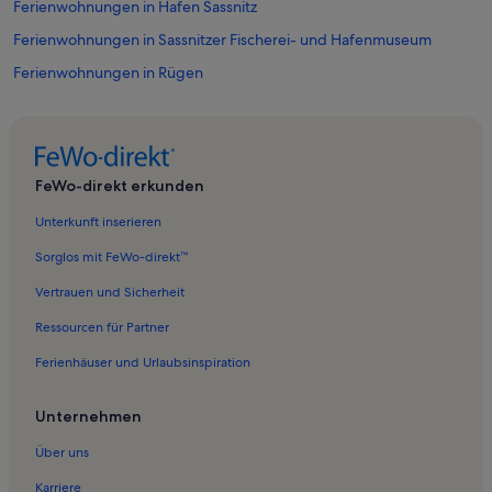
Ferienwohnungen in Hafen Sassnitz
Ferienwohnungen in Sassnitzer Fischerei- und Hafenmuseum
Ferienwohnungen in Rügen
Ferienwohnungen in Glowe
Ferienwohnungen in Binz
Ferienwohnungen in Nationalpark-Zentrum Königsstuhl
FeWo-direkt erkunden
Ferienwohnungen in Nationalpark Jasmund
Unterkunft inserieren
Ferienwohnungen in Hagen
Sorglos mit FeWo-direkt™
Ferienwohnungen in Neuhof
Vertrauen und Sicherheit
Ferienwohnungen in Erlebniswelt U-Boot
Ressourcen für Partner
Ferienwohnungen in Neddesitz
Ferienhäuser und Urlaubsinspiration
Ferienwohnungen in Lohme
Ferienwohnungen in Rügen-Galerie
Unternehmen
Ferienwohnungen in Nipmerow
Über uns
Ferienwohnungen in Spyker
Karriere