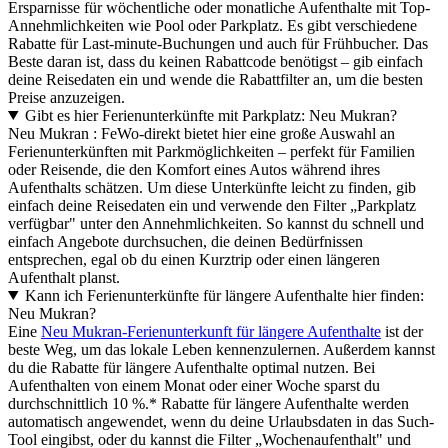
Ersparnisse für wöchentliche oder monatliche Aufenthalte mit Top-
Annehmlichkeiten wie Pool oder Parkplatz. Es gibt verschiedene
Rabatte für Last-minute-Buchungen und auch für Frühbucher. Das
Beste daran ist, dass du keinen Rabattcode benötigst – gib einfach
deine Reisedaten ein und wende die Rabattfilter an, um die besten
Preise anzuzeigen.
Gibt es hier Ferienunterkünfte mit Parkplatz: Neu Mukran?
Neu Mukran : FeWo-direkt bietet hier eine große Auswahl an
Ferienunterkünften mit Parkmöglichkeiten – perfekt für Familien
oder Reisende, die den Komfort eines Autos während ihres
Aufenthalts schätzen. Um diese Unterkünfte leicht zu finden, gib
einfach deine Reisedaten ein und verwende den Filter „Parkplatz
verfügbar" unter den Annehmlichkeiten. So kannst du schnell und
einfach Angebote durchsuchen, die deinen Bedürfnissen
entsprechen, egal ob du einen Kurztrip oder einen längeren
Aufenthalt planst.
Kann ich Ferienunterkünfte für längere Aufenthalte hier finden:
Neu Mukran?
Eine
Neu Mukran-Ferienunterkunft für längere Aufenthalte
ist der
beste Weg, um das lokale Leben kennenzulernen. Außerdem kannst
du die Rabatte für längere Aufenthalte optimal nutzen. Bei
Aufenthalten von einem Monat oder einer Woche sparst du
durchschnittlich 10 %.* Rabatte für längere Aufenthalte werden
automatisch angewendet, wenn du deine Urlaubsdaten in das Such-
Tool eingibst, oder du kannst die Filter „Wochenaufenthalt" und