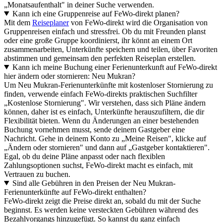
„Monatsaufenthalt" in deiner Suche verwenden.
Kann ich eine Gruppenreise auf FeWo-direkt planen?
Mit dem
Reiseplaner
von FeWo-direkt wird die Organisation von
Gruppenreisen einfach und stressfrei. Ob du mit Freunden planst
oder eine große Gruppe koordinierst, ihr könnt an einem Ort
zusammenarbeiten, Unterkünfte speichern und teilen, über Favoriten
abstimmen und gemeinsam den perfekten Reiseplan erstellen.
Kann ich meine Buchung einer Ferienunterkunft auf FeWo-direkt
hier ändern oder stornieren: Neu Mukran?
Um Neu Mukran-Ferienunterkünfte mit kostenloser Stornierung zu
finden, verwende einfach FeWo-direkts praktischen Suchfilter
„Kostenlose Stornierung". Wir verstehen, dass sich Pläne ändern
können, daher ist es einfach, Unterkünfte herauszufiltern, die dir
Flexibilität bieten. Wenn du Änderungen an einer bestehenden
Buchung vornehmen musst, sende deinem Gastgeber eine
Nachricht. Gehe in deinem Konto zu „Meine Reisen", klicke auf
„Ändern oder stornieren" und dann auf „Gastgeber kontaktieren".
Egal, ob du deine Pläne anpasst oder nach flexiblen
Zahlungsoptionen suchst, FeWo-direkt macht es einfach, mit
Vertrauen zu buchen.
Sind alle Gebühren in den Preisen der Neu Mukran-
Ferienunterkünfte auf FeWo-direkt enthalten?
FeWo-direkt zeigt die Preise direkt an, sobald du mit der Suche
beginnst. Es werden keine versteckten Gebühren während des
Bezahlvorgangs hinzugefügt. So kannst du ganz einfach