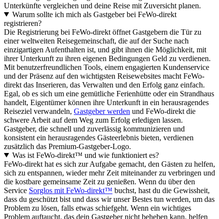
Unterkünfte vergleichen und deine Reise mit Zuversicht planen.
Warum sollte ich mich als Gastgeber bei FeWo-direkt
registrieren?
Die Registrierung bei FeWo-direkt öffnet Gastgebern die Tür zu
einer weltweiten Reisegemeinschaft, die auf der Suche nach
einzigartigen Aufenthalten ist, und gibt ihnen die Möglichkeit, mit
ihrer Unterkunft zu ihren eigenen Bedingungen Geld zu verdienen.
Mit benutzerfreundlichen Tools, einem engagierten Kundenservice
und der Präsenz auf den wichtigsten Reisewebsites macht FeWo-
direkt das Inserieren, das Verwalten und den Erfolg ganz einfach.
Egal, ob es sich um eine gemütliche Ferienhütte oder ein Strandhaus
handelt, Eigentümer können ihre Unterkunft in ein herausragendes
Reiseziel verwandeln,
Gastgeber werden
und FeWo-direkt die
schwere Arbeit auf dem Weg zum Erfolg erledigen lassen.
Gastgeber, die schnell und zuverlässig kommunizieren und
konsistent ein herausragendes Gästeerlebnis bieten, verdienen
zusätzlich das Premium-Gastgeber-Logo.
Was ist FeWo-direkt™ und wie funktioniert es?
FeWo-direkt hat es sich zur Aufgabe gemacht, den Gästen zu helfen,
sich zu entspannen, wieder mehr Zeit miteinander zu verbringen und
die kostbare gemeinsame Zeit zu genießen. Wenn du über den
Service
Sorglos mit FeWo-direkt™
buchst, hast du die Gewissheit,
dass du geschützt bist und dass wir unser Bestes tun werden, um das
Problem zu lösen, falls etwas schiefgeht. Wenn ein wichtiges
Problem auftaucht, das dein Gastgeber nicht beheben kann, helfen