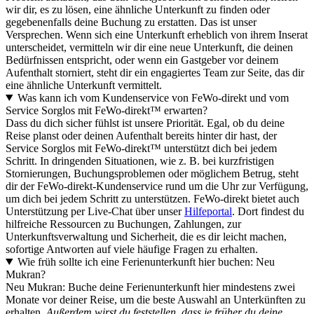
wir dir, es zu lösen, eine ähnliche Unterkunft zu finden oder
gegebenenfalls deine Buchung zu erstatten. Das ist unser
Versprechen. Wenn sich eine Unterkunft erheblich von ihrem Inserat
unterscheidet, vermitteln wir dir eine neue Unterkunft, die deinen
Bedürfnissen entspricht, oder wenn ein Gastgeber vor deinem
Aufenthalt storniert, steht dir ein engagiertes Team zur Seite, das dir
eine ähnliche Unterkunft vermittelt.
Was kann ich vom Kundenservice von FeWo-direkt und vom
Service Sorglos mit FeWo-direkt™ erwarten?
Dass du dich sicher fühlst ist unsere Priorität. Egal, ob du deine
Reise planst oder deinen Aufenthalt bereits hinter dir hast, der
Service Sorglos mit FeWo-direkt™ unterstützt dich bei jedem
Schritt. In dringenden Situationen, wie z. B. bei kurzfristigen
Stornierungen, Buchungsproblemen oder möglichem Betrug, steht
dir der FeWo-direkt-Kundenservice rund um die Uhr zur Verfügung,
um dich bei jedem Schritt zu unterstützen. FeWo-direkt bietet auch
Unterstützung per Live-Chat über unser
Hilfeportal
. Dort findest du
hilfreiche Ressourcen zu Buchungen, Zahlungen, zur
Unterkunftsverwaltung und Sicherheit, die es dir leicht machen,
sofortige Antworten auf viele häufige Fragen zu erhalten.
Wie früh sollte ich eine Ferienunterkunft hier buchen: Neu
Mukran?
Neu Mukran: Buche deine Ferienunterkunft hier mindestens zwei
Monate vor deiner Reise, um die beste Auswahl an Unterkünften zu
erhalten.
Außerdem wirst du feststellen, dass je früher du deine