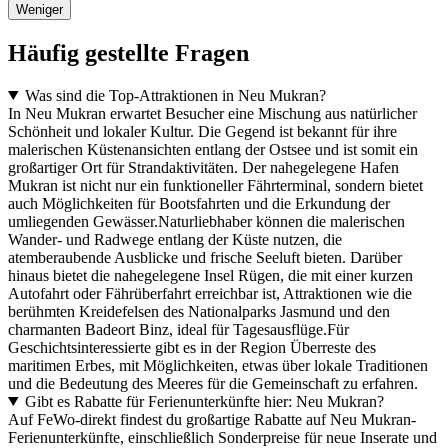
Weniger
Häufig gestellte Fragen
Was sind die Top-Attraktionen in Neu Mukran?
In Neu Mukran erwartet Besucher eine Mischung aus natürlicher
Schönheit und lokaler Kultur. Die Gegend ist bekannt für ihre
malerischen Küstenansichten entlang der Ostsee und ist somit ein
großartiger Ort für Strandaktivitäten. Der nahegelegene Hafen
Mukran ist nicht nur ein funktioneller Fährterminal, sondern bietet
auch Möglichkeiten für Bootsfahrten und die Erkundung der
umliegenden Gewässer.Naturliebhaber können die malerischen
Wander- und Radwege entlang der Küste nutzen, die
atemberaubende Ausblicke und frische Seeluft bieten. Darüber
hinaus bietet die nahegelegene Insel Rügen, die mit einer kurzen
Autofahrt oder Fährüberfahrt erreichbar ist, Attraktionen wie die
berühmten Kreidefelsen des Nationalparks Jasmund und den
charmanten Badeort Binz, ideal für Tagesausflüge.Für
Geschichtsinteressierte gibt es in der Region Überreste des
maritimen Erbes, mit Möglichkeiten, etwas über lokale Traditionen
und die Bedeutung des Meeres für die Gemeinschaft zu erfahren.
Gibt es Rabatte für Ferienunterkünfte hier: Neu Mukran?
Auf FeWo-direkt findest du großartige Rabatte auf Neu Mukran-
Ferienunterkünfte, einschließlich Sonderpreise für neue Inserate und