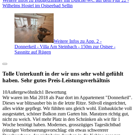
Weitere Infos zu Budgetzimmer mit Dusche/WC auf dem Flur 22 -
Wilhelms Hostel im Ostseebad Sellin
Weitere Infos zu App. 2 -
Donnerkeil - Villa Am Steinbach - 150m zur Ostsee -
Sassnitz auf Rügen
Tolle Unterkunft in der wir uns sehr wohl gefühlt
haben. Sehr gutes Preis-Leistungsverhältnis
10
Außergewöhnlich
1 Bewertung
Wir waren im Mai 2018 als Paar dort im Appartement "Donnerkeil".
Dieses war blitzsauber bis in die letzte Ritze. Stilvoll eingerichtet,
alles wirkte gepflegt. Wir fühlten uns gleich wohl. Einbauküche voll
ausgestattet, schöner Balkon zum Garten hin. Maratzen richtig gut,
nicht zu weich. Viel mehr Platz in den Schränken als wir für 1
Woche benötigt haben. Modernes, grosszügiges Tageslichtbad
(einziger Verbesserungsvorschlag: ein etwas schwererer