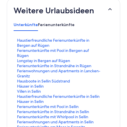
Weitere Urlaubsideen
Unterkünfte
Ferienunterkünfte
L
Haustierfreundliche Ferienunterkünfte in
i
Bergen auf Rügen
n
L
Ferienunterkünfte mit Pool in Bergen auf
k
i
Rügen
,
n
L
Longstay in Bergen auf Rügen
d
k
i
L
Ferienunterkünfte in Strandnähe in Rügen
e
,
n
i
L
Ferienwohnungen und Apartments in Lancken-
r
d
k
n
i
Granitz
d
e
,
k
n
L
Hausboote in Sellin Südstrand
i
r
d
,
k
i
L
Häuser in Sellin
e
d
e
d
,
n
i
L
Villen in Sellin
f
i
r
e
d
k
n
i
L
Haustierfreundliche Ferienunterkünfte in Sellin
o
e
d
r
e
,
k
n
i
L
Häuser in Sellin
l
f
i
d
r
d
,
k
n
i
L
Ferienunterkünfte mit Pool in Sellin
g
o
e
i
d
e
d
,
k
n
i
L
Ferienunterkünfte in Strandnähe in Sellin
e
l
f
e
i
r
e
d
,
k
n
i
L
Ferienunterkünfte mit Whirlpool in Sellin
n
g
o
f
e
d
r
e
d
,
k
n
i
L
Ferienwohnungen und Apartments in Sellin
d
e
l
o
f
i
d
r
e
d
,
k
n
i
L