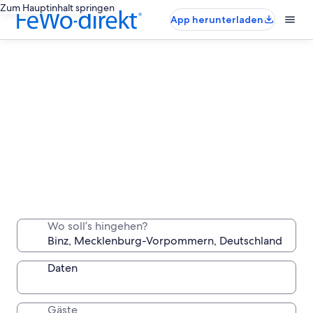
Zum Hauptinhalt springen
App herunterladen
Binz-Ferienunterkünfte für lange
Aufenthalte
Wo soll’s hingehen?
Bleib eine Woche, einen Monat oder länger in einer
komfortablen Unterkunft, die du ganz für dich allein
hast.
Daten
Gäste