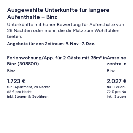
Ausgewählte Unterkünfte für längere
Aufenthalte – Binz
Unterkünfte mit hoher Bewertung für Aufenthalte von
28 Nächten oder mehr, die dir Platz zum Wohlfühlen
bieten.
Angebote für den Zeitraum:
9. Nov.–7. Dez.
Bildergalerie
Ferienwohnung/App. für 2 Gäste mit 35m² in Binz (30880
Bildergale
Amselnest i
Ferienwohnung/App. für 2 Gäste mit 35m² in
Amselnest i
für
für
Binz (308800)
zentral mit
Ferienwohnung/App.
Amselnes
Binz
Binz
für
im
2
Der
Binzer
Der
1.723 €
2.027 €
Preis
Preis
Gäste
Waldhof
für 1 Apartment, 28 Nächte
für 1 Ferienunte
beträgt
beträgt
62 € pro Nacht
72 € pro Nacht
mit
–
1.723 €.
2.027 €.
inkl. Steuern & Gebühren
inkl. Steuern &
35m²
ruhig
in
&
Binz
zentral
(308800)
mit
überdach