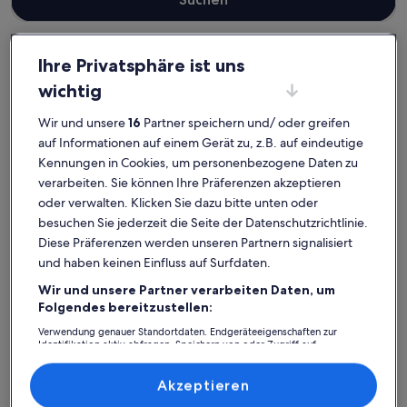
Ihre Privatsphäre ist uns
Landkreis Nordvorpommern
wichtig
Ferienunterkünfte in Strandnähe in Binz
Wir und unsere
16
Partner speichern und/ oder greifen
Binz: Entdecke
auf Informationen auf einem Gerät zu, z.B. auf eindeutige
Ferienunterkünfte am Strand
Kennungen in Cookies, um personenbezogene Daten zu
verarbeiten. Sie können Ihre Präferenzen akzeptieren
oder verwalten. Klicken Sie dazu bitte unten oder
Weitere Infos zu Ruhige, sonnige 4**** Fewo an der Strand
Weitere In
besuchen Sie jederzeit die Seite der Datenschutzrichtlinie.
Diese Präferenzen werden unseren Partnern signalisiert
und haben keinen Einfluss auf Surfdaten.
Wir und unsere Partner verarbeiten Daten, um
Folgendes bereitzustellen:
Verwendung genauer Standortdaten. Endgeräteeigenschaften zur
Identifikation aktiv abfragen. Speichern von oder Zugriff auf
Informationen auf einem Endgerät. Personalisierte Werbung und
Inhalte, Messung von Werbeleistung und der Performance von Inhalten,
Zielgruppenforschung sowie Entwicklung und Verbesserung von
Akzeptieren
Angeboten.