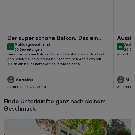
Weitere Infos zu direkt an der Strandpromenade, Balkon mi
Weitere I
Der super schöne Balkon. Das ein
Aussic
außergewöhnlich
auße
Parkplatz da war. Ich fand den
Außergewöhnlich
Auße
10
10
10 von 10
10 von 1
36 Bewertungen
28 Be
Service auch gut dass ich nach mei..
(36
(28
Der super schöne Balkon. Das ein Parkplatz da war. Ich fand
Aussicht a
bewertungen)
bewe
den Service auch gut dass ich nach meinen Anruf von mir
gleich ein neues Bettlaken bekommen habe.
Annette
Mich
Aufenthalt im Juli 2026
Aufenthalt
Finde Unterkünfte ganz nach deinem
Geschmack
Suche nach Ferienhäusern
Suche nach Ferienwohnungen oder 
Suche nach 