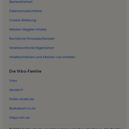
Barrierefreiheit
Ferienwohnungen in Seerams
Datenschutzrichtlinie
Ferienwohnungen in Pantow
Ferienwohnungen in Rügen
Cookie-Erklärung
Ferienwohnungen in Göhren
Melden illegaler Inhalte
Ferienwohnungen in Kurhaus Binz
Rechtliche Hinweise/Kontakt
Ferienwohnungen in Garftitz
Verantwortlicher Eigentümer
Ferienwohnungen in Naturerbe Zentrum Rügen
Inhaltsrichtlinien und Melden von Inhalten
Ferienwohnungen in Hundestrand
Die Vrbo-Familie
Ferienwohnungen in Seebrücke Sellin
Ferienwohnungen in Freetz
Vrbo
Ferienwohnungen in Rügen-Museum und DDR-Museum Prora
Abritel.fr
Ferienwohnungen in Strand von Baabe
FeWo-direkt.de
Ferienwohnungen in Tauchgondel Sellin
Bookabach.co.nz
Ferienwohnungen in Strand von Prora
Stayz.com.au
Ferienwohnungen in Neu Reddevitz