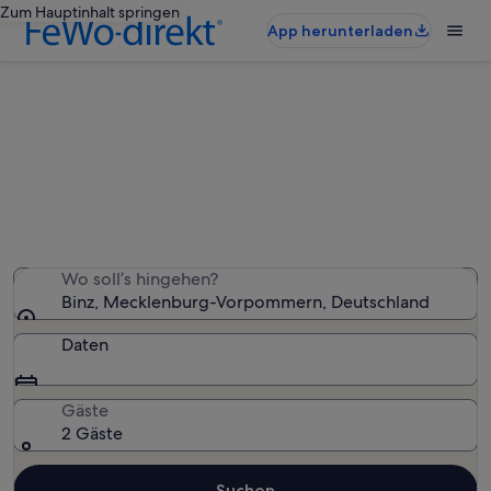
Zum Hauptinhalt springen
App herunterladen
Binz: Ferienunterkünfte in
Strandnähe
Wir haben 268 Ferienunterkünfte in Strandnähe
gefunden – gib deinen Reisezeitraum ein, um die
Verfügbarkeit zu prüfen
Wo soll’s hingehen?
Binz, Mecklenburg-Vorpommern, Deutschland
Daten
Gäste
2 Gäste
Suchen