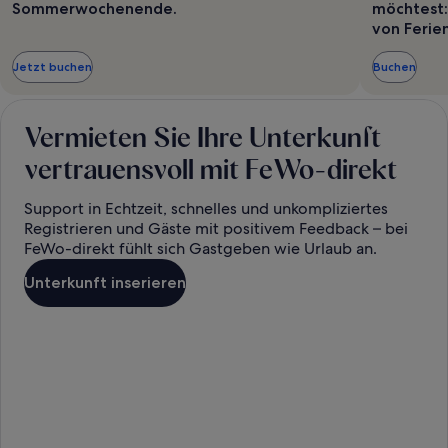
Sommerwochenende.
möchtest:
von Ferie
Jetzt buchen
Buchen
Vermieten Sie Ihre Unterkunft
vertrauensvoll mit FeWo-direkt
Support in Echtzeit, schnelles und unkompliziertes
Registrieren und Gäste mit positivem Feedback – bei
FeWo-direkt fühlt sich Gastgeben wie Urlaub an.
Unterkunft inserieren