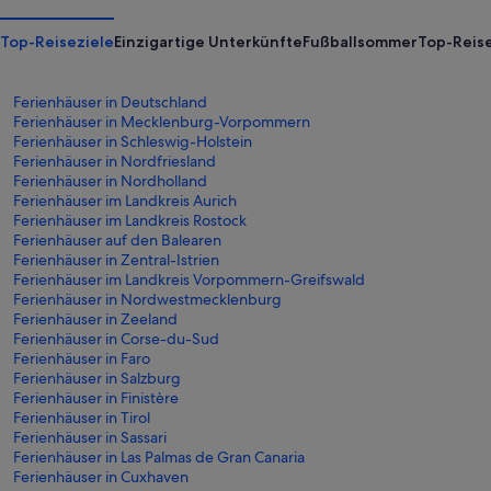
Top-Reiseziele
Einzigartige Unterkünfte
Fußballsommer
Top-Reise
Ferienhäuser in Deutschland
Ferienhäuser in Mecklenburg-Vorpommern
Ferienhäuser in Schleswig-Holstein
Ferienhäuser in Nordfriesland
Ferienhäuser in Nordholland
Ferienhäuser im Landkreis Aurich
Ferienhäuser im Landkreis Rostock
Ferienhäuser auf den Balearen
Ferienhäuser in Zentral-Istrien
Ferienhäuser im Landkreis Vorpommern-Greifswald
Ferienhäuser in Nordwestmecklenburg
Ferienhäuser in Zeeland
Ferienhäuser in Corse-du-Sud
Ferienhäuser in Faro
Ferienhäuser in Salzburg
Ferienhäuser in Finistère
Ferienhäuser in Tirol
Ferienhäuser in Sassari
Ferienhäuser in Las Palmas de Gran Canaria
Ferienhäuser in Cuxhaven