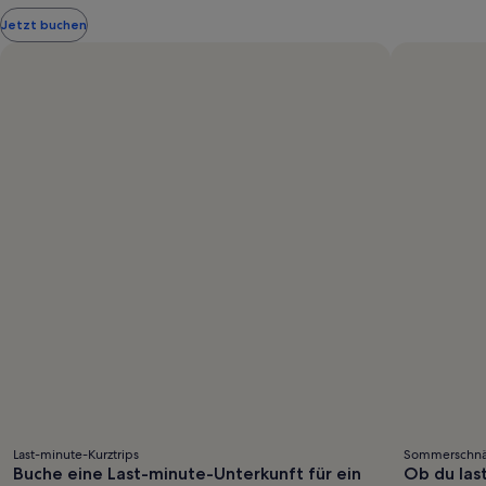
siehe
Jetzt buchen
weitere
Informationen
zum
Standardpreis.
Last-minute-Kurztrips
Sommerschn
Buche eine Last-minute-Unterkunft für ein
Ob du last