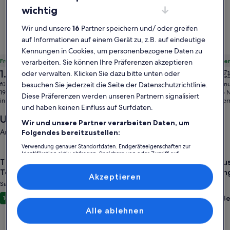
wichtig
Wir und unsere
16
Partner speichern und/ oder greifen
auf Informationen auf einem Gerät zu, z.B. auf eindeutige
Kennungen in Cookies, um personenbezogene Daten zu
Frühbucherangebot: 125 € Rabatt
Frühbuche
verarbeiten. Sie können Ihre Präferenzen akzeptieren
Der
Der
1.369 €
1.561 €
oder verwalten. Klicken Sie dazu bitte unten oder
Der
1.494 €
Preis
Preis
alte
a
besuchen Sie jederzeit die Seite der Datenschutzrichtlinie.
für 1 Villa, 7 Nächte
für 1 Ferien
beträgt
beträgt
Preis
P
196 € pro Nacht
223 € pro 
Diese Präferenzen werden unseren Partnern signalisiert
1.369 €
1.561 €
inkl. Steuern & Gebühren
war
inkl. Steue
und haben keinen Einfluss auf Surfdaten.
1.494 €,
Unterkünfte in der Nähe
siehe
Wir und unsere Partner verarbeiten Daten, um
weitere
Angebote für den Zeitraum: 28. Aug.–30. Aug.
Folgendes bereitzustellen:
Informationen
Verwendung genauer Standortdaten. Endgeräteeigenschaften zur
zum
Gallery
Angebot für The Attic: Sandusky’s Premier Group & Sports T
Gallery
Angebot 
Identifikation aktiv abfragen. Speichern von oder Zugriff auf
Standardpreis.
Informationen auf einem Endgerät. Personalisierte Werbung und
The Attic: Sandusky’s Premier Group & Sports
Spaciou
Carousel
Carous
Inhalte, Messung von Werbeleistung und der Performance von Inhalten,
Team Stay
charmin
Zielgruppenforschung sowie Entwicklung und Verbesserung von
Akzeptieren
Angeboten.
Sandusky
Sandusky
Liste der Partner (Lieferanten)
Außergewöhnlich
Auße
10
(14 Bewertungen)
10
Alle ablehnen