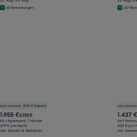
22. Aug.–29. Aug.
22. Aug.–29
65 Bewertungen
137 Bew
10
10
Last minute: 239 € Rabatt
Last minut
Der
Der
1.955 €
1.437 
Der
2.194 €
Preis
Preis
alte
für 1 Apartment, 7 Nächte
für 1 Ferien
beträgt
beträgt
Preis
279 € pro Nacht
205 € pro 
1.955 €
1.437 €
inkl. Steuern & Gebühren
war
inkl. Steue
2.194 €,