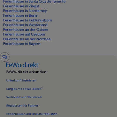
Ferienhäuser in Santa Cruz de Tenerife
Ferienhäuser in Zingst
Ferienhäuser in Norderney
Ferienhäuser in Berlin
Ferienhäuser in Kühlungsborn
Ferienhäuser in Westerland
Ferienhäuser an der Ostsee
Ferienhäuser auf Usedom
Ferienhäuser an der Nordsee
Ferienhäuser in Bayern
Chat-
Fenster
FeWo-direkt erkunden
Unterkunft inserieren
Sorglos mit FeWo-direkt™
Vertrauen und Sicherheit
Ressourcen für Partner
Ferienhäuser und Urlaubsinspiration