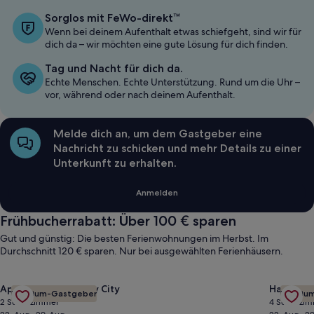
Sorglos mit FeWo-direkt™
Wenn bei deinem Aufenthalt etwas schiefgeht, sind wir für
dich da – wir möchten eine gute Lösung für dich finden.
Tag und Nacht für dich da.
Echte Menschen. Echte Unterstützung. Rund um die Uhr –
vor, während oder nach deinem Aufenthalt.
Melde dich an, um dem Gastgeber eine
Nachricht zu schicken und mehr Details zu einer
Unterkunft zu erhalten.
Anmelden
Frühbucherrabatt: Über 100 € sparen
Gut und günstig: Die besten Ferienwohnungen im Herbst. Im
Durchschnitt 120 € sparen. Nur bei ausgewählten Ferienhäusern.
Gallery
Angebot für 2BR Apartment in Historic Brownstone, 7 Min Tr
Gallery
Angebot 
Apartment in Jersey City
Haus in 
Premium-Gastgeber
Premiu
Carousel
Carous
2 Schlafzimmer
4 Schlafzi