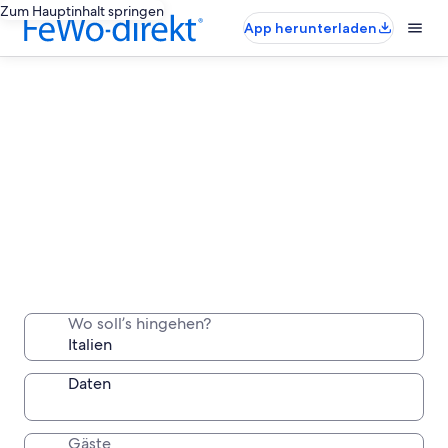
Zum Hauptinhalt springen
App herunterladen
Italien-Ferienunterkünfte für lange
Aufenthalte
Wo soll’s hingehen?
Bleib eine Woche, einen Monat oder länger in einer
komfortablen Unterkunft, die du ganz für dich allein
hast.
Daten
Gäste