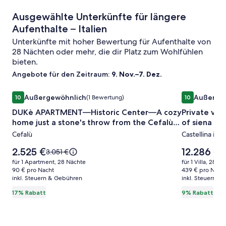
Ausgewählte Unterkünfte für längere
Aufenthalte – Italien
Unterkünfte mit hoher Bewertung für Aufenthalte von
28 Nächten oder mehr, die dir Platz zum Wohlfühlen
bieten.
Angebote für den Zeitraum:
9. Nov.–7. Dez.
Bildergalerie
DUKè APARTMENT—Historic Center—A cozy home just a st
Bildergale
Private villa
Außergewöhnlich
Außerge
10
(1 Bewertung)
10
für
für
10 von 10, Außergewöhnlich, (1 Bewertung)
10 von 10, A
DUKè APARTMENT—Historic Center—A cozy
Private vill
DUKè
Private
home just a stone's throw from the Cefalù
of siena
APARTMENT
villa
Cathedral
Cefalù
Castellina in C
—
in
Historic
the
Der
Der
2.525 €
12.286 €
Der
D
3.051 €
1
Center
Preis
heart
Preis
alte
al
für 1 Apartment, 28 Nächte
für 1 Villa, 28 N
beträgt
beträgt
Preis
Pr
—
90 € pro Nacht
of
439 € pro Nach
2.525 €.
12.286 €.
inkl. Steuern & Gebühren
war
inkl. Steuern &
w
A
chianti
3.051 €,
13
17% Rabatt
9% Rabatt
cozy
with
siehe
s
home
view
weitere
w
Informationen
I
just
of
zum
z