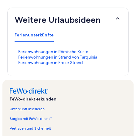
Weitere Urlaubsideen
Ferienunterkünfte
L
Ferienwohnungen in Römische Küste
i
L
Ferienwohnungen in Strand von Tarquinia
n
i
L
Ferienwohnungen in Freier Strand
k
n
i
,
k
n
d
,
k
e
d
,
r
e
d
d
r
e
FeWo-direkt erkunden
i
d
r
e
i
d
Unterkunft inserieren
f
e
i
o
f
e
Sorglos mit FeWo-direkt™
l
o
f
g
l
o
Vertrauen und Sicherheit
e
g
l