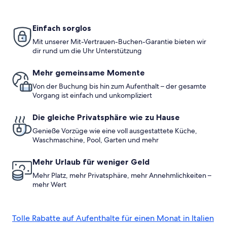
a
siena
Standardpreis.
S
stone's
throw
Einfach sorglos
from
Mit unserer Mit-Vertrauen-Buchen-Garantie bieten wir
the
dir rund um die Uhr Unterstützung
Cefalù
Mehr gemeinsame Momente
Cathedral
Von der Buchung bis hin zum Aufenthalt – der gesamte
Vorgang ist einfach und unkompliziert
Die gleiche Privatsphäre wie zu Hause
Genieße Vorzüge wie eine voll ausgestattete Küche,
Waschmaschine, Pool, Garten und mehr
Mehr Urlaub für weniger Geld
Mehr Platz, mehr Privatsphäre, mehr Annehmlichkeiten –
mehr Wert
Tolle Rabatte auf Aufenthalte für einen Monat in Italien