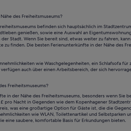
r Nähe des Freiheitsmuseums?
reiheitsmuseums befinden sich hauptsächlich im Stadtzentru
 Stadtleben genießen, sowie eine Auswahl an Eigentumswohnu
r Stadt. Wenn Sie bereit sind, etwas weiter zu fahren, kan
e zu finden. Die besten Ferienunterkünfte in der Nähe des Fr
nnehmlichkeiten wie Waschgelegenheiten, ein Schlafsofa für zu
 verfügen auch über einen Arbeitsbereich, der sich hervorrag
 des Freiheitsmuseums?
fte in der Nähe des Freiheitsmuseums, besonders wenn Sie bei
55 £ pro Nacht in Gegenden wie dem Kopenhagener Stadtzentru
eis, was eine großartige Option für Gäste ist, die die Gegen
ehmlichkeiten wie WLAN, Toilettenartikel und Selbstparken 
 eine saubere, komfortable Basis für Erkundungen bieten.