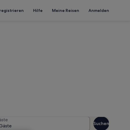
registrieren
Hilfe
Meine Reisen
Anmelden
museum
n Reisezeitraum an, um die
äste
Suchen
Gäste