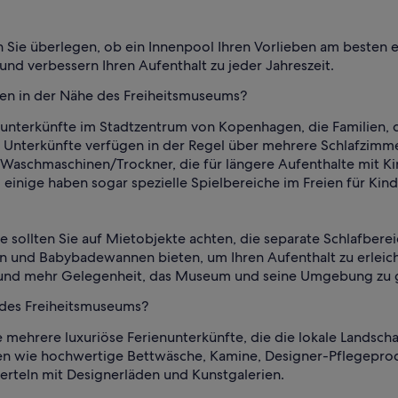
en Sie überlegen, ob ein Innenpool Ihren Vorlieben am besten 
 verbessern Ihren Aufenthalt zu jeder Jahreszeit.
lien in der Nähe des Freiheitsmuseums?
enunterkünfte im Stadtzentrum von Kopenhagen, die Familien,
 Unterkünfte verfügen in der Regel über mehrere Schlafzimm
aschmaschinen/Trockner, die für längere Aufenthalte mit Kind
einige haben sogar spezielle Spielbereiche im Freien für Ki
lie sollten Sie auf Mietobjekte achten, die separate Schlafber
 und Babybadewannen bieten, um Ihren Aufenthalt zu erleicht
 und mehr Gelegenheit, das Museum und seine Umgebung zu 
e des Freiheitsmuseums?
 mehrere luxuriöse Ferienunterkünfte, die die lokale Landsc
en wie hochwertige Bettwäsche, Kamine, Designer-Pflegeprod
ierteln mit Designerläden und Kunstgalerien.