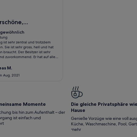
Of Copenhagen.
Im Herzen von Kopenhagen
schöne,
tische
gewöhnlich
gewöhnlich
g in
tung
 ist sehr zentral und trotzdem
hagen
tung)
. Sie ist sehr gross, hell und hat
n braucht. Der Besitzer ist sehr
und zuvorkommend. Er hat auf alle
h reagiert und unsere Wünsche
eas M.
im Aug. 2021
meinsame Momente
Die gleiche Privatsphäre wi
Hause
hung bis hin zum Aufenthalt – der
rgang ist einfach und
Genieße Vorzüge wie eine voll aus
rt
Küche, Waschmaschine, Pool, Gar
mehr