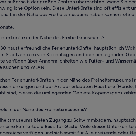
was außerhalb der großen Zentren übernachten. Wenn Sie berei
ingliche Option sein. Diese Unterkünfte sind oft effizient u
enthalt in der Nähe des Freiheitsmuseums haben können, ohne 
Monate.
nunterkünfte in der Nähe des Freiheitsmuseums?
30 haustierfreundliche Ferienunterkünfte, hauptsächlich Wohn
h im Stadtzentrum von Kopenhagen und den umliegenden Gebi
te verfügen über Annehmlichkeiten wie Futter- und Wassernäpf
wie Küchen und WLAN.
chen Ferienunterkünften in der Nähe des Freiheitsmuseums ist e
eschränkungen und der Art der erlaubten Haustiere (Hunde, 
aubt sind, bieten die umliegenden Gebiete Kopenhagens zahlr
ools in der Nähe des Freiheitsmuseums?
eiheitsmuseums bieten Zugang zu Schwimmbädern, hauptsächli
 eine komfortable Basis für Gäste. Viele dieser Unterkünfte 
eiche verfügen und sich somit für Alleinreisende oder kle