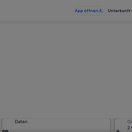
App öffnen
Unterkunft 
nunterkünfte nahe Freiheits
künfte gefunden. Bitte gib deine
Verfügbarkeit zu prüfen.
Daten
G
2 