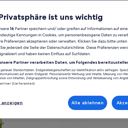
Kalender
 Privatsphäre ist uns wichtig
Derzeit
August 2026
werden
nsere
16
Partner speichern und/ oder greifen auf Informationen auf ein
die
eindeutige Kennungen in Cookies, um personenbezogene Daten zu verarb
Monate
Montag
Dienstag
Mittwoch
Donnerstag
Freitag
Samstag
Sonntag
Montag
Die
Mo
Di
Mi
Do
Fr
Sa
So
Mo
Di
e Präferenzen akzeptieren oder verwalten. Klicken Sie dazu bitte unten
August
ie jederzeit die Seite der Datenschutzrichtlinie. Diese Präferenzen we
2026
ignalisiert und haben keinen Einfluss auf Surfdaten.
und
1
1
2
2
openhagen Kommune
Kopenhagen
Copenhagen City Centre
Ferienunterk
September
unsere Partner verarbeiten Daten, um Folgendes bereitzustelle
2026
enauer Standortdaten. Endgeräteeigenschaften zur Identifikation aktiv abfragen. Spei
3
4
5
6
7
8
7
8
9
9
erkünften nahe Freiheitsmuseum, die die ideale Ausgangsbasis für deine
angezeigt.
Informationen auf einem Endgerät. Personalisierte Werbung und Inhalte, Messung von We
ir all die Annehmlichkeiten, die du dir für deinen Aufenthalt wünschst
ance von Inhalten, Zielgruppenforschung sowie Entwicklung und Verbesserung von Ange
en oder barrierearmen Optionen suchst, wirst du bei uns bestimmt fün
Partner (Lieferanten)
10
11
12
13
14
15
14
15
1
16
17
18
19
20
21
22
21
22
2
23
 anzeigen
Alle ablehnen
Akze
ach deinem Geschmack
24
25
26
27
28
29
28
29
3
30
wohnungen oder Apartments
Suche nach Ferienhütten
Suche nach Landhäu
31