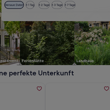
Genaue Daten
± 1 Tag
± 2 Tage
± 3 Tage
± 7 Tage
Apartment
Ferienhütte
Landhaus
ne perfekte Unterkunft
erbro, werden in einem neuen Tab geöffnet
ormationen zu The Lakes apartments by Daniel&Jacob’s, werde
Weitere Informationen zu Kings Squ