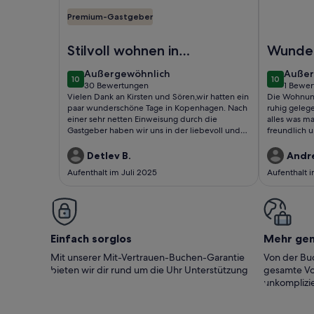
Premium-Gastgeber
Foto von Charming Apartment Near City Center 
Foto von 
Stilvoll wohnen in
Wunder
Kopenhagen
authen
außergewöhnlich
außer
Außergewöhnlich
Außer
10
10
Wohnun
10 von 10
10 von 10
30 Bewertungen
1 Bewer
(30
(1
Vielen Dank an Kirsten und Sören,wir hatten ein
Die Wohnung
Kopen
bewertungen)
bewer
paar wunderschöne Tage in Kopenhagen. Nach
ruhig gelegen
einer sehr netten Einweisung durch die
alles was ma
Gastgeber haben wir uns in der liebevoll und
freundlich 
inspirierend eingerichteten, sehr ruhig
Fragen rasc
gelegenen Wohnung rundum
erfüllt.
Detlev B.
Andr
wohlgefühlt.Gerne wieder!Detlev und Eike
Aufenthalt im Juli 2025
Aufenthalt 
Einfach sorglos
Mehr ge
Mit unserer Mit-Vertrauen-Buchen-Garantie
Von der Buc
bieten wir dir rund um die Uhr Unterstützung
gesamte Vo
unkomplizie