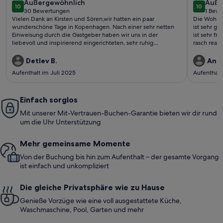
außergewöhnlich
auße
Außergewöhnlich
Wohnu
Auße
10
10
10 von 10
10 von 1
30 Bewertungen
1 Bew
(30
(1
Vielen Dank an Kirsten und Sören,wir hatten ein paar
Die Wohnun
bewertungen)
bewe
wunderschöne Tage in Kopenhagen. Nach einer sehr netten
ist sehr gr
Einweisung durch die Gastgeber haben wir uns in der
ist sehr f
liebevoll und inspirierend eingerichteten, sehr ruhig
rasch reag
gelegenen Wohnung rundum wohlgefühlt.Gerne
wieder!Detlev und Eike
Detlev B.
Andr
Aufenthalt im Juli 2025
Aufenthalt
Einfach sorglos
Mit unserer Mit-Vertrauen-Buchen-Garantie bieten wir dir rund
um die Uhr Unterstützung
Mehr gemeinsame Momente
Von der Buchung bis hin zum Aufenthalt – der gesamte Vorgang
ist einfach und unkompliziert
Die gleiche Privatsphäre wie zu Hause
Genieße Vorzüge wie eine voll ausgestattete Küche,
Waschmaschine, Pool, Garten und mehr