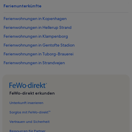
Ferienunterkünfte
Ferienwohnungen in Kopenhagen
Ferienwohnungen in Hellerup Strand
Ferienwohnungen in Klampenborg
Ferienwohnungen in Gentofte Stadion
Ferienwohnungen in Tuborg-Brauerei
Ferienwohnungen in Strandvejen
Ferienwohnungen in Schloss Bernstorff
Ferienwohnungen in Gentofte
Ferienwohnungen in Hellerup
FeWo-direkt erkunden
Ferienwohnungen in Gentofte Kommune
Unterkunft inserieren
Ferienwohnungen in Nærum
Sorglos mit FeWo-direkt™
Ferienwohnungen in Københavns Golfklub
Vertrauen und Sicherheit
Ferienwohnungen in Charlottenlund Wald
Ressourcen für Partner