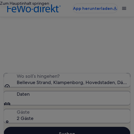
Zum Hauptinhalt springen
App herunterladen
Ferienunterkünfte nahe Bellevue
Strand
Wir haben 818 Ferienunterkünfte gefunden. Bitte gib
deinen Reisezeitraum an, um die Verfügbarkeit zu
prüfen.
Wo soll’s hingehen?
Bellevue Strand, Klampenborg, Hovedstaden, Dänem
Daten
Gäste
2 Gäste
Suchen