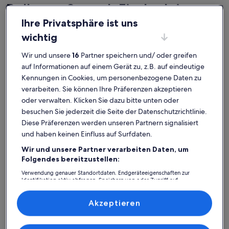
Bellevue Strand: Finde deine
Ihre Privatsphäre ist uns
perfekte Unterkunft
wichtig
Weitere Infos zu Folk Copenhagen
Weitere 
Wir und unsere
16
Partner speichern und/ oder greifen
auf Informationen auf einem Gerät zu, z.B. auf eindeutige
Kennungen in Cookies, um personenbezogene Daten zu
verarbeiten. Sie können Ihre Präferenzen akzeptieren
oder verwalten. Klicken Sie dazu bitte unten oder
besuchen Sie jederzeit die Seite der Datenschutzrichtlinie.
Diese Präferenzen werden unseren Partnern signalisiert
und haben keinen Einfluss auf Surfdaten.
Wir und unsere Partner verarbeiten Daten, um
Folgendes bereitzustellen:
Verwendung genauer Standortdaten. Endgeräteeigenschaften zur
Identifikation aktiv abfragen. Speichern von oder Zugriff auf
Informationen auf einem Endgerät. Personalisierte Werbung und
Weitere Infos zu Folk Copenhagen
Weitere 
Inhalte, Messung von Werbeleistung und der Performance von Inhalten,
Folk Copenhagen
Bob W
Zielgruppenforschung sowie Entwicklung und Verbesserung von
Akzeptieren
Platz für 2 Gäste · 1 Schlafzimmer
Platz für 
Angeboten.
wunderbar
wund
Wunderbar
Wund
Liste der Partner (Lieferanten)
9,0
9,2
9,0 von 10
9,2 von 
4 Bewertungen
528 B